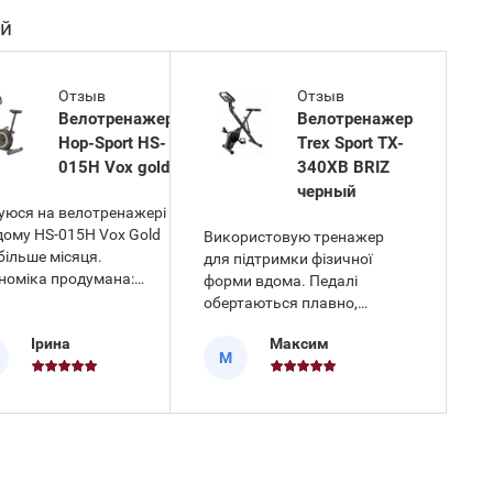
ей
Отзыв
Отзыв
Велотренажер
Велотренажер
Hop-Sport HS-
Trex Sport TX-
015H Vox gold
340XB BRIZ
черный
уюся на велотренажері
дому HS-015H Vox Gold
Використовую тренажер
більше місяця.
для підтримки фізичної
номіка продумана:
форми вдома. Педалі
трукція компактна, а
обертаються плавно,
іальні ролики для
суглоби під час тренування
Ірина
Максим
спортування
не перевантажуються.
М
оляють без зусиль
Конструкція виявилася
ставляти обладнання у
практичною – тут
-яке місце кімнати. Під
передбачена складана
тренування стане в
система для зручного
оді вбудований тримач
зберігання, що дозволяє
смартфона або п
економити місце в кімнаті.