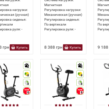
итная
Магнитная
Магни
ировка нагрузки:
Регулировка нагрузки:
Регули
ическая (ручная)
Механическая (ручная)
Механи
ировка сиденья:
Регулировка сиденья:
Регули
ртикали
По вертикали
По вер
ировка руля:
-
Регулировка руля:
-
Регули
8 грн
8 388 грн
9 188
Купить
Купить
8
8
8
8
8
8
8
8