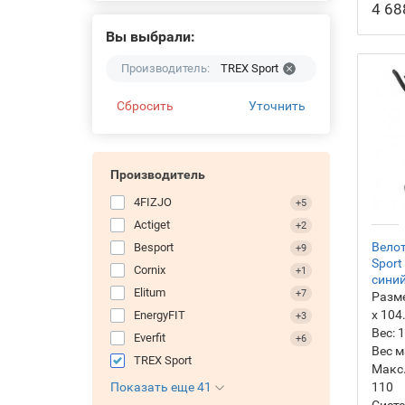
4 68
электромагнитные
- Велотренажеры магнитные
Вы выбрали:
- Велотренажеры
профессиональные
Производитель:
TREX Sport
- Велотренажеры для дома
Сбросить
Уточнить
Производитель
4FIZJO
+5
Actiget
+2
Велот
Besport
+9
Sport
Cornix
+1
сини
Elitum
+7
Разм
х 104
EnergyFIT
+3
Вес:
1
Everfit
+6
Вес м
TREX Sport
Макс.
110
Показать еще 41
Систе