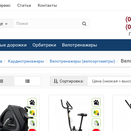
сервис
Статьи
Контакты
(
де
(
П
вые дорожки
Орбитреки
Велотренажеры
Вел
ов
Кардиотренажеры
Велотренажеры (велоэргометры)
Сортировка:
8
8
8
8
8
8