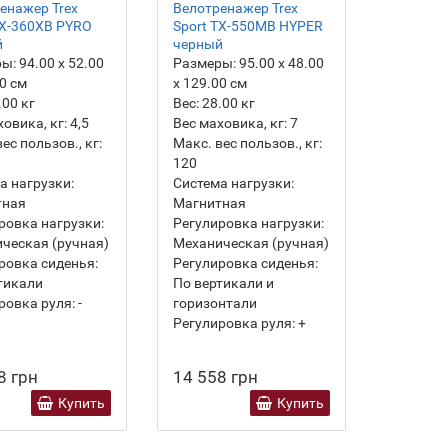
енажер Trex
Велотренажер Trex
TX-360XB PYRO
Sport TX-550MB HYPER
й
черный
ры:
94.00 х 52.00
Размеры:
95.00 х 48.00
00 см
х 129.00 см
.00
кг
Вес:
28.00
кг
ховика, кг:
4,5
Вес маховика, кг:
7
ес пользов., кг:
Макс. вес пользов., кг:
120
а нагрузки:
Система нагрузки:
тная
Магнитная
ровка нагрузки:
Регулировка нагрузки:
ческая (ручная)
Механическая (ручная)
ровка сиденья:
Регулировка сиденья:
тикали
По вертикали и
ровка руля:
-
горизонтали
Регулировка руля:
+
8 грн
14 558 грн
Купить
Купить