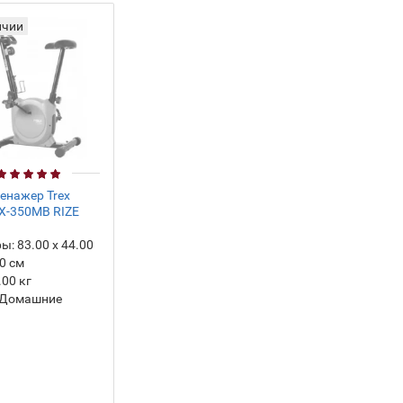
ичии
енажер Trex
TX-350MB RIZE
ры:
83.00 х 44.00
00 см
.00
кг
Домашние