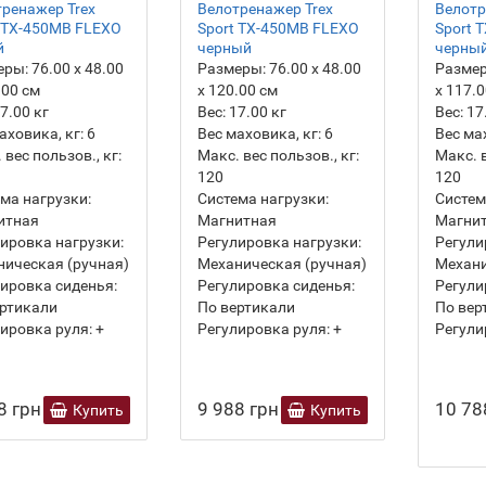
ренажер Trex
Велотренажер Trex
Велотр
 TX-450MB FLEXO
Sport TX-450MB FLEXO
Sport 
й
черный
черны
еры:
76.00 х 48.00
Размеры:
76.00 х 48.00
Разме
.00 см
х 120.00 см
х 117.
7.00
кг
Вес:
17.00
кг
Вес:
17
аховика, кг:
6
Вес маховика, кг:
6
Вес ма
 вес пользов., кг:
Макс. вес пользов., кг:
Макс. в
120
120
ма нагрузки:
Система нагрузки:
Систем
итная
Магнитная
Магни
ировка нагрузки:
Регулировка нагрузки:
Регули
ическая (ручная)
Механическая (ручная)
Механи
ировка сиденья:
Регулировка сиденья:
Регули
ртикали
По вертикали
По вер
ировка руля:
+
Регулировка руля:
+
Регули
8 грн
9 988 грн
10 78
Купить
Купить