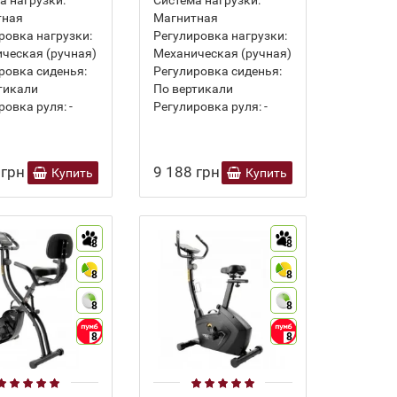
тная
Магнитная
ровка нагрузки:
Регулировка нагрузки:
ческая (ручная)
Механическая (ручная)
ровка сиденья:
Регулировка сиденья:
тикали
По вертикали
ровка руля:
-
Регулировка руля:
-
 грн
9 188 грн
Купить
Купить
8
8
8
8
8
8
8
8