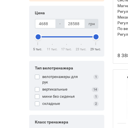
Магн
Регул
Цена
Механ
Регул
-
грн
По ве
Регул
5 тыс.
11 тыс.
17 тыс.
23 тыс.
29 тыс.
8 38
Тип велотренажера
велотренажеры для
1
рук
вертикальные
14
мини без сиденья
1
складные
2
Класс тренажера