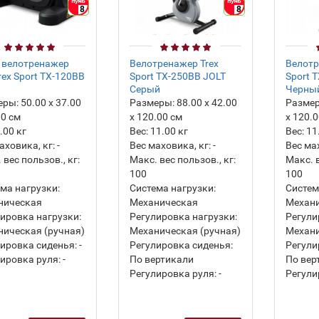
8
8
 велотренажер
Велотренажер Trex
Велотр
rex Sport TX-120BB
Sport TX-250BB JOLT
Sport 
Серый
Черны
еры:
50.00 х 37.00
Размеры:
88.00 х 42.00
Разме
00 см
х 120.00 см
х 120.
.00
кг
Вес:
11.00
кг
Вес:
11
аховика, кг:
-
Вес маховика, кг:
-
Вес ма
 вес пользов., кг:
Макс. вес пользов., кг:
Макс. в
100
100
ма нагрузки:
Система нагрузки:
Систем
ническая
Механическая
Механ
ировка нагрузки:
Регулировка нагрузки:
Регули
ическая (ручная)
Механическая (ручная)
Механи
ировка сиденья:
-
Регулировка сиденья:
Регули
ировка руля:
-
По вертикали
По вер
Регулировка руля:
-
Регули