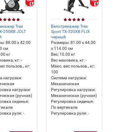
8
8
енажер Trex
Велотренажер Trex
TX-250BB JOLT
Sport TX-320XB FLIX
й
черный
ры:
88.00 х 42.00
Размеры:
81.00 х 44.00
00 см
х 114.00 см
.00
кг
Вес:
10.00
кг
ховика, кг:
-
Вес маховика, кг:
-
ес пользов., кг:
Макс. вес пользов., кг:
100
а нагрузки:
Система нагрузки:
ическая
Механическая
ровка нагрузки:
Регулировка нагрузки:
ческая (ручная)
Механическая (ручная)
ровка сиденья:
Регулировка сиденья:
тикали
По вертикали
ровка руля:
-
Регулировка руля:
-