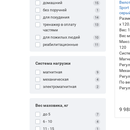
Велот
домашний
15
Sport
без поручней
1
серы
для похудения
14
Разм
х 120
тренажер в оплату
13
Вес:
1
частями
Вес м
для пожилых людей
10
Макс.
реабилитационные
11
120
Систе
Магн
Система нагрузки
Регул
Механ
магнитная
9
Регул
механическая
4
По ве
электромагнитная
2
Регул
Вес маховика, кг
9 98
до 5
7
6 - 10
4
11 - 15
1