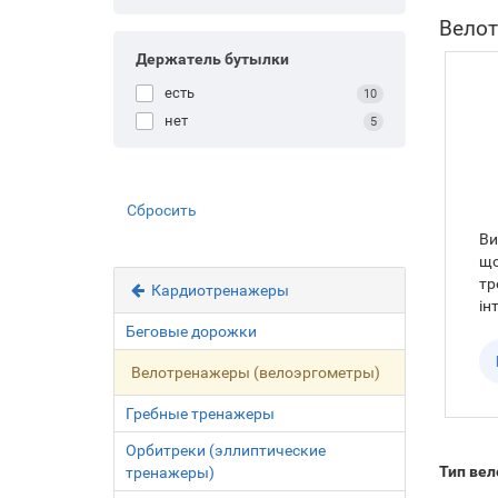
Велот
Держатель бутылки
есть
10
нет
5
Сбросить
Ви
що
тр
Кардиотренажеры
ін
ек
Беговые дорожки
Ho
Велотренажеры (велоэргометры)
(с
як
Гребные тренажеры
За
ме
Орбитреки (эллиптические
за
Тип ве
тренажеры)
бе