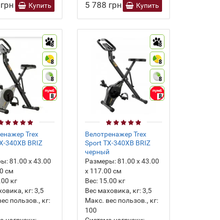
 грн
5 788 грн
Купить
Купить
8
8
8
8
8
8
8
8
енажер Trex
Велотренажер Trex
TX-340XB BRIZ
Sport TX-340XB BRIZ
черный
ры:
81.00 х 43.00
Размеры:
81.00 х 43.00
00 см
х 117.00 см
.00
кг
Вес:
15.00
кг
ховика, кг:
3,5
Вес маховика, кг:
3,5
ес пользов., кг:
Макс. вес пользов., кг:
100
а нагрузки:
Система нагрузки: