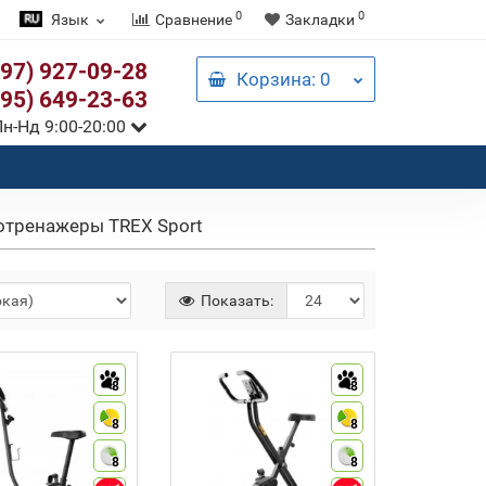
0
0
Язык
Сравнение
Закладки
097) 927-09-28
Корзина
: 0
095) 649-23-63
н-Нд 9:00-20:00
отренажеры TREX Sport
Показать:
8
8
8
8
8
8