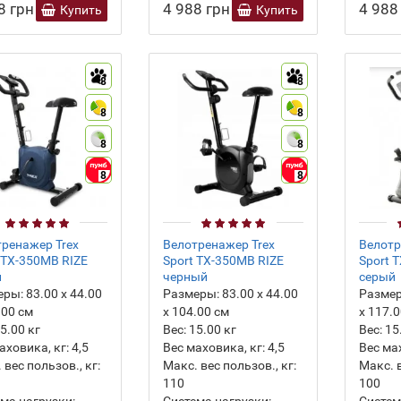
8 грн
4 988 грн
4 988
Купить
Купить
8
8
8
8
8
8
8
8
ренажер Trex
Велотренажер Trex
Велотр
 TX-350MB RIZE
Sport TX-350MB RIZE
Sport 
й
черный
серый
еры:
83.00 х 44.00
Размеры:
83.00 х 44.00
Разме
.00 см
х 104.00 см
х 117.
5.00
кг
Вес:
15.00
кг
Вес:
15
аховика, кг:
4,5
Вес маховика, кг:
4,5
Вес ма
 вес пользов., кг:
Макс. вес пользов., кг:
Макс. в
110
100
ма нагрузки:
Система нагрузки:
Систем