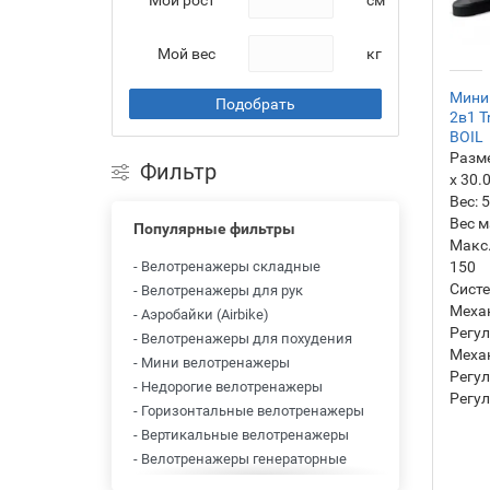
Мой рост
см
Мой вес
кг
Мини
Подобрать
2в1 T
BOIL
Разм
Фильтр
х 30.
Вес:
5
Вес м
Популярные фильтры
Макс.
- Велотренажеры складные
150
Систе
- Велотренажеры для рук
Меха
- Аэробайки (Airbike)
Регул
- Велотренажеры для похудения
Механ
- Мини велотренажеры
Регул
- Недорогие велотренажеры
Регул
- Горизонтальные велотренажеры
- Вертикальные велотренажеры
- Велотренажеры генераторные
- Велотренажеры