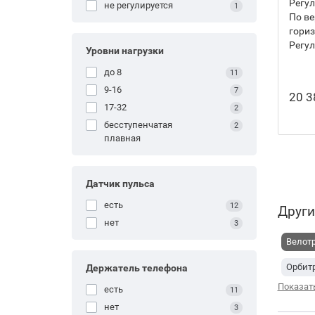
Регул
не регулируется
1
По ве
гори
Регул
Уровни нагрузки
до 8
11
9-16
7
20 3
17-32
2
бесступенчатая
2
плавная
Датчик пульса
есть
12
Други
нет
3
Велотр
Орбитр
Держатель телефона
Показат
есть
11
Карди
нет
3