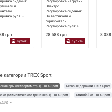
ировка сиденья:
Регулировка нагрузки:
ртикали и
Электро
зонтали
Регулировка сиденья:
ировка руля:
+
По вертикали и
горизонтали
Регулировка руля:
+
88 грн
28 588 грн
8 088
Купить
Купить
е категории TREX Sport
енажеры (велоэргометры) TREX Sport
Беговые дорожки TREX Sport
еки (эллиптические тренажеры) TREX Sport
Спинбайки TREX Sport
ь еще
отренажеры TREX Sport
Гантели TREX Sport
Турники и брусья TR