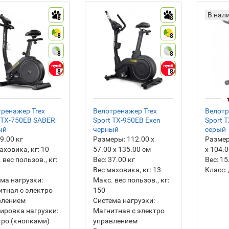
В нал
8
8
8
8
8
8
8
8
ренажер Trex
Велотренажер Trex
Велотр
 TX-750EB SABER
Sport TX-950EB Exen
Sport 
ый
черный
серый
9.00
кг
Размеры:
112.00 х
Разме
аховика, кг:
10
57.00 х 135.00 см
х 104.
 вес пользов., кг:
Вес:
37.00
кг
Вес:
15
Вес маховика, кг:
13
Класс:
ма нагрузки:
Макс. вес пользов., кг:
тная с электро
150
влением
Система нагрузки:
ировка нагрузки:
Магнитная с электро
ро (кнопками)
управлением