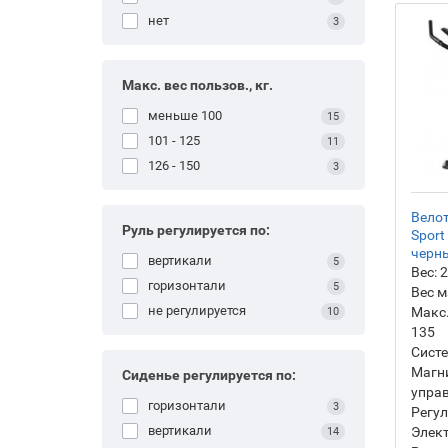
нет
3
Макс. вес пользов., кг.
меньше 100
15
101 - 125
11
126 - 150
3
Велот
Руль регулируется по:
Sport
черн
вертикали
5
Вес:
2
горизонтали
5
Вес м
не регулируется
Макс.
10
135
Систе
Магни
Сиденье регулируется по:
упра
горизонтали
3
Регул
вертикали
Элект
14