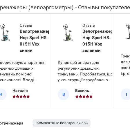
ренажеры (велоэргометры) - Отзывы покупател
Отзыв
Отзыв
Велотренажер
Велотренажер
Hop-Sport HS-
Hop-Sport HS-
015H Vox
015H Vox
синий
зеленый
Трен
для 
користовую апарат для
Купив цей апарат для
вже 
денних домашніх
регулярних домашніх
Ерго
енувань помірної
тренувань. Подобається, що
конс
тенсивності. В ході
у конструкції передбачено
спец
сплуатації велотренажер
регулювання сидіння по
Наталія
Василь
тран
p-Sport HS-015H Vox
висоті, завдяки чому можна
Н
В
І
дозв
иній) зарекомендував себе
легко налаштувати
пере
 надійне обладнання.
комфортну посадку для
будь
вдяки продуманому
людей різного зросту. Також
час 
ханізму магнітна система
безпеку під час активного
приг
безпечує плавний і
руху забезпечують нековзні
лотренажера
- Компактные велотренажеры
для 
зшумний хід педалей, що
педалі з фіксуючими