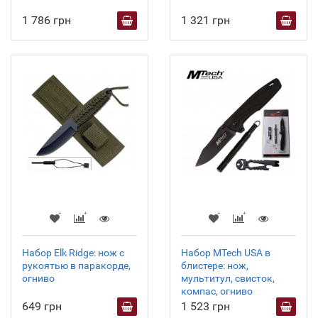
1 786 грн
1 321 грн
Набор Elk Ridge: нож с
Набор MTech USA в
рукоятью в паракорде,
блистере: нож,
огниво
мультитул, свисток,
компас, огниво
649 грн
1 523 грн