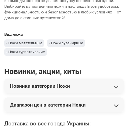
и команды экспертов делает покупку особенно выгодной.
Выбирайте качественные ножи и наслаждайтесь удобством,
функциональностью и безопасностью в любых условиях — от
дома до активных путешествий!
Вид ножа
- Ножи метательные
- Ножи сувенирные
- Ножи туристические
Новинки, акции, хиты
Новинки категории Ножи
В этой категории представлены следующие новинки:
Диапазон цен в категории Ножи
Нож Buck "Kalinga®" 2021 Limited
19 740 грн
Нож Boker "Kalashnikov Bayonet Damast"
21 384 грн
Нож Buck"WBC Prickly Pear Cactus with Bloody Jasper"
Цены на товары варьируются от 649 грн до 48 006 грн.
21
Доставка во все города Украины:
150 грн