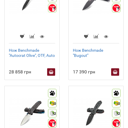
9
9
Нож Benchmade
Нож Benchmade
"Autocrat Olive", OTF, Auto
"Bugout"
28 858 грн
17 390 грн
9
9
10
10
12
12
9
9