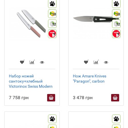
9
9
10
10
12
12
9
9
Набор ножей
Нож Amare Knives
сантоку+хлебный
"Paragon", carbon
Victorinox Swiss Modern
7 758 грн
3 478 грн
9
9