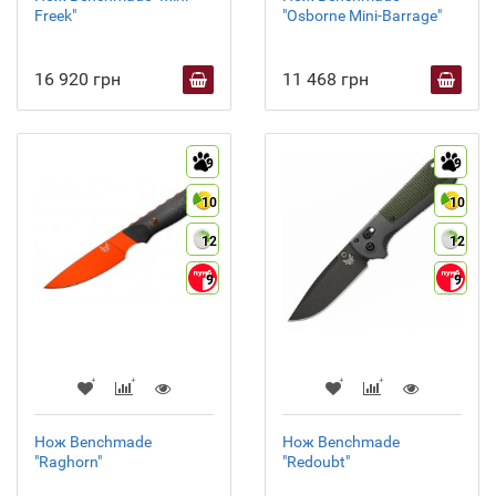
Freek"
"Osborne Mini-Barrage"
16 920 грн
11 468 грн
9
9
10
10
12
12
9
9
Нож Benchmade
Нож Benchmade
"Raghorn"
"Redoubt"