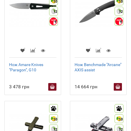
10
10
12
12
9
9
Нож Amare Knives
Нож Benchmade "Arcane"
"Paragon", G10
AXIS assist
3 478 грн
14 664 грн
9
9
10
10
12
12