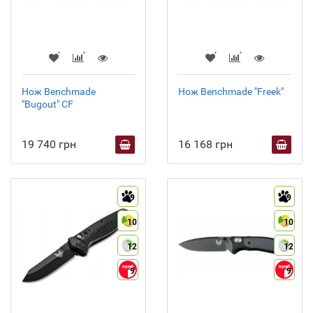
Нож Benchmade
Нож Benchmade "Freek"
"Bugout" CF
19 740 грн
16 168 грн
9
9
10
10
12
12
9
9