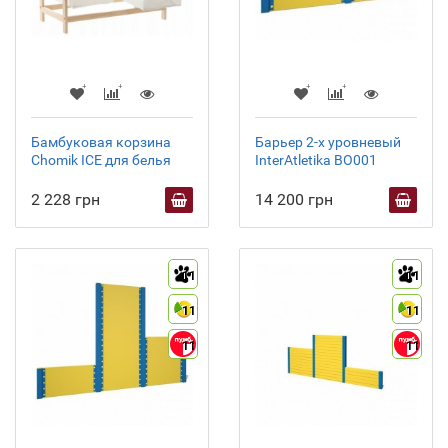
Бамбуковая корзина
Барьер 2-х уровневый
Chomik ICE для белья
InterAtletika ВО001
2 228 грн
14 200 грн
11
11
11
11
11
11