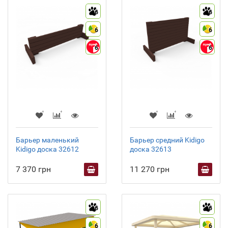
6
6
6
6
6
6
Барьер маленький
Барьер средний Kidigo
Kidigo доска 32612
доска 32613
7 370 грн
11 270 грн
6
6
6
6