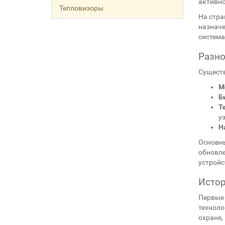
активно
Тепловизоры
На стр
назначе
система
Разно
Существ
М
Б
Т
у
Н
Основны
обновле
устройс
Истор
Первые 
техноло
охране,