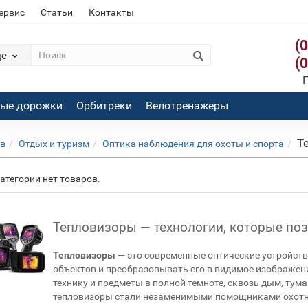
сервис
Статьи
Контакты
(
де
(
П
вые дорожки
Орбитреки
Велотренажеры
Т
ов
Отдых и туризм
Оптика наблюдения для охоты и спорта
категории нет товаров.
Тепловизоры — технологии, которые по
Тепловизоры
— это современные оптические устройств
объектов и преобразовывать его в видимое изображен
технику и предметы в полной темноте, сквозь дым, тум
тепловизоры стали незаменимыми помощниками охотник