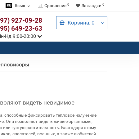
0
0
Язык
Сравнение
Закладки
097) 927-09-28
Корзина
: 0
095) 649-23-63
н-Нд 9:00-20:00
епловизоры
зволяют видеть невидимое
а, способные фиксировать тепловое излучение
ие. Они позволяют видеть живые организмы,
ан или густую растительность. Благодаря этому
ов, спасателей, военных, а также любителей