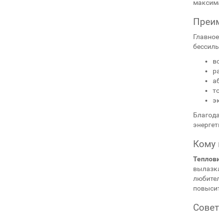
максима
Преим
Главное
бессиль
в
р
а
т
э
Благода
энергет
Кому 
Теплов
вылазка
любител
повысит
Совет