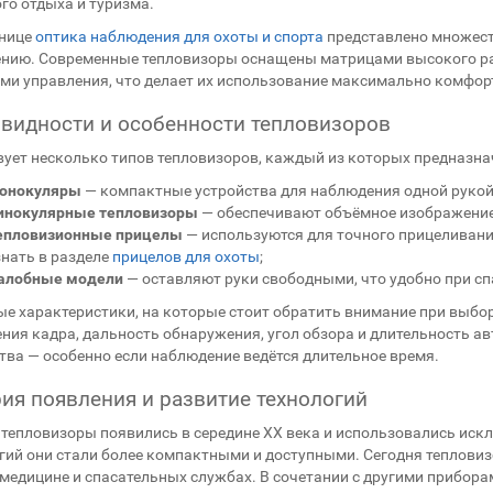
го отдыха и туризма.
анице
оптика наблюдения для охоты и спорта
представлено множест
нию. Современные тепловизоры оснащены матрицами высокого р
ми управления, что делает их использование максимально комфор
видности и особенности тепловизоров
ует несколько типов тепловизоров, каждый из которых предназна
онокуляры
— компактные устройства для наблюдения одной рукой,
инокулярные тепловизоры
— обеспечивают объёмное изображение
епловизионные прицелы
— используются для точного прицеливания
знать в разделе
прицелов для охоты
;
алобные модели
— оставляют руки свободными, что удобно при сп
е характеристики, на которые стоит обратить внимание при выбор
ния кадра, дальность обнаружения, угол обзора и длительность а
тва — особенно если наблюдение ведётся длительное время.
ия появления и развитие технологий
тепловизоры появились в середине XX века и использовались искл
гий они стали более компактными и доступными. Сегодня тепловиз
 медицине и спасательных службах. В сочетании с другими прибора