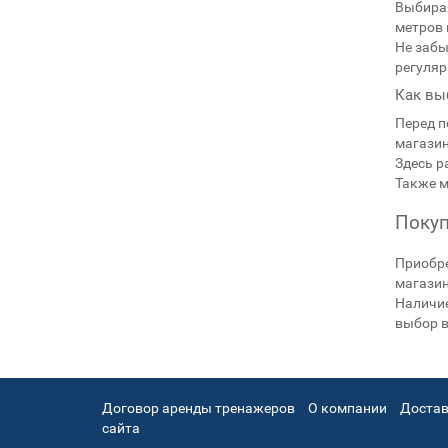
Выбирая
метров 
Не забы
регуляр
Как вы
Перед п
магази
Здесь р
Также м
Покуп
Приобр
магазин
Наличие
выбор в
Договор аренды тренажеров
О компании
Достав
сайта