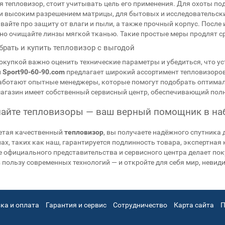
 тепловизор, стоит учитывать цель его применения. Для охоты по
и высоким разрешением матрицы, для бытовых и исследовательских
вайте про защиту от влаги и пыли, а также прочный корпус. После 
но очищайте линзы мягкой тканью. Такие простые меры продлят с
брать и купить тепловизор с выгодой
окупкой важно оценить технические параметры и убедиться, что ус
н
Sport90-60-90.com
предлагает широкий ассортимент тепловизоров
аботают опытные менеджеры, которые помогут подобрать оптимал
агазин имеет собственный сервисный центр, обеспечивающий полн
айте тепловизоры — ваш верный помощник в на
етая качественный
тепловизор
, вы получаете надёжного спутника
ах, таких как наш, гарантируется подлинность товара, экспертна
 официального представительства и сервисного центра делает пок
 пользу современных технологий — и откройте для себя мир, неви
ка и оплата
Гарантия и сервис
Сотрудничество
Карта сайта
П