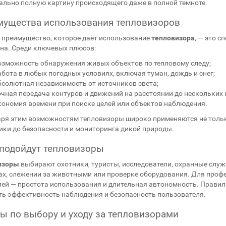
льно полную картину происходящего даже в полной темноте.
ущества использования тепловизоров
 преимущество, которое даёт использование
тепловизора
, — это с
на. Среди ключевых плюсов:
озможность обнаружения живых объектов по тепловому следу;
абота в любых погодных условиях, включая туман, дождь и снег;
бсолютная независимость от источников света;
очная передача контуров и движений на расстоянии до нескольких
кономия времени при поиске целей или объектов наблюдения.
ря этим возможностям тепловизоры широко применяются не только 
ики до безопасности и мониторинга дикой природы.
подойдут тепловизоры
изоры
выбирают охотники, туристы, исследователи, охранные служ
х, слежении за животными или проверке оборудования. Для профе
ей — простота использования и длительная автономность. Прави
ь эффективность наблюдения и безопасность пользователя.
ы по выбору и уходу за тепловизорами