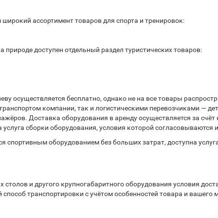
широкий ассортимент товаров для спорта и тренировок:
а природе доступен отдельный раздел туристических товаров:
еву осуществляется бесплатно, однако не на все товары распростр
транспортом компании, так и логистическими перевозчиками — дет
енажёров. Доставка оборудования в аренду осуществляется за счё
а услуга сборки оборудования, условия которой согласовываются 
ся спортивным оборудованием без больших затрат, доступна услуг
х столов и другого крупногабаритного оборудования условия дос
способ транспортировки с учётом особенностей товара и вашего 