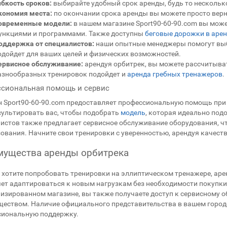
ибкость сроков:
выбирайте удобный срок аренды, будь то несколько
кономия места:
по окончании срока аренды вы можете просто верну
овременные модели:
в нашем магазине Sport90-60-90.com вы мож
ункциями и программами. Также доступны
беговые дорожки в арен
оддержка от специалистов:
наши опытные менеджеры помогут выб
одойдет для ваших целей и физических возможностей.
ервисное обслуживание:
арендуя орбитрек, вы можете рассчитыват
азнообразных тренировок подойдет и
аренда гребных тренажеров
.
сиональная помощь и сервис
 Sport90-60-90.com предоставляет профессиональную помощь при
ультировать вас, чтобы подобрать
модель
, которая идеально под
истов также предлагает сервисное обслуживание оборудования, чт
ования. Начните свои тренировки с уверенностью, арендуя качеств
ущества аренды орбитрека
 хотите попробовать тренировки на эллиптическом тренажере, ар
ет адаптироваться к новым нагрузкам без необходимости покупки
изированном магазине, вы также получаете доступ к сервисному 
еством. Наличие официального представительства в вашем городе
сиональную поддержку.