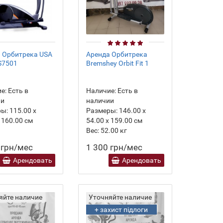
 Орбитрека USA
Аренда Орбитрека
US7501
Bremshey Orbit Fit 1
е:
Есть в
Наличие:
Есть в
ии
наличии
ры:
115.00 х
Размеры:
146.00 х
 160.00 см
54.00 х 159.00 см
Вес:
52.00
кг
 грн/мес
1 300 грн/мес
Арендовать
Арендовать
яйте наличие
Уточняйте наличие
+ захист підлоги