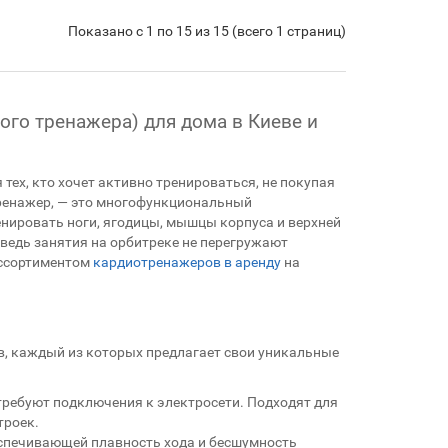
Показано с 1 по 15 из 15 (всего 1 страниц)
ого тренажера) для дома в Киеве и
тех, кто хочет активно тренироваться, не покупая
тренажер, — это многофункциональный
нировать ноги, ягодицы, мышцы корпуса и верхней
 ведь занятия на орбитреке не перегружают
ассортиментом
кардиотренажеров в аренду
на
, каждый из которых предлагает свои уникальные
требуют подключения к электросети. Подходят для
троек.
спечивающей плавность хода и бесшумность