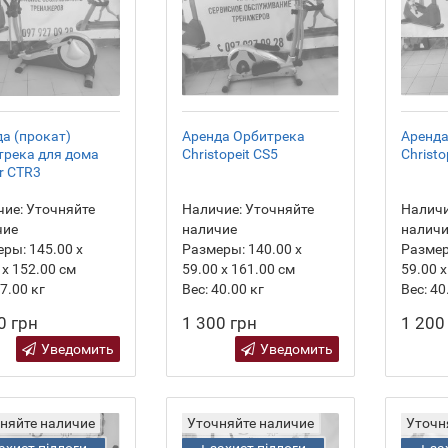
а (прокат)
Аренда Орбитрека
Аренда
трека для дома
Christopeit CS5
Christo
er CTR3
ие:
Уточняйте
Наличие:
Уточняйте
Наличи
чие
наличие
налич
еры:
145.00 х
Размеры:
140.00 х
Разме
 х 152.00 см
59.00 х 161.00 см
59.00 х
7.00
кг
Вес:
40.00
кг
Вес:
40
0 грн
1 300 грн
1 200
Уведомить
Уведомить
няйте наличие
Уточняйте наличие
Уточн
захист підлоги
+ захист підлоги
+ за