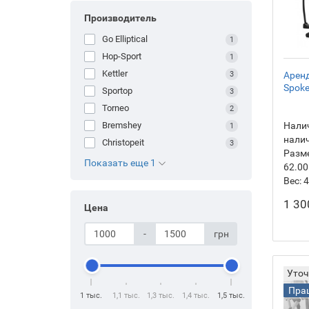
Производитель
Go Elliptical
1
Hop-Sport
1
Kettler
3
Арен
Spoke
Sportop
3
Torneo
2
Bremshey
Налич
1
нали
Christopeit
3
Разм
Показать еще 1
62.00
Вес:
4
1 30
Цена
-
грн
Уточ
Прац
1 тыс.
1,1 тыс.
1,3 тыс.
1,4 тыс.
1,5 тыс.