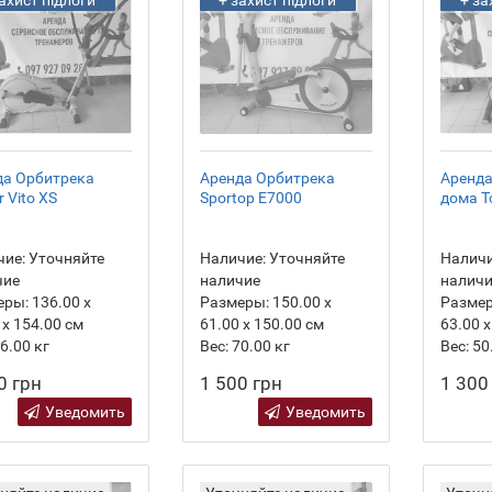
да Орбитрека
Аренда Орбитрека
Аренда
r Vito XS
Sportop E7000
дома To
ие:
Уточняйте
Наличие:
Уточняйте
Наличи
чие
наличие
налич
еры:
136.00 х
Размеры:
150.00 х
Разме
 х 154.00 см
61.00 х 150.00 см
63.00 х
6.00
кг
Вес:
70.00
кг
Вес:
50
0 грн
1 500 грн
1 300
Уведомить
Уведомить