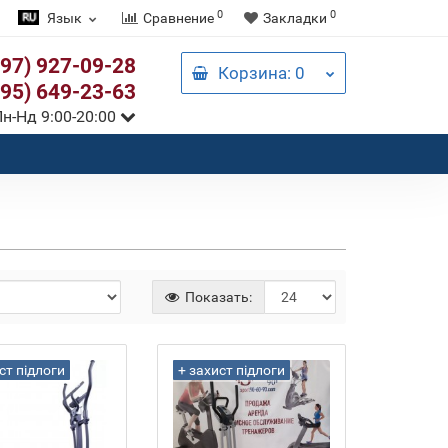
0
0
Язык
Сравнение
Закладки
097) 927-09-28
Корзина
: 0
095) 649-23-63
н-Нд 9:00-20:00
Показать:
ст підлоги
+ захист підлоги