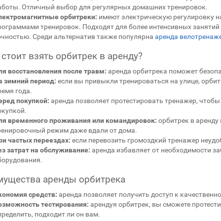
аботы. Отличный выбор для регулярных домашних тренировок.
лектромагнитные орбитреки:
имеют электрическую регулировку н
рограммами тренировок. Подходят для более интенсивных занятий
очностью. Среди альтернатив также популярна
аренда велотренаж
 стоит взять орбитрек в аренду?
ля восстановления после травм:
аренда орбитрека поможет безопа
а зимний период:
если вы привыкли тренироваться на улице, орбит
ремя года.
еред покупкой:
аренда позволяет протестировать тренажер, чтобы
окупкой.
ля временного проживания или командировок:
орбитрек в аренду
ренировочный режим даже вдали от дома.
ри частых переездах:
если перевозить громоздкий тренажер неудо
ез затрат на обслуживание:
аренда избавляет от необходимости за
борудования.
ущества аренды орбитрека
кономия средств:
аренда позволяет получить доступ к качественно
озможность тестирования:
арендуя орбитрек, вы сможете протести
пределить, подходит ли он вам.