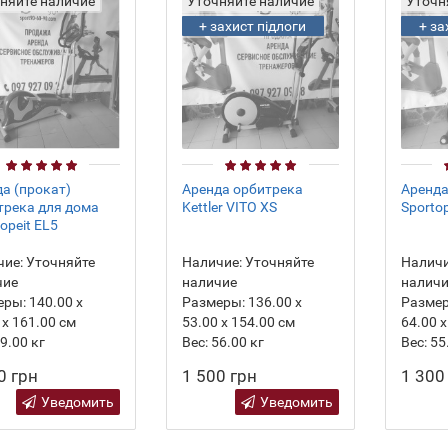
няйте наличие
Уточняйте наличие
Уточн
+ захист підлоги
+ за
а (прокат)
Аренда орбитрека
Аренда
трека для дома
Kettler VITO XS
Sporto
topeit EL5
ие:
Уточняйте
Наличие:
Уточняйте
Наличи
чие
наличие
налич
еры:
140.00 х
Размеры:
136.00 х
Разме
 х 161.00 см
53.00 х 154.00 см
64.00 х
9.00
кг
Вес:
56.00
кг
Вес:
55
0 грн
1 500 грн
1 300
Уведомить
Уведомить