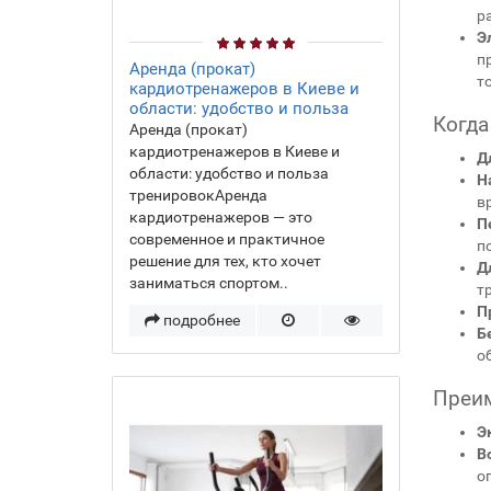
р
Э
п
Аренда (прокат)
т
кардиотренажеров в Киеве и
области: удобство и польза
Когда
Аренда (прокат)
кардиотренажеров в Киеве и
Д
области: удобство и польза
Н
тренировокАренда
в
кардиотренажеров — это
П
современное и практичное
п
решение для тех, кто хочет
Д
заниматься спортом..
т
П
подробнее
Б
о
Преим
Э
В
о