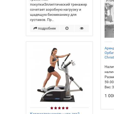
Уточ
покупкиЭллиптический тренажер
сочетает аэробную нагрузку и
щадящую биомеханику для
суставов. Пр..
подробнее
Аренд
Орби
Chris
Налич
нали
Разм
59.00
Вес:
3
1 00