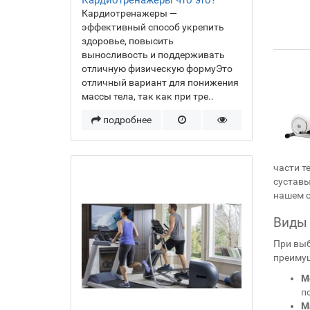
Кардиотренажеры что это?
Кардиотренажеры —
эффективный способ укрепить
здоровье, повысить
выносливость и поддерживать
отличную физическую формуЭто
отличный вариант для понижения
массы тела, так как при тре..
подробнее
части т
суставы
нашем с
Виды 
При выб
преиму
М
п
М