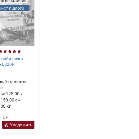
яйте наличие
хист підлоги
 орбитрека
p E820P
е:
Уточняйте
ие
ры:
125.00 х
 150.00 см
.00
кг
 грн
Уведомить