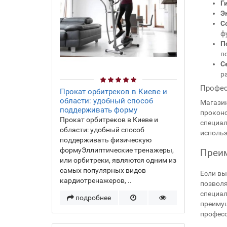
Г
Э
С
ф
П
п
С
р
Профес
Прокат орбитреков в Киеве и
области: удобный способ
Магазин
поддерживать форму
проконс
Прокат орбитреков в Киеве и
специал
области: удобный способ
использ
поддерживать физическую
формуЭллиптические тренажеры,
Преим
или орбитреки, являются одним из
самых популярных видов
Если вы
кардиотренажеров, ..
позволя
специал
подробнее
преимущ
профес