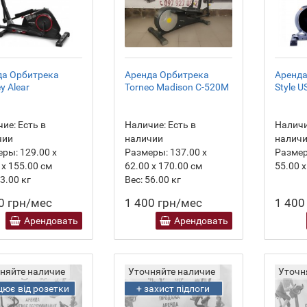
да Орбитрека
Аренда Орбитрека
Аренда
y Alear
Torneo Madison C-520M
Style 
ие:
Есть в
Наличие:
Есть в
Наличи
чии
наличии
налич
еры:
129.00 х
Размеры:
137.00 х
Разме
 х 155.00 см
62.00 х 170.00 см
55.00 х
3.00
кг
Вес:
56.00
кг
0 грн/мес
1 400 грн/мес
1 400
Арендовать
Арендовать
няйте наличие
Уточняйте наличие
Уточн
ює від розетки
+ захист підлоги