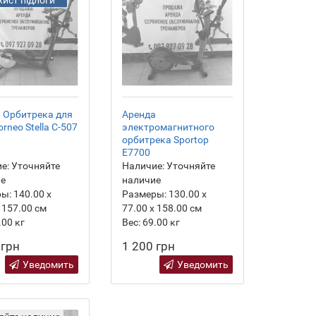
 Орбитрека для
Аренда
rneo Stella C-507
электромагнитного
орбитрека Sportop
E7700
е:
Уточняйте
Наличие:
Уточняйте
ие
наличие
ры:
140.00 х
Размеры:
130.00 х
 157.00 см
77.00 х 158.00 см
.00
кг
Вес:
69.00
кг
 грн
1 200 грн
Уведомить
Уведомить