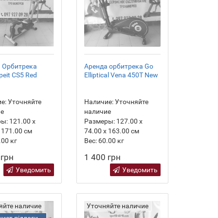
 Орбитрека
Аренда орбитрека Go
peit CS5 Red
Elliptical Vena 450T New
е:
Уточняйте
Наличие:
Уточняйте
ие
наличие
ры:
121.00 х
Размеры:
127.00 х
 171.00 см
74.00 х 163.00 см
.00
кг
Вес:
60.00
кг
 грн
1 400 грн
Уведомить
Уведомить
яйте наличие
Уточняйте наличие
хист підлоги