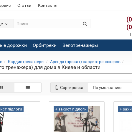
сервис
Статьи
Контакты
(
де
(
П
вые дорожки
Орбитреки
Велотренажеры
ов
Кардиотренажеры
Аренда (прокат) кардиотренажеров
го тренажера) для дома в Киеве и области
Сортировка:
хист підлоги
+ захист підлоги
+ захи