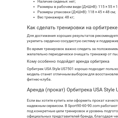
Наличие сиденья: нет;
Размеры в рабочем виде (Д×Ш×В): 115 × 55 × 1
Размеры упаковки (Д×Ш×В): 118 × 45 × 48 см;
Вес тренажера: 48 кг;
Как сделать тренировки на орбитре
Для достижения хороших результатов рекомендует
укрепить сердечно-сосудистую систему и поддержи
Во время тренировок важно следить за положением 
желательно периодически очищать тренажер от пыл
Кому особенно подойдет аренда орбитрека
Орбитрек USA Style US7501 хорошо подходит польз
модель станет отличным выбором для восстановлен
фитнес-клуба.
Аренда (прокат) Орбитрека USA Styl
Если вы хотите купить или оформить прокат качес
надежным сервисом. В Sport90-60-90.com работаю
под конкретные цели тренировок и уровень подгот
официальных представителей бренда, благодаря че