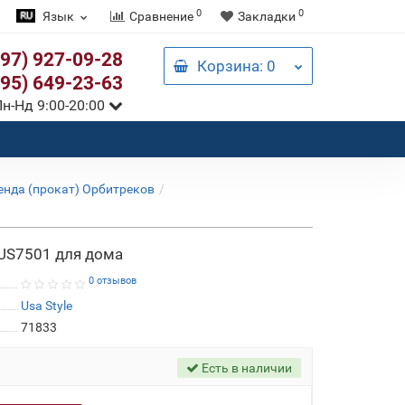
0
0
Язык
Сравнение
Закладки
097) 927-09-28
Корзина
: 0
095) 649-23-63
н-Нд 9:00-20:00
енда (прокат) Орбитреков
 US7501 для дома
0 отзывов
Usa Style
71833
Есть в наличии