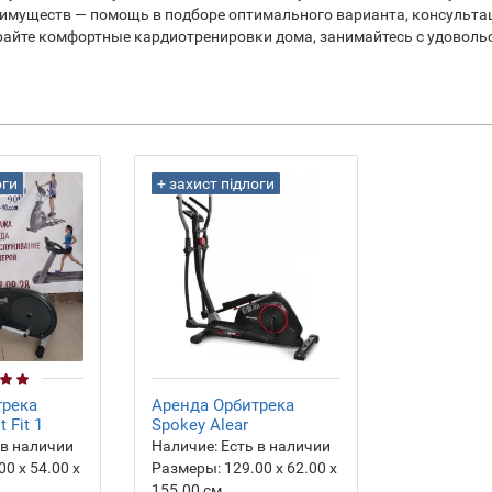
имуществ — помощь в подборе оптимального варианта, консультац
райте комфортные кардиотренировки дома, занимайтесь с удоволь
оги
+ захист підлоги
трека
Аренда Орбитрека
 Fit 1
Spokey Alear
 в наличии
Наличие:
Есть в наличии
00 х 54.00 х
Размеры:
129.00 х 62.00 х
155.00 см