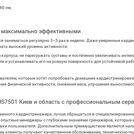
60 см;
ке максимально эффективными
ся заниматься регулярно 3–5 раз в неделю. Даже умеренные кард
вать высокий уровень активности.
корпуса, не перегружать суставы и постепенно увеличивать интен
и и устанавливать его на ровную поверхность для устойчивой раб
ователям, которые хотят попробовать домашние кардиотренировки
ия физической активности, снижения веса, улучшения выносливос
e US7501 Киев и область с профессиональным се
твенного кардиотренажера, лучше обращаться в специализированн
т опытные менеджеры с глубокими знаниями тренажеров, которые 
овки пользователя. Дополнительным преимуществом является налич
му клиенты получают качественное обслуживание, техническую по