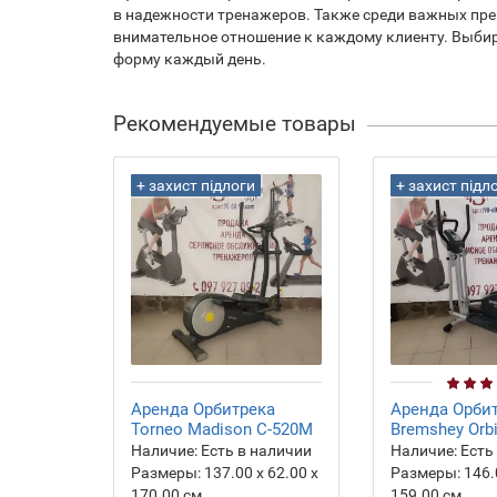
в надежности тренажеров. Также среди важных пре
внимательное отношение к каждому клиенту. Выби
форму каждый день.
Рекомендуемые товары
+ захист підлоги
+ захист підл
Аренда Орбитрека
Аренда Орби
Torneo Madison C-520M
Bremshey Orbit
Наличие:
Есть в наличии
Наличие:
Есть
Размеры:
137.00 х 62.00 х
Размеры:
146.
170.00 см
159.00 см