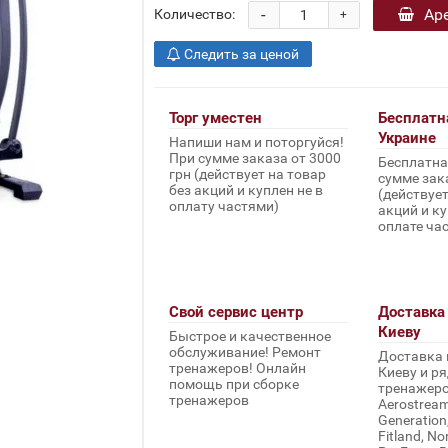
-
Ар
Количество:
+
Следить за ценой
Торг уместен
Бесплатн
Украине
Напиши нам и поторгуйся!
При сумме заказа от 3000
Бесплатна
грн (действует на товар
сумме зака
без акций и куплен не в
(действует
оплату частями)
акций и ку
оплате ча
Свой сервис центр
Доставка 
Киеву
Быстрое и качественное
обслуживание! Ремонт
Доставка 
тренажеров! Онлайн
Киеву и ря
помощь при сборке
тренажеров 
тренажеров
Aerostream,
Generation
Fitland, No