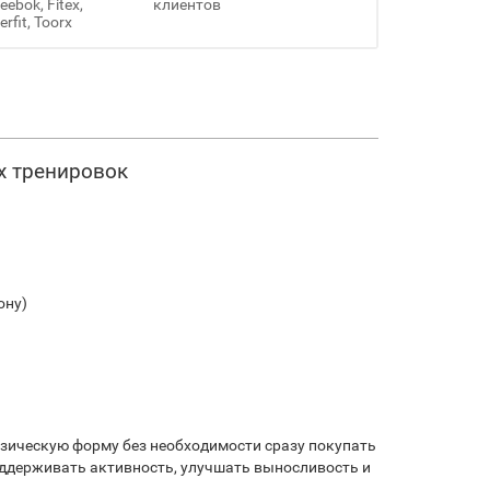
ebok, Fitex,
клиентов
erfit, Toorx
х тренировок
ону)
зическую форму без необходимости сразу покупать
оддерживать активность, улучшать выносливость и