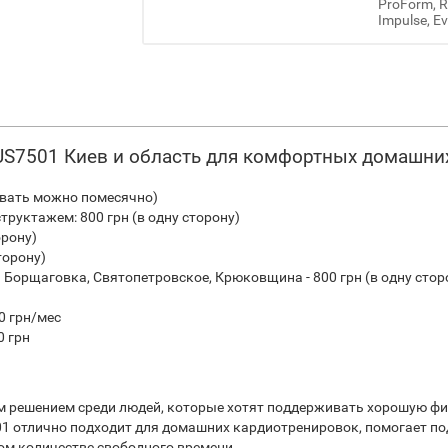
ProForm, Re
Impulse, Ev
e US7501 Киев и область для комфортных домашни
ивать можно помесячно)
труктажем: 800 грн (в одну сторону)
орону)
торону)
Борщаговка, Святопетровское, Крюковщина - 800 грн (в одну стор
0 грн/мес
0 грн
м решением среди людей, которые хотят поддерживать хорошую фи
01 отлично подходит для домашних кардиотренировок, помогает п
ом количестве свободного времени.