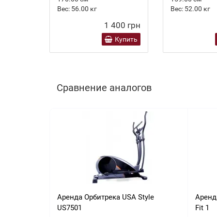
Вес:
56.00
кг
Вес:
52.00
кг
1 400 грн
Купить
Сравнение аналогов
Аренда Орбитрека USA Style
Аренд
US7501
Fit 1