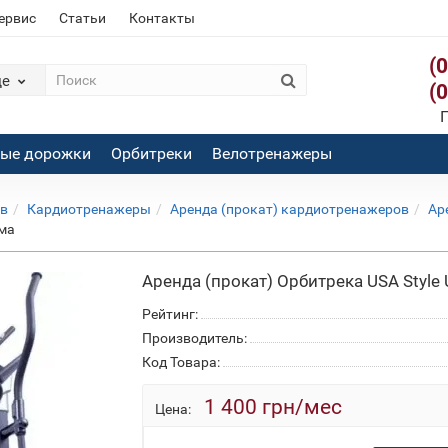
сервис
Статьи
Контакты
(
де
(
П
вые дорожки
Орбитреки
Велотренажеры
ов
Кардиотренажеры
Аренда (прокат) кардиотренажеров
Ар
ома
Аренда (прокат) Орбитрека USA Style
Рейтинг:
Производитель:
Код Товара:
1 400 грн/мес
Цена: