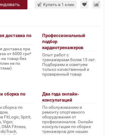
ендовать
Купить в 1 клик
ая доставка по
Профессиональный
подбор
кардиотренажеров
я доставка при
за от 6000 грн*
Опыт работ с
 на товар без
тренажерами более 15 лет.
плен не по
Подбираем и советуем
стями)
только качественный и
проверенный товар
и сборка по
Два года онлайн-
консультаций
и сборка по
По обслуживанию и
дом,
ремонту спортивного
FitLogic, Spirit,
оборудования от
 Vigor,
профессионалов. Онлайн
, OMA Fitness,
консультации по сборке
rdicTrack,
тренажеров для наших