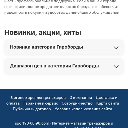
и есть профессиональная поддержка. Если в вашем городе
есть официальное представительство бренда, это обеспечит
надежность покупки и удобство дальнейшего обслуживания.
Новинки, акции, хиты
Новинки категории Гироборды
В этой категории представлены следующие новинки:
Диапазон цен в категории Гироборды
Гироборд SmartWay All-Road Edition U8 (красный)
9 900
грн
Гироборд SmartWay All-Road Edition U8 (желтый)
Цены на товары варьируются от 9 200 грн до 9 900 грн.
9 200
грн
Гироскутер мини-сигвей GTF Jetroll Sport Edition
9 700 грн
Договор аренды тренажеров
О компании
Доставка и
оплата
Гарантия и сервис
Сотрудничество
Карта сайта
Публичный договор
Условия использования сайта
sport90-60-90.com - Интернет-магазин тренажеров и