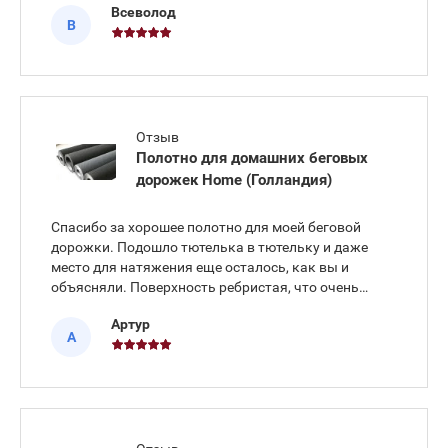
Всеволод
очень хорошо. Дорожки у нас Aerofit, и
В
оригинальные полотна толще чем эти, но и це
Отзыв
Полотно для домашних беговых
дорожек Home (Голландия)
Спасибо за хорошее полотно для моей беговой
дорожки. Подошло тютелька в тютельку и даже
место для натяжения еще осталось, как вы и
объясняли. Поверхность ребристая, что очень
нравится, а то 4 года бегал по нождачной бумаге, а
Артур
это совсем другое дело. Да и цена у вас самая
А
приемлемая, я много пообзван