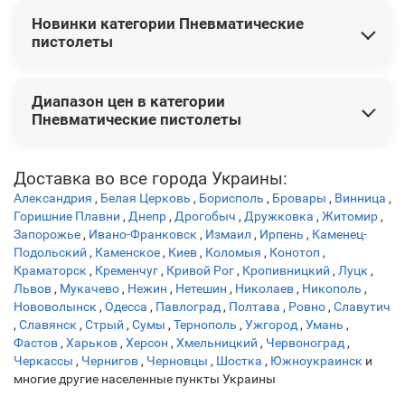
Новинки категории Пневматические
пистолеты
В этой категории представлены следующие новинки:
Диапазон цен в категории
Пневматический пистолет Umarex Ruger Mark IV BLK
Пневматические пистолеты
кал.4,5 мм
4 482 грн
Пневматический пистолет Umarex Legends Luger P08
6
Цены на товары варьируются от 2 700 грн до 18 414 грн.
372 грн
Доставка во все города Украины:
Пневматический пистолет Gamo Gun Set P-900 IGT
Александрия
,
Белая Церковь
,
Борисполь
,
Бровары
,
Винница
,
кал.4,5
4 914 грн
Горишние Плавни
,
Днепр
,
Дрогобыч
,
Дружковка
,
Житомир
,
Пневматический пистолет-пулемёт Umarex IWI Mini UZI
Запорожье
,
Ивано-Франковск
,
Измаил
,
Ирпень
,
Каменец-
Blowback
7 398 грн
Подольский
,
Каменское
,
Киев
,
Коломыя
,
Конотоп
,
Пневматический пистолет Umarex Glock 17 Blowback
10
Краматорск
,
Кременчуг
,
Кривой Рог
,
Кропивницкий
,
Луцк
,
Львов
638 грн
,
Мукачево
,
Нежин
,
Нетешин
,
Николаев
,
Никополь
,
Нововолынск
,
Одесса
,
Павлоград
,
Полтава
,
Ровно
,
Славутич
,
Славянск
,
Стрый
,
Сумы
,
Тернополь
,
Ужгород
,
Умань
,
Фастов
,
Харьков
,
Херсон
,
Хмельницкий
,
Червоноград
,
Черкассы
,
Чернигов
,
Черновцы
,
Шостка
,
Южноукраинск
и
многие другие населенные пункты Украины