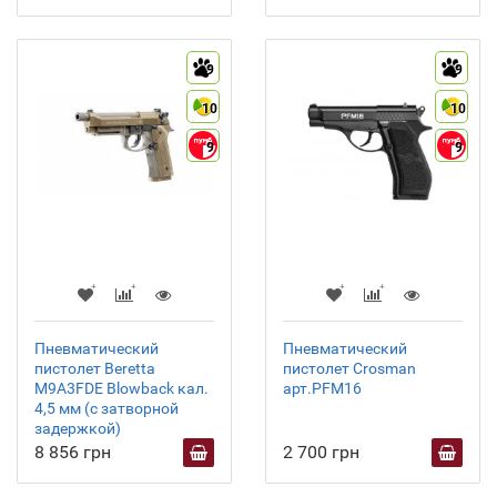
9
9
10
10
9
9
Пневматический
Пневматический
пистолет Beretta
пистолет Crosman
M9A3FDE Blowback кал.
арт.PFM16
4,5 мм (с затворной
задержкой)
8 856 грн
2 700 грн