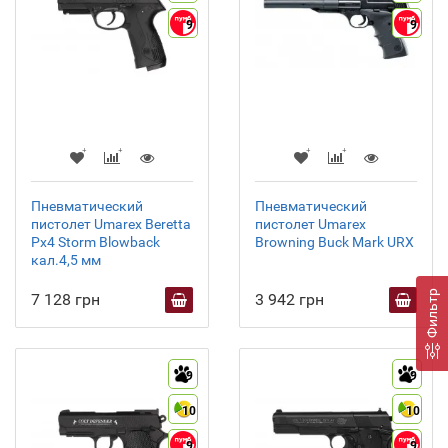
9
9
Пневматический
Пневматический
пистолет Umarex Beretta
пистолет Umarex
Px4 Storm Blowback
Browning Buck Mark URX
кал.4,5 мм
Фильтр
7 128 грн
3 942 грн
9
9
10
10
9
9