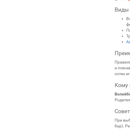
Виды 
В
ф
П
Т
А
Преим
Правил
и плече
сотен и
Кому 
Волейб
Родител
Совет
При выб
бар). Р