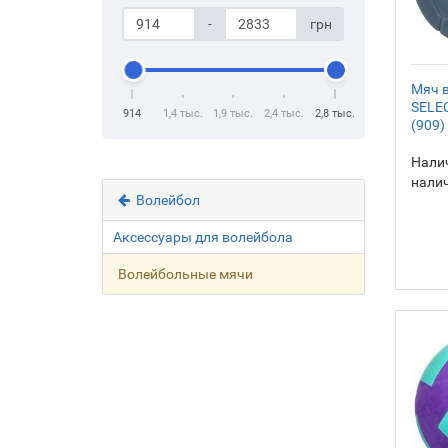
-
грн
Мяч 
SELEC
914
1,4 тыс.
1,9 тыс.
2,4 тыс.
2,8 тыс.
(909)
Налич
нали
Волейбол
Аксессуары для волейбола
Волейбольные мячи