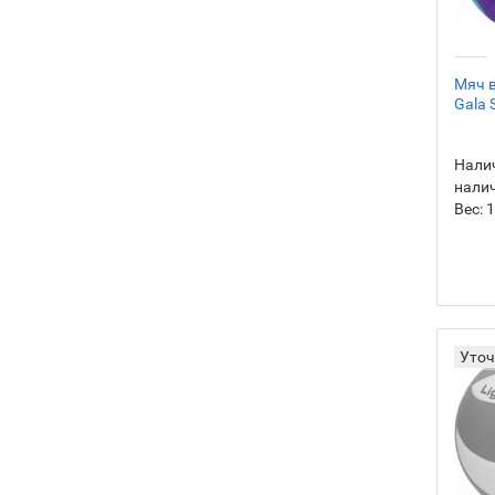
Мяч 
Gala 
Налич
нали
Вес:
1
Уточ