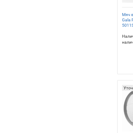
Мяч 
Gala 
5011
Налич
нали
Уточ