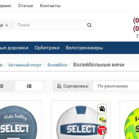
сервис
Статьи
Контакты
(
де
(
П
вые дорожки
Орбитреки
Велотренажеры
Волейбольные мячи
ов
Активный спорт
Волейбол
Сортировка:
9
10
9