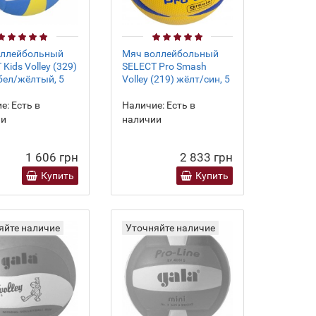
оллейбольный
Мяч воллейбольный
Kids Volley (329)
SELECT Pro Smash
бел/жёлтый, 5
Volley (219) жёлт/син, 5
е:
Есть в
Наличие:
Есть в
ии
наличии
1 606 грн
2 833 грн
Купить
Купить
яйте наличие
Уточняйте наличие