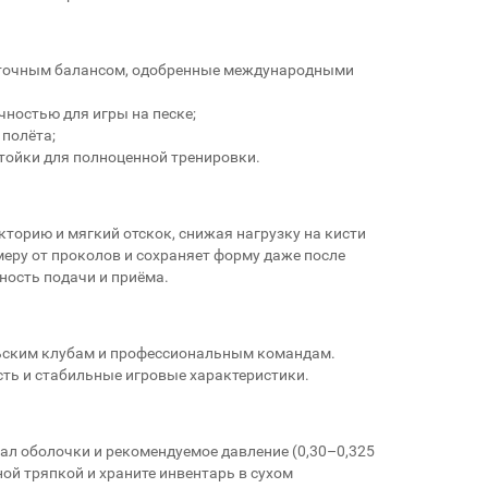
и точным балансом, одобренные международными
ностью для игры на песке;
 полёта;
стойки для полноценной тренировки.
торию и мягкий отскок, снижая нагрузку на кисти
еру от проколов и сохраняет форму даже после
ность подачи и приёма.
ьским клубам и профессиональным командам.
сть и стабильные игровые характеристики.
иал оболочки и рекомендуемое давление (0,30–0,325
ой тряпкой и храните инвентарь в сухом