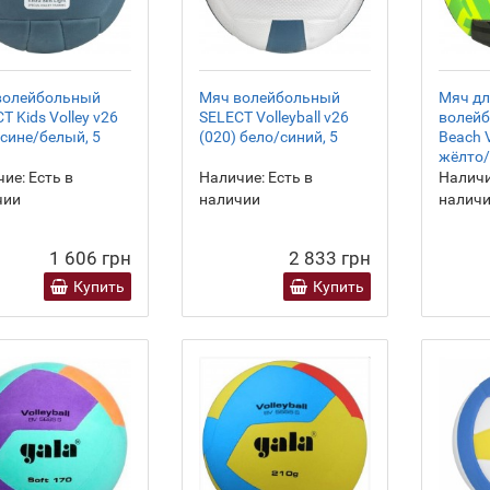
волейбольный
Мяч волейбольный
Мяч дл
T Kids Volley v26
SELECT Volleyball v26
волейб
 сине/белый, 5
(020) бело/синий, 5
Beach V
жёлто/
ие:
Есть в
Наличие:
Есть в
Наличи
чии
наличии
налич
1 606 грн
2 833 грн
Купить
Купить