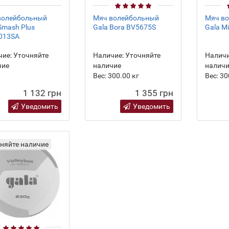
волейбольный
Мяч волейбольный
Мяч в
Smash Plus
Gala Bora BV5675S
Gala M
013SA
ие:
Уточняйте
Наличие:
Уточняйте
Наличи
чие
наличие
налич
Вес:
300.00
кг
Вес:
30
1 132 грн
1 355 грн
Уведомить
Уведомить
няйте наличие