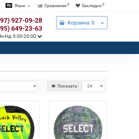
0
0
Язык
Сравнение
Закладки
097) 927-09-28
Корзина
: 0
095) 649-23-63
н-Нд 9:00-20:00
Показать: