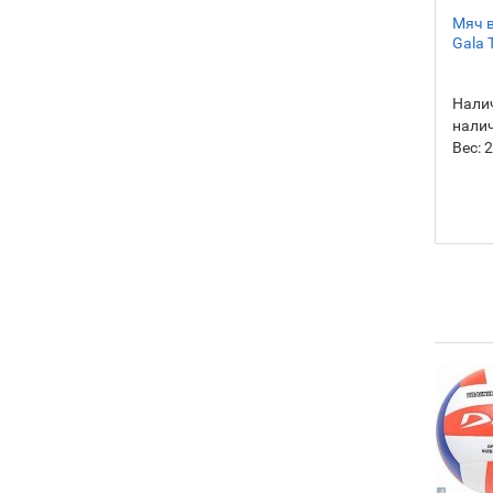
Мяч 
Gala 
Налич
нали
Вес:
2