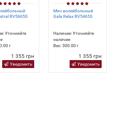
олейбольный
Мяч волейбольный
istral BV5665S
Gala Relax BV5465S
е:
Уточняйте
Наличие:
Уточняйте
ие
наличие
0.00
г
Вес:
300.00
г
1 355 грн
1 355 грн
Уведомить
Уведомить