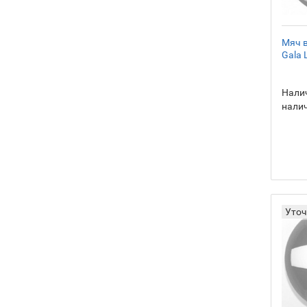
Мяч 
Gala 
Налич
нали
Уточ