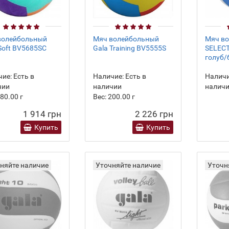
волейбольный
Мяч волейбольный
Мяч в
Soft BV5685SC
Gala Training BV5555S
SELECT 
голуб/
ие:
Есть в
Наличие:
Есть в
Наличи
чии
наличии
налич
80.00
г
Вес:
200.00
г
1 914 грн
2 226 грн
Купить
Купить
няйте наличие
Уточняйте наличие
Уточн