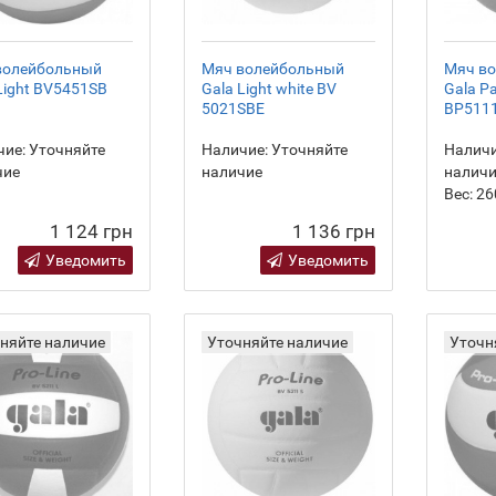
волейбольный
Мяч волейбольный
Мяч в
Light BV5451SB
Gala Light white BV
Gala Pa
5021SBE
BP511
ие:
Уточняйте
Наличие:
Уточняйте
Наличи
чие
наличие
налич
Вес:
26
1 124 грн
1 136 грн
Уведомить
Уведомить
няйте наличие
Уточняйте наличие
Уточн