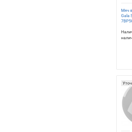
Мяч 
Gala 
7BP5
Налич
нали
Уточ