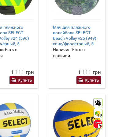
я пляжного
Мяч для пляжного
ола SELECT
волейбола SELECT
olley v24 (596)
Beach Volley v26 (949)
чёрный, 5
сине/фиолетовый, 5
е:
Есть в
Наличие:
Есть в
ии
наличии
1 111 грн
1 111 грн
Купить
Купить
9
10
9