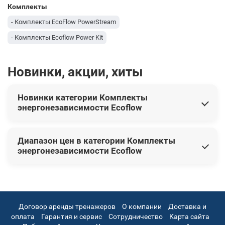
Комплекты
- Комплекты EcoFlow PowerStream
- Комплекты Ecoflow Power Kit
Новинки, акции, хиты
Новинки категории Комплекты
энергонезависимости Ecoflow
В этой категории представлены следующие новинки:
Диапазон цен в категории Комплекты
Комплект энергонезависимости Ecoflow Power
энергонезависимости Ecoflow
Independence Kit (Без Батарей и генератора)
158 999 грн
Цены на товары варьируются от 158 999 грн до 158 999
грн.
Договор аренды тренажеров
О компании
Доставка и
оплата
Гарантия и сервис
Сотрудничество
Карта сайта