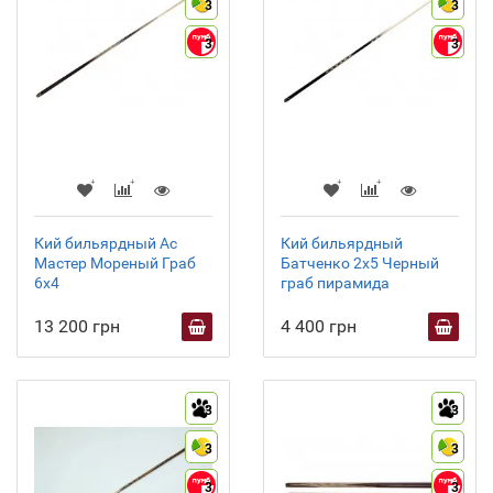
3
3
3
3
Кий бильярдный Ас
Кий бильярдный
Мастер Мореный Граб
Батченко 2х5 Черный
6х4
граб пирамида
13 200 грн
4 400 грн
3
3
3
3
3
3