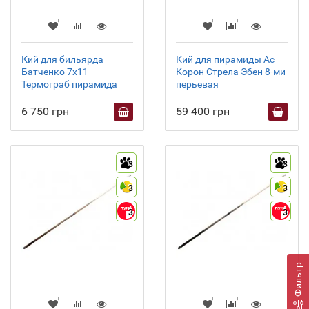
Кий для бильярда
Кий для пирамиды Ас
Батченко 7х11
Корон Стрела Эбен 8-ми
Термограб пирамида
перьевая
6 750 грн
59 400 грн
3
3
3
3
3
3
Фильтр