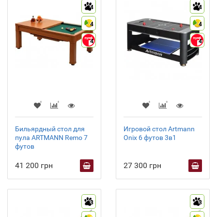
4
4
4
4
4
4
Бильярдный стол для
Игровой стол Artmann
пула ARTMANN Remo 7
Onix 6 футов 3в1
футов
41 200 грн
27 300 грн
3
3