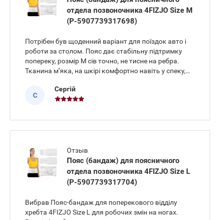
отдела позвоночника 4FIZJO Size M
(P-5907739317698)
Потрібен був щоденний варіант для поїздок авто і
роботи за столом. Пояс дає стабільну підтримку
попереку, розмір M сів точно, не тисне на ребра.
Тканина м’яка, на шкірі комфортно навіть у спеку,
під сорочкою контури майже не видно. За день не
Сергій
зсувається, після прання не втрачає еластичність.
С
В русі
Отзыв
Пояс (бандаж) для поясничного
отдела позвоночника 4FIZJO Size L
(P-5907739317704)
Вибрав Пояс-бандаж для поперекового відділу
хребта 4FIZJO Size L для робочих змін на ногах.