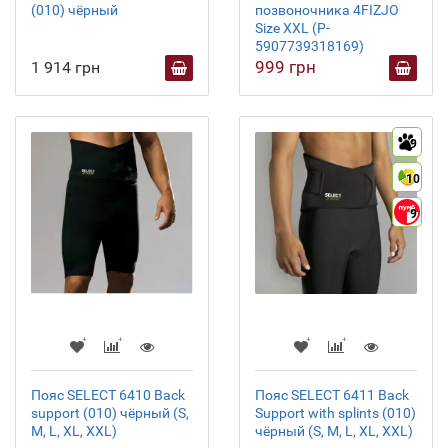
(010) чёрный
позвоночника 4FIZJO
Size XXL (P-
5907739318169)
999 грн
1 914 грн
9
10
9
Пояс SELECT 6410 Back
Пояс SELECT 6411 Back
support (010) чёрный (S,
Support with splints (010)
M, L, XL, XXL)
чёрный (S, M, L, XL, XXL)