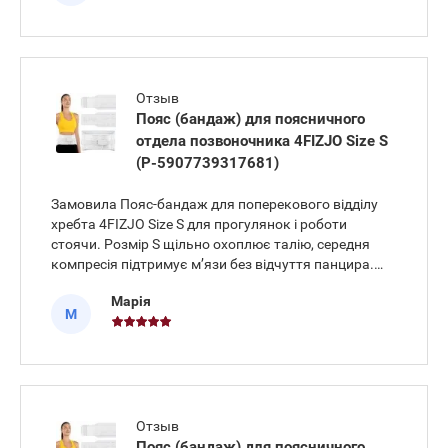
Отзыв
Пояс (бандаж) для поясничного
отдела позвоночника 4FIZJO Size S
(P-5907739317681)
Замовила Пояс-бандаж для поперекового відділу
хребта 4FIZJO Size S для прогулянок і роботи
стоячи. Розмір S щільно охоплює талію, середня
компресія підтримує м’язи без відчуття панцира.
Під сукнею не помітний, краї не колються, шкіра
Марія
дихає. Увечері втома відчутно менша, тримати
М
поставу стало простіш
Отзыв
Пояс (бандаж) для поясничного