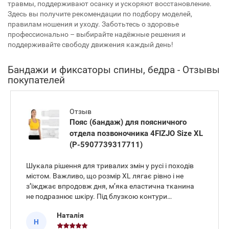
травмы, поддерживают осанку и ускоряют восстановление.
Здесь вы получите рекомендации по подбору моделей,
правилам ношения и уходу. Заботьтесь о здоровье
профессионально – выбирайте надёжные решения и
поддерживайте свободу движения каждый день!
Бандажи и фиксаторы спины, бедра - Отзывы
покупателей
Отзыв
Пояс (бандаж) для поясничного
отдела позвоночника 4FIZJO Size XL
(P-5907739317711)
Шукала рішення для тривалих змін у русі і походів
містом. Важливо, що розмір XL лягає рівно і не
з’їжджає впродовж дня, м’яка еластична тканина
не подразнює шкіру. Під блузкою контури
практично не видно, під час нахилів і поворотів
Наталія
зберігається свобода рухів. Прати зручно, форма
Н
стабільна, висихає ш