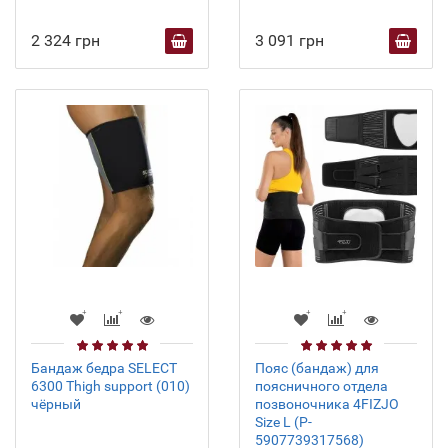
2 324 грн
3 091 грн
Бандаж бедра SELECT
Пояс (бандаж) для
6300 Thigh support (010)
поясничного отдела
чёрный
позвоночника 4FIZJO
Size L (P-
5907739317568)