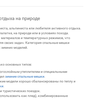
отдыха на природе
иста, альпиниста или любителя активного отдыха.
палатке, на природе или в условиях похода.
 материалов и температурных режимов, что
я своих задач. Категория спальные мешки
 зимних моделей.
ко основных типов:
многослойным утеплителем и специальными
дел
зимние спальные мешки
.
акие модели хорошо сбалансированы по теплу и
ки
.
и туристических поездок.
 использовать как плед), комбинированные