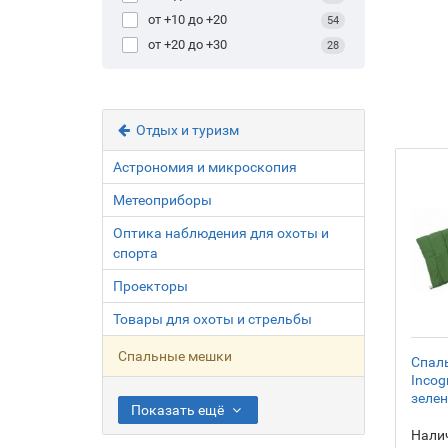
от +10 до +20
54
от +20 до +30
28
Отдых и туризм
Астрономия и микроскопия
Метеоприборы
Оптика наблюдения для охоты и
спорта
Проекторы
Товары для охоты и стрельбы
Спальные мешки
Спаль
Incog
зеле
Показать ещё
Налич