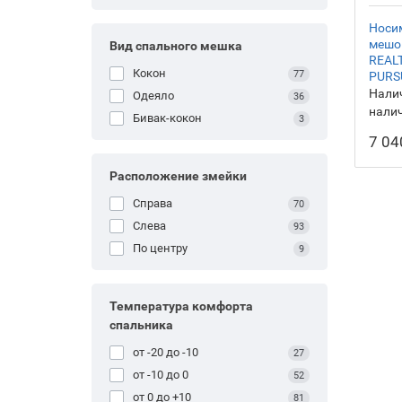
Носи
мешок
Вид спального мешка
REAL
Кокон
77
PURS
Налич
Одеяло
36
нали
Бивак-кокон
3
7 04
Расположение змейки
Справа
70
Слева
93
По центру
9
Температура комфорта
спальника
от -20 до -10
27
от -10 до 0
52
от 0 до +10
81