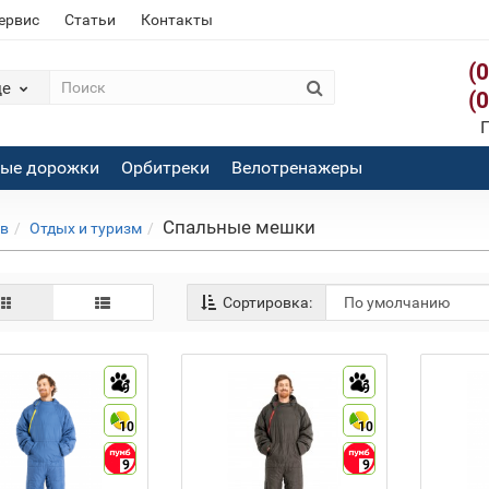
сервис
Статьи
Контакты
(
де
(
П
вые дорожки
Орбитреки
Велотренажеры
Спальные мешки
ов
Отдых и туризм
Сортировка:
9
9
10
10
9
9