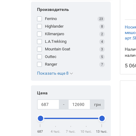
Производитель
Ferrino
23
Highlander
8
Носи
мешок
Kilimanjaro
2
арт.S
L.A.Trekking
4
Mountain Goat
Налич
3
нали
Outtec
5
Ranger
7
5 06
Показать еще 8
Цена
-
грн
687
4 тыс.
7 тыс.
10 тыс.
13 тыс.