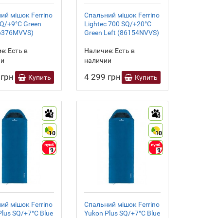
ий мішок Ferrino
Спальний мішок Ferrino
SQ/+9°C Green
Lightec 700 SQ/+20°C
86376MVVS)
Green Left (86154NVVS)
е:
Есть в
Наличие:
Есть в
ии
наличии
 грн
4 299 грн
Купить
Купить
9
9
10
10
9
9
ий мішок Ferrino
Спальний мішок Ferrino
Plus SQ/+7°C Blue
Yukon Plus SQ/+7°C Blue