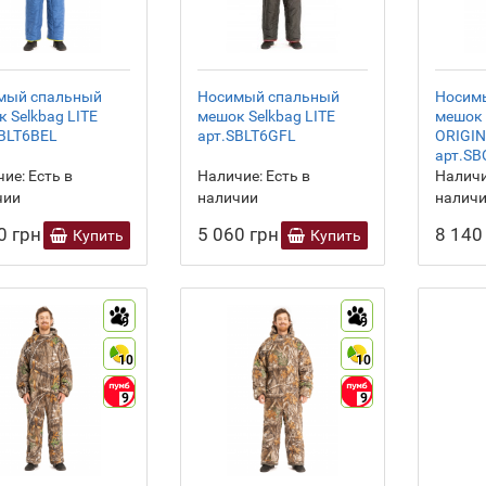
мый спальный
Носимый спальный
Носим
 Selkbag LITE
мешок Selkbag LITE
мешок 
BLT6BEL
арт.SBLT6GFL
ORIGI
арт.S
ие:
Есть в
Наличие:
Есть в
Наличи
чии
наличии
налич
0 грн
5 060 грн
8 140
Купить
Купить
9
9
10
10
9
9