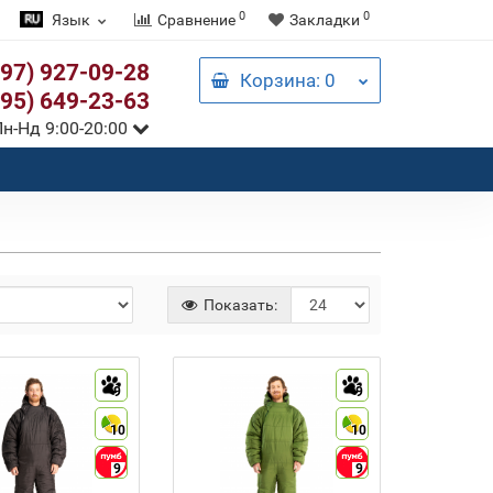
0
0
Язык
Сравнение
Закладки
097) 927-09-28
Корзина
: 0
095) 649-23-63
н-Нд 9:00-20:00
Показать:
9
9
10
10
9
9