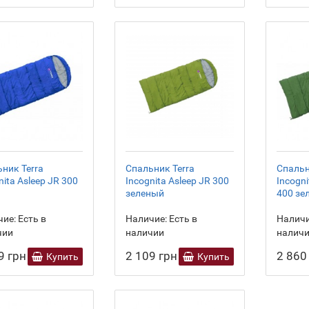
ник Terra
Спальник Terra
Спальн
nita Asleep JR 300
Incognita Asleep JR 300
Incogni
зеленый
400 зе
ие:
Есть в
Наличие:
Есть в
Наличи
чии
наличии
налич
9 грн
2 109 грн
2 860
Купить
Купить