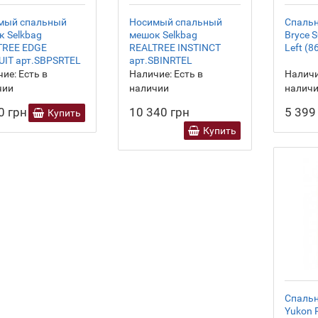
мый спальный
Носимый спальный
Спальн
 Selkbag
мешок Selkbag
Bryce 
TREE EDGE
REALTREE INSTINCT
Left (
UIT арт.SBPSRTEL
арт.SBINRTEL
ие:
Есть в
Наличие:
Есть в
Наличи
чии
наличии
налич
0 грн
10 340 грн
5 399
Купить
Купить
Спальн
Yukon 