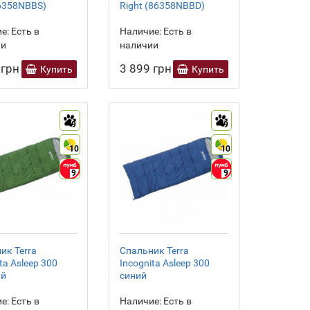
86358NBBS)
Right (86358NBBD)
е:
Есть в
Наличие:
Есть в
ии
наличии
 грн
3 899 грн
Купить
Купить
9
9
10
10
9
9
ик Terra
Спальник Terra
ta Asleep 300
Incognita Asleep 300
ый
синий
е:
Есть в
Наличие:
Есть в