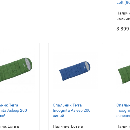
Left (
Наличи
налич
3 899
ник Terra
Спальник Terra
Спальн
nita Asleep 200
Incognita Asleep 200
Incogni
ный
синий
зелен
ие:
Есть в
Наличие:
Есть в
Наличи