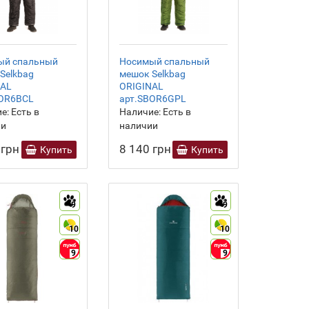
ый спальный
Носимый спальный
Selkbag
мешок Selkbag
NAL
ORIGINAL
BOR6BCL
арт.SBOR6GPL
е:
Есть в
Наличие:
Есть в
ии
наличии
 грн
8 140 грн
Купить
Купить
9
9
10
10
9
9