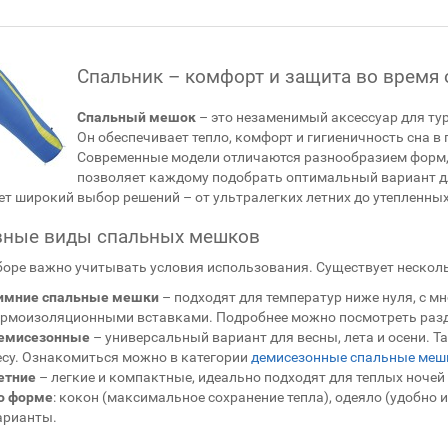
Спальник – комфорт и защита во время 
Спальный мешок
– это незаменимый аксессуар для тур
Он обеспечивает тепло, комфорт и гигиеничность сна в 
Современные модели отличаются разнообразием форм,
позволяет каждому подобрать оптимальный вариант дл
т широкий выбор решений – от ультралегких летних до утепленных
вные виды спальных мешков
оре важно учитывать условия использования. Существует несколь
имние спальные мешки
– подходят для температур ниже нуля, с 
ермоизоляционными вставками. Подробнее можно посмотреть раз
емисезонные
– универсальный вариант для весны, лета и осени. Т
есу. Ознакомиться можно в категории
демисезонные спальные меш
етние
– легкие и компактные, идеально подходят для теплых ночей 
о форме
: кокон (максимальное сохранение тепла), одеяло (удобно
арианты.