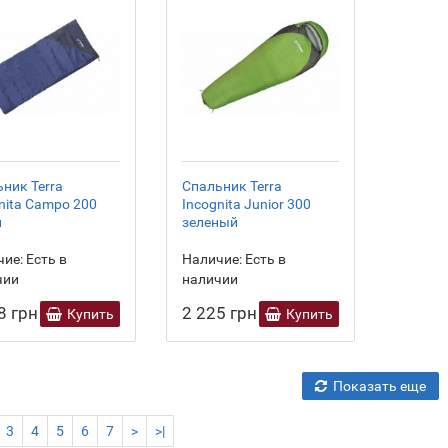
ник Terra
Спальник Terra
nita Campo 200
Incognita Junior 300
й
зеленый
ие:
Есть в
Наличие:
Есть в
чии
наличии
8 грн
2 225 грн
Купить
Купить
Показать еще
3
4
5
6
7
>
>|