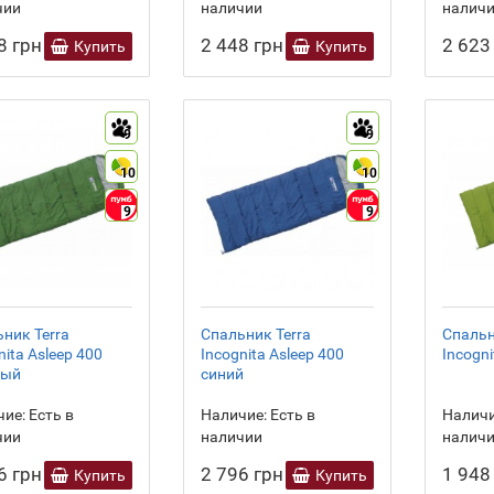
чии
наличии
налич
8 грн
2 448 грн
2 623
Купить
Купить
9
9
10
10
9
9
ник Terra
Спальник Terra
Спальн
nita Asleep 400
Incognita Asleep 400
Incogni
ный
синий
ие:
Есть в
Наличие:
Есть в
Наличи
чии
наличии
налич
6 грн
2 796 грн
1 948
Купить
Купить