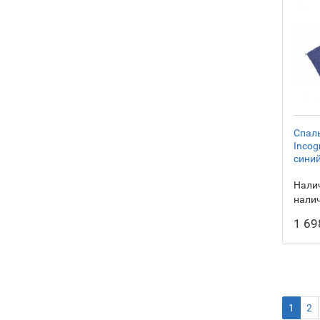
Спаль
Incog
сини
Налич
нали
1 69
1
2