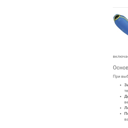
включае
Осно
При выб
З
т
Д
в
Л
П
в