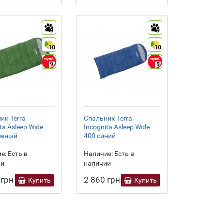
9
9
10
10
9
9
ик Terra
Спальник Terra
ta Asleep Wide
Incognita Asleep Wide
леный
400 синий
е:
Есть в
Наличие:
Есть в
ии
наличии
 грн
2 860 грн
Купить
Купить