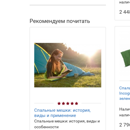
нали
2 44
Рекомендуем почитать
Спаль
Incog
зеле
Налич
Спальные мешки: история,
нали
виды и применение
Спальные мешки: история, виды и
2 79
особенности