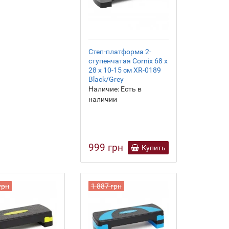
Степ-платформа 2-
ступенчатая Cornix 68 х
28 х 10-15 см XR-0189
Black/Grey
Наличие:
Есть в
наличии
999 грн
Купить
грн
1 887 грн