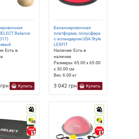
сировочная
Балансировочная
SELECT Balance
платформа, полусфера
(017)
с эспандером USA Style
невый
LEXFIT
е:
Есть в
Наличие:
Есть в
ии
наличии
Размеры:
65.00 х 65.00
х 30.00 см
Вес:
6.00
кг
 грн
3 042 грн
Купить
Купить
9
8
10
8
9
8