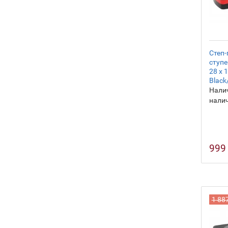
Степ-
ступе
28 х 
Black
Налич
нали
999
1 88