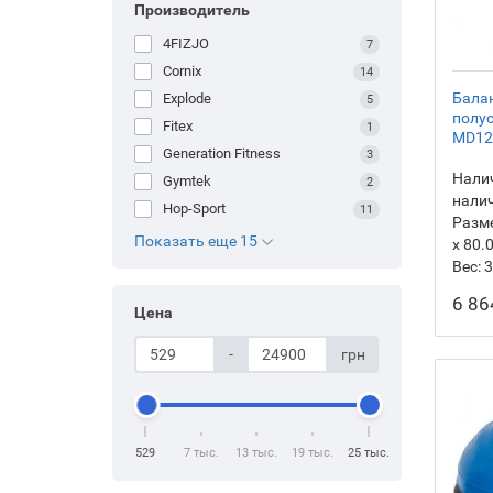
Производитель
4FIZJO
7
Cornix
14
Балан
Explode
5
полус
Fitex
1
MD12
Generation Fitness
3
Налич
Gymtek
2
нали
Hop-Sport
11
Разм
Показать еще 15
х 80.
Вес:
3
6 86
Цена
-
грн
529
7 тыс.
13 тыс.
19 тыс.
25 тыс.