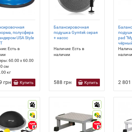
нсировочная
Балансировочная
Балан
форма, полусфера
подушка Gymtek серая
подуш
андером USA Style
+ насос
pad "My
T
чёрны
ие:
Есть в
Наличие:
Есть в
Наличи
чии
наличии
налич
еры:
60.00 х 60.00
00 см
.00
кг
9 грн
588 грн
2 801
Купить
Купить
8
9
8
10
8
9