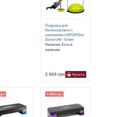
Подушка для
балансировки с
усилением inSPORTline
Dome UNI - Green
Наличие:
Есть в
наличии
2 969 грн
Купить
грн
1 499 грн