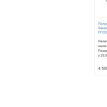
Полус
Gener
FF22C
Налич
нали
Разм
х 25.
4 50