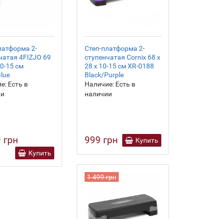
латформа 2-
Степ-платформа 2-
чатая 4FIZJO 69
ступенчатая Cornix 68 х
10-15 см
28 х 10-15 см XR-0188
Blue
Black/Purple
е:
Есть в
Наличие:
Есть в
ии
наличии
 грн
999 грн
Купить
Купить
1 499 грн