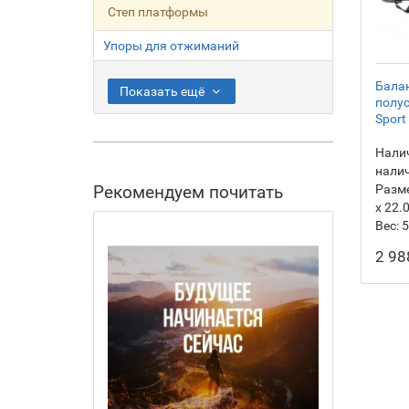
Степ платформы
Упоры для отжиманий
Бала
Показать ещё
полус
Sport
Налич
нали
Рекомендуем почитать
Разм
х 22.
Вес:
5
2 98