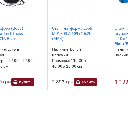
фера (Bosu)
Степ платформа Ecofit
Степ-п
ation Fitness
MD1703 A 109х40х20
ступен
1A Black
(MAX)
х 28 х 
Black/
ие:
Есть в
Наличие:
Есть в
Наличи
чии
наличии
налич
еры:
62.00 х 62.00
Размеры:
110.00 х
00 см
40.00 х 20.00 см
1 199
0 грн
2 893 грн
Купить
Купить