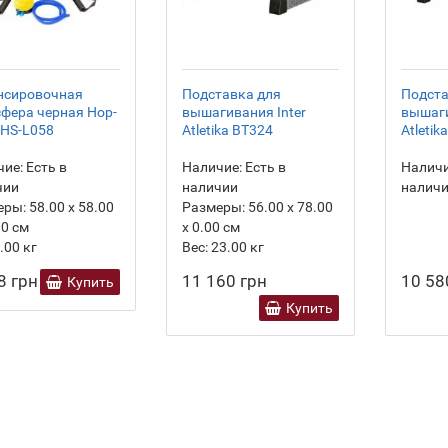
нсировочная
Подставка для
Подста
фера черная Hop-
вышагивания Inter
вышаги
 HS-L058
Atletika BT324
Atletik
ие:
Есть в
Наличие:
Есть в
Наличи
чии
наличии
налич
еры:
58.00 х 58.00
Размеры:
56.00 х 78.00
00 см
х 0.00 см
.00
кг
Вес:
23.00
кг
8 грн
11 160 грн
10 58
Купить
Купить