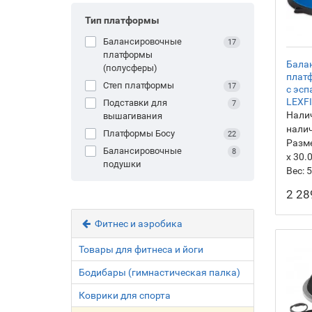
Тип платформы
Балансировочные
17
платформы
Бала
(полусферы)
плат
Степ платформы
17
с эсп
LEXFI
Подставки для
7
Налич
вышагивания
нали
Платформы Босу
22
Разм
Балансировочные
8
х 30.
подушки
Вес:
5
2 28
Фитнес и аэробика
Товары для фитнеса и йоги
Бодибары (гимнастическая палка)
Коврики для спорта