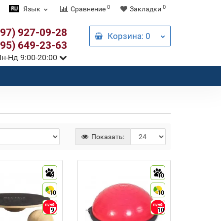
0
0
Язык
Сравнение
Закладки
097) 927-09-28
Корзина
: 0
095) 649-23-63
н-Нд 9:00-20:00
Показать:
9
10
10
10
9
10