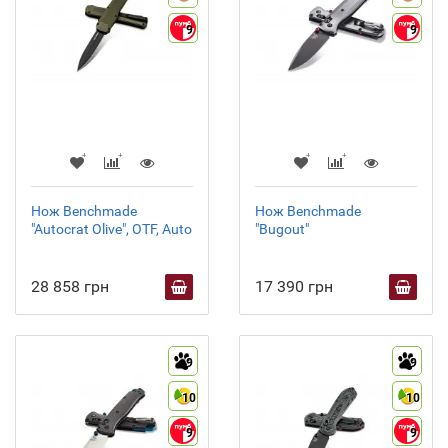
9
9
Нож Benchmade
Нож Benchmade
"Autocrat Olive", OTF, Auto
"Bugout"
28 858 грн
17 390 грн
9
9
10
10
9
9