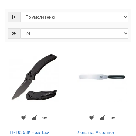
TF-1036BK Нож Tac-
Лопатка Victorinox