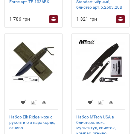
Force арт.TF-1036BK
Standart, чёрный,
блистер арт.5.2603.20B
1 786 грн
1 321 грн
Набор Elk Ridge: нож с
Набор MTech USA в
рукоятью в паракорде,
блистере: нож,
огниво
мультитул, свисток,
компас, огниво