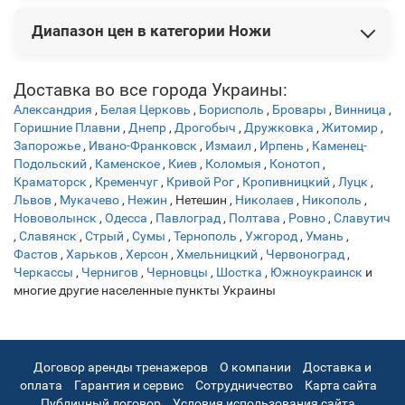
В этой категории представлены следующие новинки:
Диапазон цен в категории Ножи
Нож Buck "Kalinga®" 2021 Limited
19 740 грн
Нож Boker "Kalashnikov Bayonet Damast"
21 384 грн
Нож Buck"WBC Prickly Pear Cactus with Bloody Jasper"
Цены на товары варьируются от 649 грн до 48 006 грн.
21
Доставка во все города Украины:
150 грн
Александрия
,
Белая Церковь
,
Борисполь
,
Бровары
,
Винница
,
Нож Fallkniven ТК5 "Tre Kronor de Luxe hunter" 3G
22 680
Горишние Плавни
,
Днепр
,
Дрогобыч
,
Дружковка
,
Житомир
,
грн
Запорожье
,
Ивано-Франковск
,
Измаил
,
Ирпень
,
Каменец-
Нож Boker "Tiger-Damast"
23 112 грн
Подольский
,
Каменское
,
Киев
,
Коломыя
,
Конотоп
,
Краматорск
,
Кременчуг
,
Кривой Рог
,
Кропивницкий
,
Луцк
,
Львов
,
Мукачево
,
Нежин
,
Нетешин
,
Николаев
,
Никополь
,
Нововолынск
,
Одесса
,
Павлоград
,
Полтава
,
Ровно
,
Славутич
,
Славянск
,
Стрый
,
Сумы
,
Тернополь
,
Ужгород
,
Умань
,
Фастов
,
Харьков
,
Херсон
,
Хмельницкий
,
Червоноград
,
Черкассы
,
Чернигов
,
Черновцы
,
Шостка
,
Южноукраинск
и
многие другие населенные пункты Украины
Договор аренды тренажеров
О компании
Доставка и
оплата
Гарантия и сервис
Сотрудничество
Карта сайта
Публичный договор
Условия использования сайта