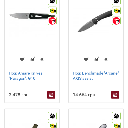
9
9
10
10
9
9
Нож Amare Knives
Нож Benchmade "Arcane"
"Paragon", G10
AXIS assist
3 478 грн
14 664 грн
9
9
10
10