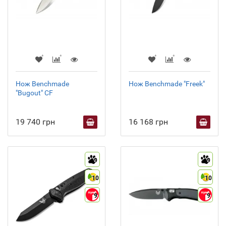
Нож Benchmade
Нож Benchmade "Freek"
"Bugout" CF
19 740 грн
16 168 грн
9
9
10
10
9
9