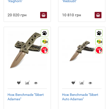
"Raghorn"
"Redoubt"
20 020 грн
10 810 грн
9
9
10
10
9
9
Нож Benchmade "Sibert
Нож Benchmade "Sibert
Adamas"
Auto Adamas"