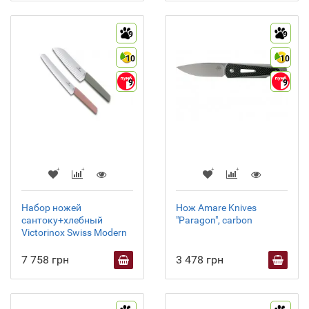
9
9
10
10
9
9
Набор ножей
Нож Amare Knives
сантоку+хлебный
"Paragon", carbon
Victorinox Swiss Modern
7 758 грн
3 478 грн