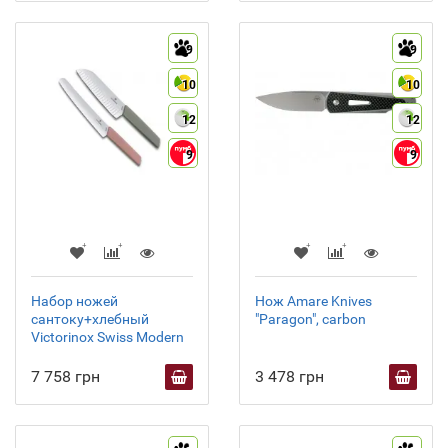
9
9
10
10
12
12
9
9
Набор ножей
Нож Amare Knives
сантоку+хлебный
"Paragon", carbon
Victorinox Swiss Modern
7 758 грн
3 478 грн