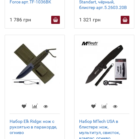
Force арт.TF-1036BK
Standart, чёрный,
блистер арт.5.2603.20B
1 786 грн
1 321 грн
Набор Elk Ridge: нож с
Набор MTech USA в
рукоятью в паракорде,
блистере: нож,
огниво
мультитул, свисток,
компас, огниво