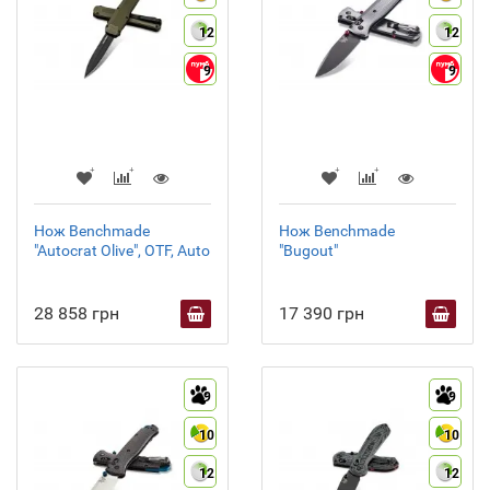
12
12
9
9
Нож Benchmade
Нож Benchmade
"Autocrat Olive", OTF, Auto
"Bugout"
28 858 грн
17 390 грн
9
9
10
10
12
12