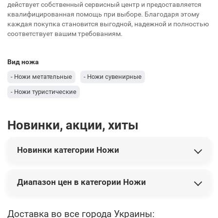
действует собственный сервисный центр и предоставляется
квалифицированная помощь при выборе. Благодаря этому
каждая покупка становится выгодной, надежной и полностью
соответствует вашим требованиям.
Вид ножа
- Ножи метательные
- Ножи сувенирные
- Ножи туристические
Новинки, акции, хиты
Новинки категории Ножи
В этой категории представлены следующие новинки:
Диапазон цен в категории Ножи
Нож Buck "Kalinga®" 2021 Limited
19 740 грн
Нож Boker "Kalashnikov Bayonet Damast"
21 384 грн
Нож Buck"WBC Prickly Pear Cactus with Bloody Jasper"
Цены на товары варьируются от 649 грн до 48 006 грн.
21
Доставка во все города Украины: