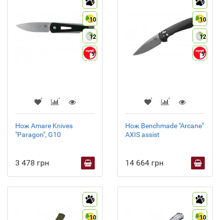
9
9
10
10
12
12
9
9
Нож Amare Knives
Нож Benchmade "Arcane"
"Paragon", G10
AXIS assist
3 478 грн
14 664 грн
9
9
10
10