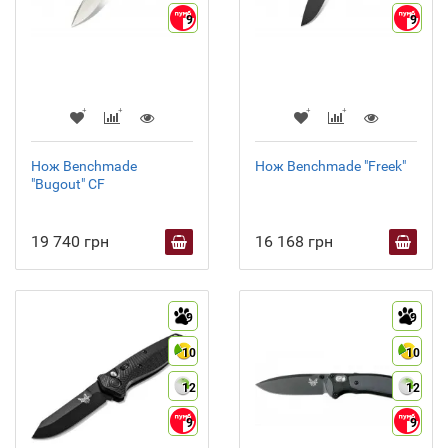
9
9
Нож Benchmade
Нож Benchmade "Freek"
"Bugout" CF
19 740 грн
16 168 грн
9
9
10
10
12
12
9
9