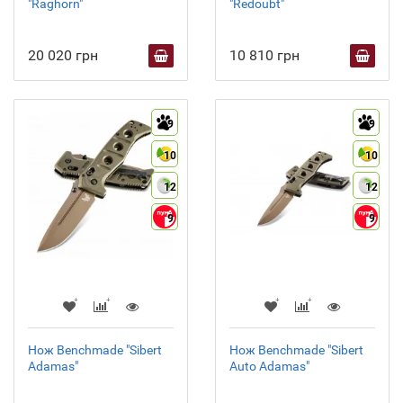
"Raghorn"
"Redoubt"
20 020 грн
10 810 грн
9
9
10
10
12
12
9
9
Нож Benchmade "Sibert
Нож Benchmade "Sibert
Adamas"
Auto Adamas"