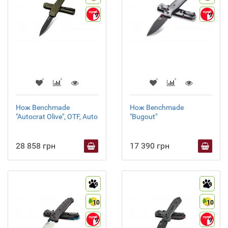
9
9
Нож Benchmade
Нож Benchmade
"Autocrat Olive", OTF, Auto
"Bugout"
28 858 грн
17 390 грн
9
9
10
10
9
9