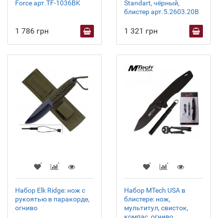
Force арт.TF-1036BK
Standart, чёрный,
блистер арт.5.2603.20B
1 786 грн
1 321 грн
Набор Elk Ridge: нож с
Набор MTech USA в
рукоятью в паракорде,
блистере: нож,
огниво
мультитул, свисток,
компас, огниво