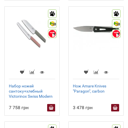
9
9
10
10
9
9
Набор ножей
Нож Amare Knives
сантоку+хлебный
"Paragon", carbon
Victorinox Swiss Modern
7 758 грн
3 478 грн