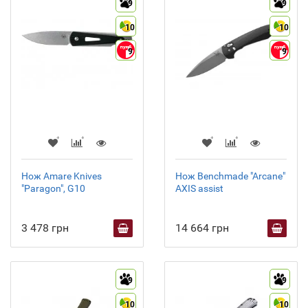
9
9
10
10
9
9
Нож Amare Knives
Нож Benchmade "Arcane"
"Paragon", G10
AXIS assist
3 478 грн
14 664 грн
9
9
10
10