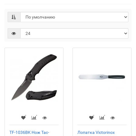
TF-1036BK Нож Tac-
Лопатка Victorinox