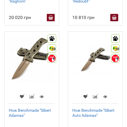
"Raghorn"
"Redoubt"
20 020 грн
10 810 грн
9
9
10
10
9
9
Нож Benchmade "Sibert
Нож Benchmade "Sibert
Adamas"
Auto Adamas"