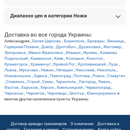
В этой категории представлены следующие новинки:
Диапазон цен в категории Ножи
Нож Buck "Kalinga®" 2021 Limited
19 740 грн
Нож Boker "Kalashnikov Bayonet Damast"
21 384 грн
Нож Buck"WBC Prickly Pear Cactus with Bloody Jasper"
Цены на товары варьируются от 649 грн до 48 006 грн.
21
Доставка во все города Украины:
150 грн
Александрия
,
Белая Церковь
,
Борисполь
,
Бровары
,
Винница
,
Нож Fallkniven ТК5 "Tre Kronor de Luxe hunter" 3G
22 680
Горишние Плавни
,
Днепр
,
Дрогобыч
,
Дружковка
,
Житомир
,
грн
Запорожье
,
Ивано-Франковск
,
Измаил
,
Ирпень
,
Каменец-
Нож Boker "Tiger-Damast"
23 112 грн
Подольский
,
Каменское
,
Киев
,
Коломыя
,
Конотоп
,
Краматорск
,
Кременчуг
,
Кривой Рог
,
Кропивницкий
,
Луцк
,
Львов
,
Мукачево
,
Нежин
,
Нетешин
,
Николаев
,
Никополь
,
Нововолынск
,
Одесса
,
Павлоград
,
Полтава
,
Ровно
,
Славутич
,
Славянск
,
Стрый
,
Сумы
,
Тернополь
,
Ужгород
,
Умань
,
Фастов
,
Харьков
,
Херсон
,
Хмельницкий
,
Червоноград
,
Черкассы
,
Чернигов
,
Черновцы
,
Шостка
,
Южноукраинск
и
многие другие населенные пункты Украины
Договор аренды тренажеров
О компании
Доставка и
оплата
Гарантия и сервис
Сотрудничество
Карта сайта