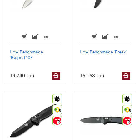
Нож Benchmade
Нож Benchmade "Freek"
"Bugout" CF
19 740 грн
16 168 грн
9
9
10
10
9
9