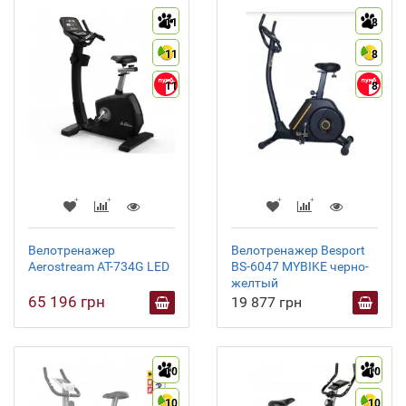
11
8
11
8
11
8
Велотренажер
Велотренажер Besport
Aerostream AT-734G LED
BS-6047 MYBIKE черно-
желтый
65 196 грн
19 877 грн
10
10
10
10