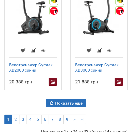
8
8
8
8
Велотренажер Gymtek
Велотренажер Gymtek
XB2000 синий
XB3000 синий
20 388 грн
21 888 грн
Показать еще
1
2
3
4
5
6
7
8
9
>
>|
Показано с 1 по 24 из 325 (всего 14 страниц)