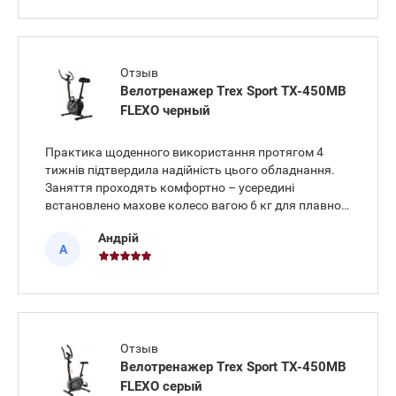
Отзыв
Велотренажер Trex Sport TX-450MB
FLEXO черный
Практика щоденного використання протягом 4
тижнів підтвердила надійність цього обладнання.
Заняття проходять комфортно – усередині
встановлено махове колесо вагою 6 кг для плавної
роботи без ривків, завдяки чому суглоби ніг не
Андрій
відчувають занадто сильного напруження.
А
Велотренажер Trex Sport TX-450MB
Отзыв
Велотренажер Trex Sport TX-450MB
FLEXO серый