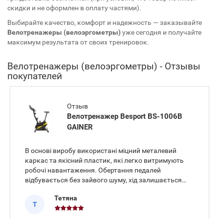
скидки и не оформлен в оплату частями).
Выбирайте качество, комфорт и надежность — заказывайте
Велотренажеры (велоэргометры)
уже сегодня и получайте
максимум результата от своих тренировок.
Велотренажеры (велоэргометры) - Отзывы
покупателей
Отзыв
Велотренажер Besport BS-1006B
GAINER
В основі виробу використані міцний металевий
каркас та якісний пластик, які легко витримують
робочі навантаження. Обертання педалей
відбувається без зайвого шуму, хід залишається
рівним протягом усієї дистанції. Сидіння виставлено
Тетяна
зручно, тому напруження в спині під час тривалої
Т
їзди відсутнє. Велот