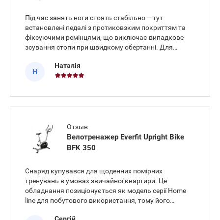
Під час занять ноги стоять стабільно – тут
встановлені педалі з протиковзким покриттям та
фіксуючими ремінцями, що виключає випадкове
зсування стопи при швидкому обертанні. Для
стеження за станом організму в процесі
Наталія
навантаження використовую сенсори вимірювання
Н
пульсу на кермі, які відразу виводять
Отзыв
Велотренажер Everfit Upright Bike
BFK 350
Снаряд купувався для щоденних помірних
тренувань в умовах звичайної квартири. Це
обладнання позиціонується як модель серії Home
line для побутового використання, тому його
габарити та функціонал повністю орієнтовані на
Сергій