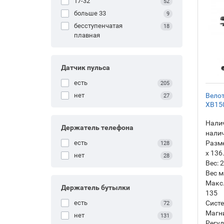
17-32
52
больше 33
9
бесступенчатая
18
плавная
Датчик пульса
есть
205
Вело
нет
27
XB15
Налич
Держатель телефона
нали
Разм
есть
128
х 136
нет
28
Вес:
2
Вес м
Макс.
Держатель бутылки
135
Систе
есть
72
Магн
нет
131
Регул