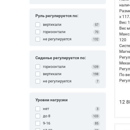
нали
Разм
Руль регулируется по:
х 117
Вес:
1
вертикали
57
Вес м
горизонтали
70
Макс.
не регулируется
120
132
Систе
Магн
Регул
Сиденье регулируется по:
Механ
горизонтали
109
Регул
вертикали
По ве
198
Регул
не регулируется
7
Уровни нагрузки
12 8
нет
3
до 8
103
9-16
85