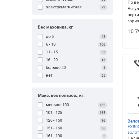
По ве
электромагнитная
79
Регул
верти
гори
Вес маховика, кг
10 7
до 5
48
6 - 10
106
11 - 15
33
16 - 20
13
больше 20
1
нет
35
Макс. вес пользов., кг.
меньше 100
182
101 - 125
165
126 - 150
Вело
96
FX800
151 - 160
36
золо
161 - 190
2
Налич