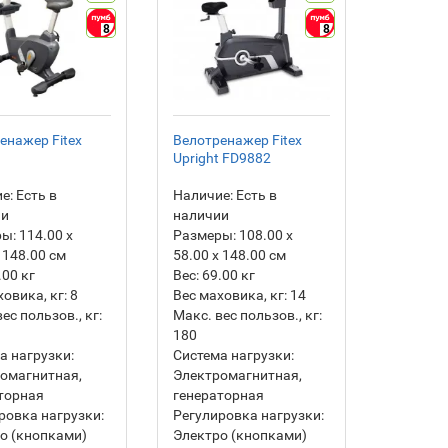
8
8
енажер Fitex
Велотренажер Fitex
Upright FD9882
е:
Есть в
Наличие:
Есть в
ии
наличии
ры:
114.00 х
Размеры:
108.00 х
 148.00 см
58.00 х 148.00 см
.00
кг
Вес:
69.00
кг
ховика, кг:
8
Вес маховика, кг:
14
ес пользов., кг:
Макс. вес пользов., кг:
180
а нагрузки:
Система нагрузки:
омагнитная,
Электромагнитная,
торная
генераторная
ровка нагрузки:
Регулировка нагрузки:
о (кнопками)
Электро (кнопками)