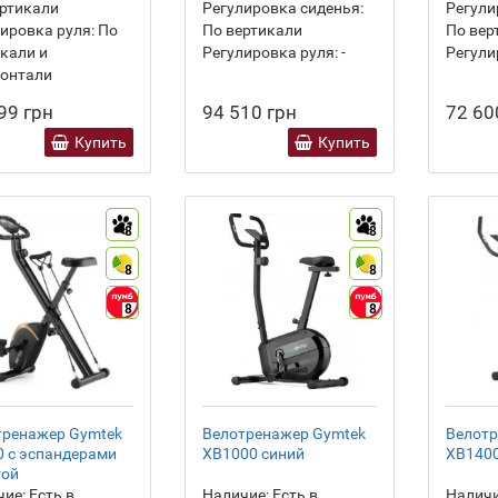
ртикали
Регулировка сиденья:
Регули
ировка руля:
По
По вертикали
По вер
кали и
Регулировка руля:
-
Регули
зонтали
99 грн
94 510 грн
72 60
Купить
Купить
8
8
8
8
8
8
тренажер Gymtek
Велотренажер Gymtek
Велотр
 с эспандерами
XB1000 синий
XB1400
той
ие:
Есть в
Наличие:
Есть в
Наличи