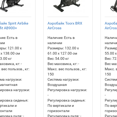
айк Spirit Airbike
Аэробайк Toorx BRX
Аэроба
fit AB900+
AirCross
AirCros
ие:
Есть в
Наличие:
Есть в
Наличи
чии
наличии
налич
еры:
121.00 х
Размеры:
132.00 х
Разме
 х 138.00 см
61.00 х 127.00 см
55.00 х
3.00
кг
Вес:
54.00
кг
Вес:
72
аховика, кг:
-
Вес маховика, кг:
-
Вес ма
 вес пользов., кг:
Макс. вес пользов., кг:
Макс. в
150
150
ма нагрузки:
Система нагрузки:
Систем
магнитная
Воздушная
Возду
ировка нагрузки:
Регулировка нагрузки:
Регули
-
-
ировка сиденья:
Регулировка сиденья:
Регули
ртикали и
По вертикали и
По вер
зонтали
горизонтали
горизо
ировка руля:
-
Регулировка руля:
-
Регули