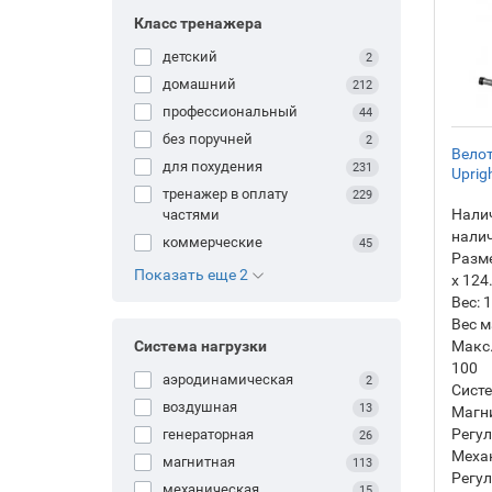
Класс тренажера
детский
2
домашний
212
профессиональный
44
без поручней
2
Велот
для похудения
231
Uprig
тренажер в оплату
229
Налич
частями
нали
коммерческие
45
Разм
Показать еще 2
х 124
Вес:
1
Вес м
Система нагрузки
Макс.
100
аэродинамическая
2
Систе
воздушная
13
Магн
Регул
генераторная
26
Механ
магнитная
113
Регул
механическая
15