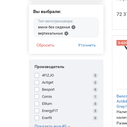
электромагнитные
- Велотренажеры магнитные
Вы выбрали:
72 3
- Велотренажеры
Тип велотренажера:
профессиональные
мини без сиденья
- Велотренажеры для дома
вертикальные
9 69
Сбросить
Уточнить
Производитель
4FIZJO
5
Actiget
2
Besport
9
Велот
Cornix
1
Actib
Elitum
5
Grey/
EnergyFIT
3
Налич
нали
Everfit
6
Разм
Показать еще 40