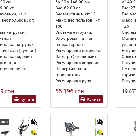
.00 см
56.00 х 148.00 см
х 140.
9.00
кг
Вес:
62.00
кг
Вес:
27
аховика, кг:
4
Вес маховика, кг:
10
Вес ма
 вес пользов., кг:
Макс. вес пользов., кг:
Макс. в
180
125
ма нагрузки:
Система нагрузки:
Систем
итная
Электромагнитная,
Магнит
ировка нагрузки:
генераторная
управ
ическая (ручная)
Регулировка нагрузки:
Регули
ировка сиденья:
Электро (кнопками)
Электр
ртикали
Регулировка сиденья:
Регули
ировка руля:
-
По вертикали и
По вер
горизонтали
горизо
Регулировка руля:
-
Регули
9 грн
65 196 грн
19 87
Купить
Купить
инка
10
8
10
8