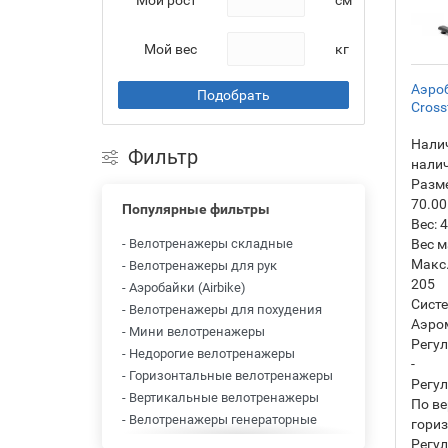
Мой рост
см
Мой вес
кг
Аэроб
Подобрать
Cross
Налич
Фильтр
нали
Разм
70.00
Популярные фильтры
Вес:
4
- Велотренажеры складные
Вес м
Макс.
- Велотренажеры для рук
205
- Аэробайки (Airbike)
Систе
- Велотренажеры для похудения
Аэро
- Мини велотренажеры
Регул
- Недорогие велотренажеры
-
- Горизонтальные велотренажеры
Регул
- Вертикальные велотренажеры
По ве
- Велотренажеры генераторные
гори
- Велотренажеры
Регул