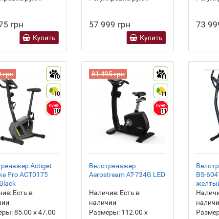
75 грн
57 999 грн
73 99
Купить
Купить
9 грн
81 495 грн
10
11
10
11
10
11
ренажер Actiget
Велотренажер
Велотр
ike Pro ACT0175
Aerostream AT-734G LED
BS-604
Black
желты
ие:
Есть в
Наличие:
Есть в
Наличи
чии
наличии
налич
еры:
85.00 х 47.00
Размеры:
112.00 х
Разме