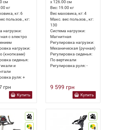
00 см
х 126.00 см
.00
кг
Вес:
19.00
кг
ховика, кг:
6
Вес маховика, кг:
4
ес пользов., кг:
Макс. вес пользов., кг:
130
а нагрузки:
Система нагрузки:
ная с электро
Магнитная
лением
Регулировка нагрузки:
ровка нагрузки:
Механическая (ручная)
о (кнопками)
Регулировка сиденья:
ровка сиденья:
По вертикали
тикали и
Регулировка руля:
-
нтали
ровка руля:
+
9 599 грн
7 грн
Купить
Купить
8
8
8
8