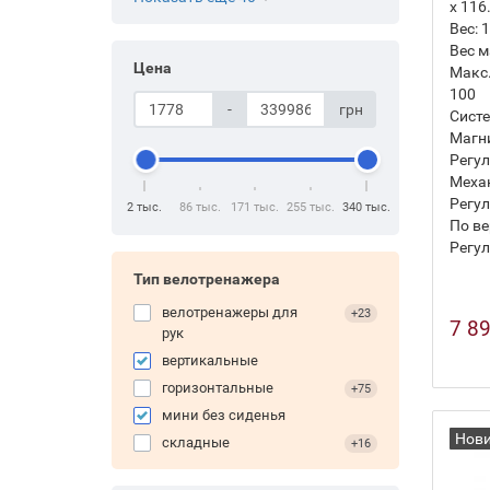
х 116
Вес:
1
Вес м
Цена
Макс.
100
-
грн
Систе
Магн
Регул
Механ
Регул
2 тыс.
86 тыс.
171 тыс.
255 тыс.
340 тыс.
По ве
Регул
Тип велотренажера
велотренажеры для
+23
7 89
рук
вертикальные
горизонтальные
+75
мини без сиденья
Нов
складные
+16