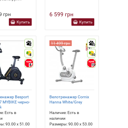
6 599 грн
9 грн
Купить
Купить
11 499 грн
8
10
8
10
8
10
енажер Besport
Велотренажер Cornix
7 MYBIKE черно-
Hanna White/Grey
й
е:
Есть в
Наличие:
Есть в
ии
наличии
ры:
93.00 х 51.00
Размеры:
90.00 х 53.00