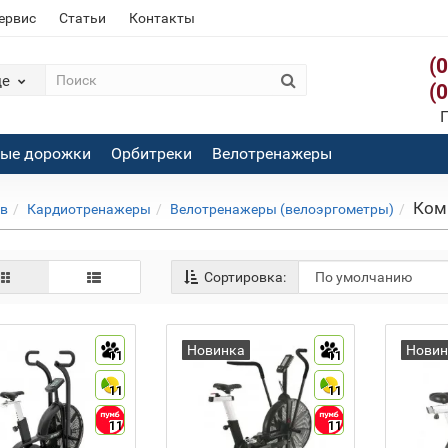
сервис
Статьи
Контакты
(
де
(
П
вые дорожки
Орбитреки
Велотренажеры
Ком
ов
Кардиотренажеры
Велотренажеры (велоэргометры)
Сортировка:
Новинка
Новин
11
11
11
11
11
11