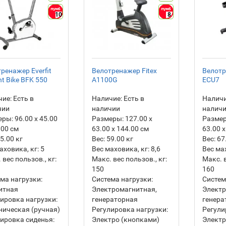
10
8
ренажер Everfit
Велотренажер Fitex
Велотр
ht Bike BFK 550
A1100G
ECU7
ие:
Есть в
Наличие:
Есть в
Наличи
чии
наличии
налич
еры:
96.00 х 45.00
Размеры:
127.00 х
Разме
.00 см
63.00 х 144.00 см
63.00 х
5.00
кг
Вес:
59.00
кг
Вес:
67
аховика, кг:
5
Вес маховика, кг:
8,6
Вес ма
 вес пользов., кг:
Макс. вес пользов., кг:
Макс. в
150
160
ма нагрузки:
Система нагрузки:
Систем
итная
Электромагнитная,
Электр
ировка нагрузки:
генераторная
генера
ическая (ручная)
Регулировка нагрузки:
Регули
ировка сиденья:
Электро (кнопками)
Электр