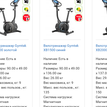
8
8
8
8
8
8
тренажер Gymtek
Велотренажер Gymtek
Велотр
00 золотой
XB1500 синий
XB2000
ие:
Есть в
Наличие:
Есть в
Наличи
чии
наличии
налич
еры:
90.00 х 49.00
Размеры:
90.00 х 49.00
Разме
.00 см
х 136.00 см
х 137.
6.00
кг
Вес:
26.00
кг
Вес:
29
аховика, кг:
9
Вес маховика, кг:
9
Вес ма
 вес пользов., кг:
Макс. вес пользов., кг:
Макс. в
135
150
ма нагрузки:
Система нагрузки:
Систем
итная
Магнитная
Магнит
ировка нагрузки:
Регулировка нагрузки:
управ