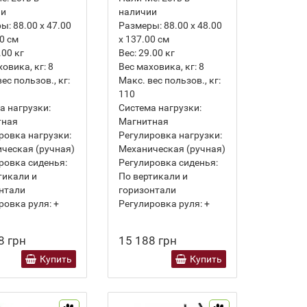
ии
наличии
ры:
88.00 х 47.00
Размеры:
88.00 х 48.00
00 см
х 137.00 см
.00
кг
Вес:
29.00
кг
ховика, кг:
8
Вес маховика, кг:
8
ес пользов., кг:
Макс. вес пользов., кг:
110
а нагрузки:
Система нагрузки:
тная
Магнитная
ровка нагрузки:
Регулировка нагрузки:
ческая (ручная)
Механическая (ручная)
ровка сиденья:
Регулировка сиденья:
тикали и
По вертикали и
нтали
горизонтали
ровка руля:
+
Регулировка руля:
+
8 грн
15 188 грн
Купить
Купить