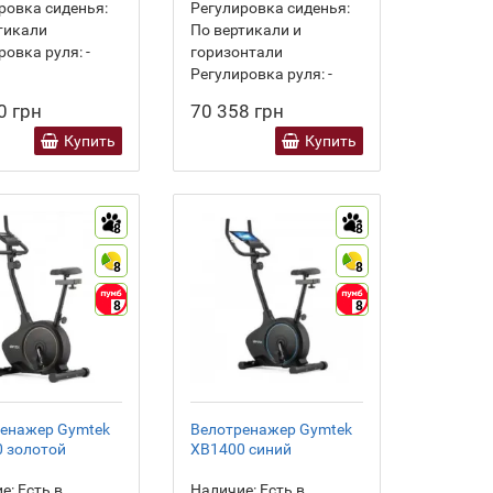
ровка сиденья:
Регулировка сиденья:
тикали
По вертикали и
ровка руля:
-
горизонтали
Регулировка руля:
-
0 грн
70 358 грн
Купить
Купить
8
8
8
8
8
8
енажер Gymtek
Велотренажер Gymtek
 золотой
XB1400 синий
е:
Есть в
Наличие:
Есть в