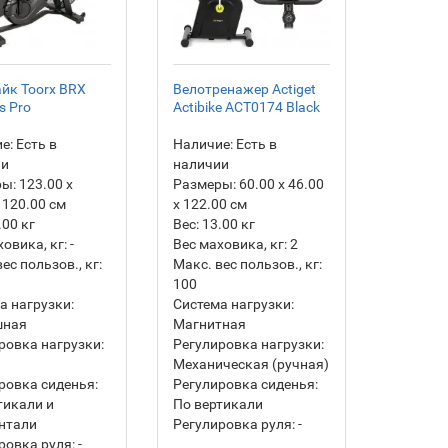
йк Toorx BRX
Велотренажер Actiget
s Pro
Actibike ACT0174 Black
е:
Есть в
Наличие:
Есть в
ии
наличии
ры:
123.00 х
Размеры:
60.00 х 46.00
 120.00 см
х 122.00 см
.00
кг
Вес:
13.00
кг
ховика, кг:
-
Вес маховика, кг:
2
ес пользов., кг:
Макс. вес пользов., кг:
100
а нагрузки:
Система нагрузки:
шная
Магнитная
ровка нагрузки:
Регулировка нагрузки:
Механическая (ручная)
ровка сиденья:
Регулировка сиденья:
тикали и
По вертикали
нтали
Регулировка руля:
-
ровка руля:
-