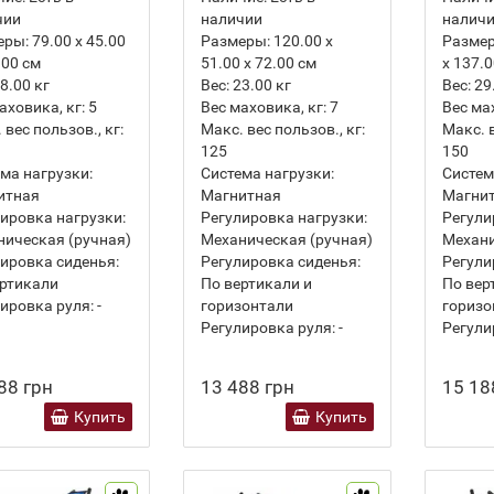
чии
наличии
налич
еры:
79.00 х 45.00
Размеры:
120.00 х
Разме
.00 см
51.00 х 72.00 см
х 137.
8.00
кг
Вес:
23.00
кг
Вес:
29
аховика, кг:
5
Вес маховика, кг:
7
Вес ма
 вес пользов., кг:
Макс. вес пользов., кг:
Макс. в
125
150
ма нагрузки:
Система нагрузки:
Систем
итная
Магнитная
Магни
ировка нагрузки:
Регулировка нагрузки:
Регули
ическая (ручная)
Механическая (ручная)
Механи
ировка сиденья:
Регулировка сиденья:
Регули
ртикали
По вертикали и
По вер
ировка руля:
-
горизонтали
горизо
Регулировка руля:
-
Регули
88 грн
13 488 грн
15 18
Купить
Купить