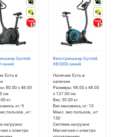
8
8
8
8
8
8
енажер Gymtek
Велотренажер Gymtek
 синий
XB3000 синий
е:
Есть в
Наличие:
Есть в
ии
наличии
ры:
80.00 х 48.00
Размеры:
98.00 х 48.00
00 см
х 137.00 см
.00
кг
Вес:
30.00
кг
ховика, кг:
9
Вес маховика, кг:
10
ес пользов., кг:
Макс. вес пользов., кг:
150
а нагрузки:
Система нагрузки:
ная с электро
Магнитная с электро
лением
управлением