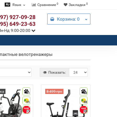
0
0
Язык
Сравнение
Закладки
097) 927-09-28
Корзина
: 0
095) 649-23-63
н-Нд 9:00-20:00
пактные велотренажеры
Показать:
ка
8 499 грн
11
10
11
10
11
10