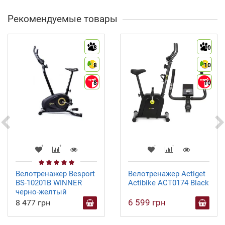
Рекомендуемые товары
8
10
8
10
8
10
Велотренажер Besport
Велотренажер Actiget
BS-10201B WINNER
Actibike ACT0174 Black
черно-желтый
6 599 грн
8 477 грн