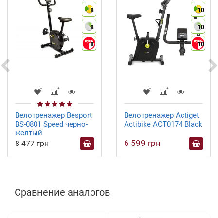
8
10
8
10
8
10
Велотренажер Besport
Велотренажер Actiget
BS-0801 Speed черно-
Actibike ACT0174 Black
желтый
6 599 грн
8 477 грн
Сравнение аналогов