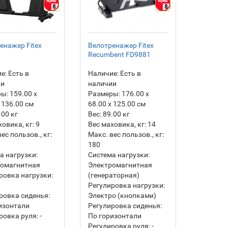
8
8
енажер Fitex
Велотренажер Fitex
Recumbent FD9881
е:
Есть в
Наличие:
Есть в
ии
наличии
ры:
159.00 х
Размеры:
176.00 х
 136.00 см
68.00 х 125.00 см
.00
кг
Вес:
89.00
кг
ховика, кг:
9
Вес маховика, кг:
14
ес пользов., кг:
Макс. вес пользов., кг:
180
а нагрузки:
Система нагрузки:
ромагнитная
Электромагнитная
ровка нагрузки:
(генераторная)
Регулировка нагрузки:
ровка сиденья:
Электро (кнопками)
изонтали
Регулировка сиденья:
ровка руля:
-
По горизонтали
Регулировка руля:
-