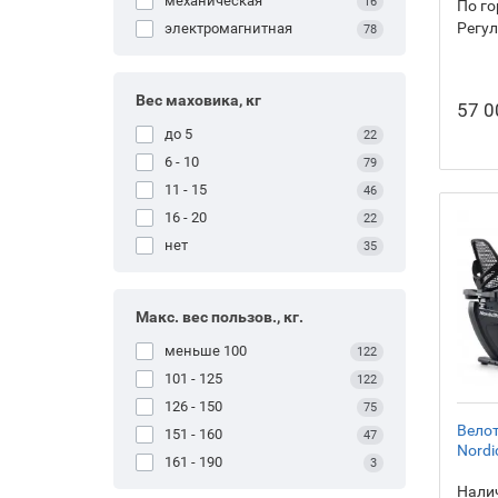
механическая
16
По го
Регул
электромагнитная
78
Вес маховика, кг
57 0
до 5
22
6 - 10
79
11 - 15
46
16 - 20
22
нет
35
Макс. вес пользов., кг.
меньше 100
122
101 - 125
122
126 - 150
75
Вело
151 - 160
47
Nordi
161 - 190
3
Налич