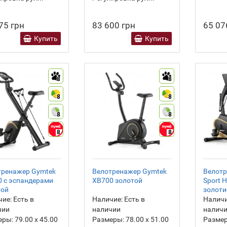
75 грн
83 600 грн
65 07
Купить
Купить
8
8
8
8
8
8
8
8
тренажер Gymtek
Велотренажер Gymtek
Велотр
 с эспандерами
XB700 золотой
Sport H
той
золот
ие:
Есть в
Наличие:
Есть в
Наличи
чии
наличии
налич
еры:
79.00 х 45.00
Размеры:
78.00 х 51.00
Разме