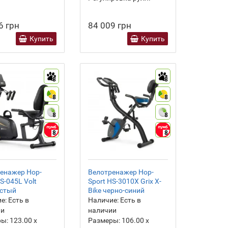
6 грн
84 009 грн
Купить
Купить
8
8
8
8
8
8
8
8
енажер Hop-
Велотренажер Hop-
S-045L Volt
Sport HS-3010X Grix X-
истый
Bike черно-синий
е:
Есть в
Наличие:
Есть в
ии
наличии
ры:
123.00 х
Размеры:
106.00 х