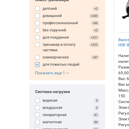
детский
+2
домашний
+283
профессиональный
+86
без поручней
+2
для похудения
+321
Вело
тренажер в оплату
HSF-
+322
частями
Налич
коммерческие
+87
нали
для пожилых людей
Разм
Показать еще 1
65.00
Вес:
6
Вес м
Макс.
Система нагрузки
150
водяная
3
Систе
Элек
воздушная
2
Регул
генераторная
41
Элект
магнитная
84
Регул