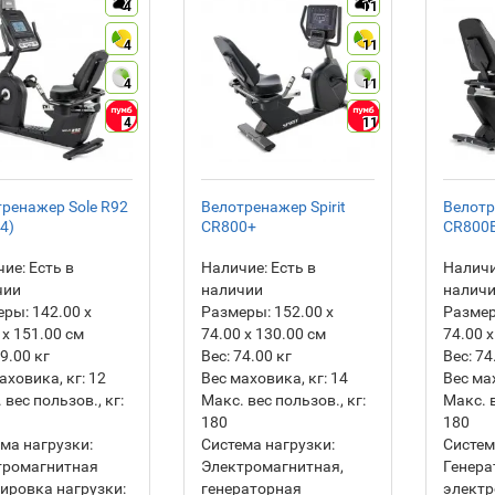
4
11
4
11
4
11
4
11
ренажер Sole R92
Велотренажер Spirit
Велотр
4)
CR800+
CR800
ие:
Есть в
Наличие:
Есть в
Наличи
чии
наличии
налич
еры:
142.00 х
Размеры:
152.00 х
Разме
 х 151.00 см
74.00 х 130.00 см
74.00 х
9.00
кг
Вес:
74.00
кг
Вес:
74
аховика, кг:
12
Вес маховика, кг:
14
Вес ма
 вес пользов., кг:
Макс. вес пользов., кг:
Макс. в
180
180
ма нагрузки:
Система нагрузки:
Систем
тромагнитная
Электромагнитная,
Генера
ировка нагрузки:
генераторная
элект