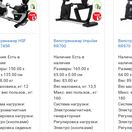
8
12
8
9
тренажер HSF
Велотренажер Impulse
Велотр
8745R
RR700
RR970
ие:
Есть в
Наличие:
Есть в
Наличи
чии
наличии
налич
еры:
150.00 х
Размеры:
165.00 х
Разме
 х 135.00 см
65.00 х 0.00 см
64.00 х
8.00
кг
Вес:
83.00
кг
Вес:
89
аховика, кг:
12
Вес маховика, кг:
13,5
Вес ма
 вес пользов., кг:
Макс. вес пользов., кг:
Макс. в
160
180
ма нагрузки:
Система нагрузки:
Систем
тромагнитная
Электромагнитная,
Элект
ировка нагрузки:
генераторная
Регули
ро (кнопками)
Регулировка нагрузки:
Элект
ировка сиденья:
Электро (кнопками)
Регули