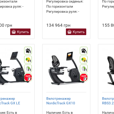
ризонтали
Регулировка сиденья:
По гор
ировка руля:
-
По горизонтали
Регули
Регулировка руля:
-
00 грн
134 964 грн
155 8
Купить
Купить
11
11
11
11
11
11
11
11
тренажер
Велотренажер
Велотр
cTrack GX LE
NordicTrack GX10
RBS3.2
ие:
Есть в
Наличие:
Есть в
Наличи