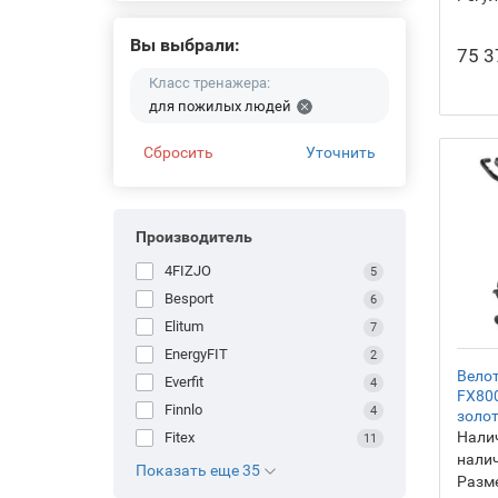
электромагнитные
- Велотренажеры магнитные
Вы выбрали:
75 3
- Велотренажеры
Класс тренажера:
профессиональные
для пожилых людей
- Велотренажеры для дома
Сбросить
Уточнить
Производитель
4FIZJO
5
Besport
6
Elitum
7
EnergyFIT
2
Вело
Everfit
4
FX800
Finnlo
4
золо
Налич
Fitex
11
нали
Показать еще 35
Разм