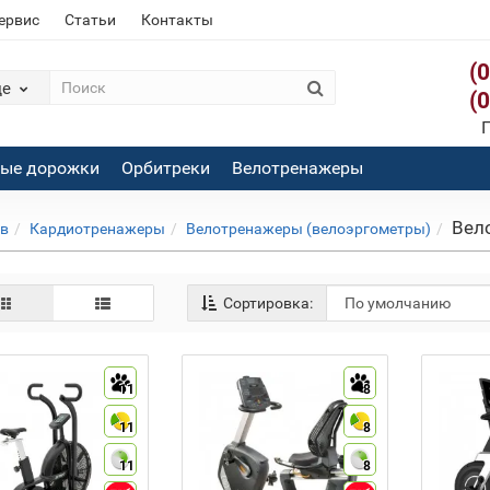
сервис
Статьи
Контакты
(
де
(
П
вые дорожки
Орбитреки
Велотренажеры
Вел
ов
Кардиотренажеры
Велотренажеры (велоэргометры)
Сортировка:
11
8
11
8
11
8