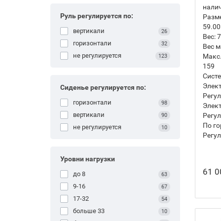
нали
Руль регулируется по:
Разм
59.00
вертикали
26
Вес:
7
горизонтали
32
Вес м
не регулируется
Макс.
123
159
Систе
Элек
Сиденье регулируется по:
Регул
горизонтали
98
Элект
вертикали
Регул
90
По го
не регулируется
10
Регул
Уровни нагрузки
61 0
до 8
63
9-16
67
17-32
54
больше 33
10