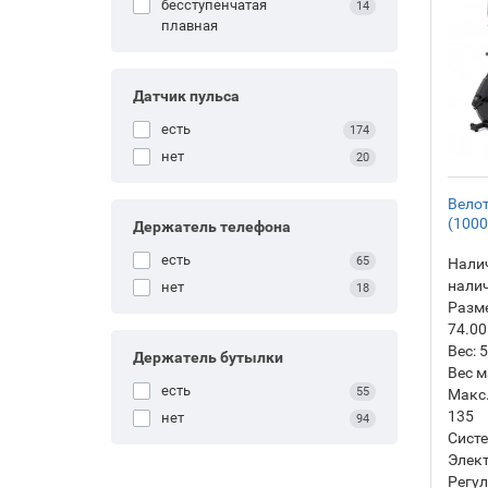
бесступенчатая
14
плавная
Датчик пульса
есть
174
нет
20
Велот
(1000
Держатель телефона
есть
65
Налич
нали
нет
18
Разм
74.00
Вес:
5
Держатель бутылки
Вес м
есть
55
Макс.
135
нет
94
Систе
Элек
Регул