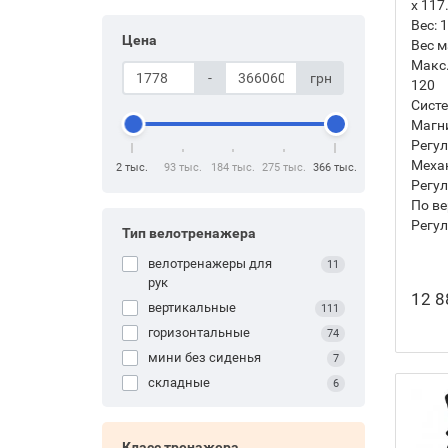
х 117
Вес:
1
Цена
Вес м
Макс.
-
грн
120
Систе
Магн
Регул
Механ
2 тыс.
93 тыс.
184 тыс.
275 тыс.
366 тыс.
Регул
По ве
Регул
Тип велотренажера
велотренажеры для
11
рук
12 8
вертикальные
111
горизонтальные
74
мини без сиденья
7
складные
6
Класс тренажера