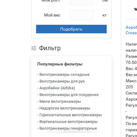
Мой рост
см
Мой вес
кг
Аэроб
Подобрать
Cross
Налич
Фильтр
нали
Разм
70.00
Популярные фильтры
Вес:
4
- Велотренажеры складные
Вес м
Макс.
- Велотренажеры для рук
205
- Аэробайки (Airbike)
Систе
- Велотренажеры для похудения
Аэро
- Мини велотренажеры
Регул
- Недорогие велотренажеры
-
- Горизонтальные велотренажеры
Регул
- Вертикальные велотренажеры
По ве
- Велотренажеры генераторные
гори
- Велотренажеры
Регул