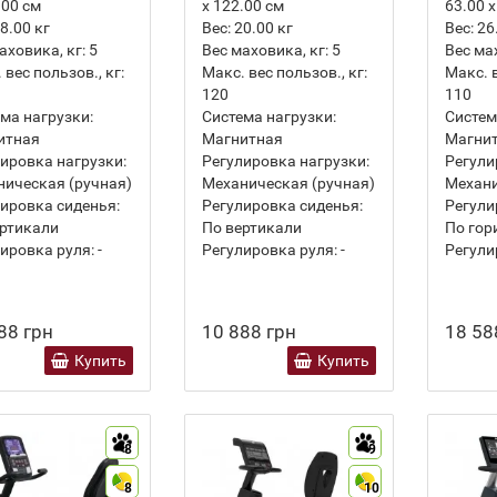
.00 см
х 122.00 см
63.00 х
8.00
кг
Вес:
20.00
кг
Вес:
26
аховика, кг:
5
Вес маховика, кг:
5
Вес ма
 вес пользов., кг:
Макс. вес пользов., кг:
Макс. в
120
110
ма нагрузки:
Система нагрузки:
Систем
итная
Магнитная
Магни
ировка нагрузки:
Регулировка нагрузки:
Регули
ическая (ручная)
Механическая (ручная)
Механи
ировка сиденья:
Регулировка сиденья:
Регули
ртикали
По вертикали
По гор
ировка руля:
-
Регулировка руля:
-
Регули
88 грн
10 888 грн
18 58
Купить
Купить
8
9
8
10