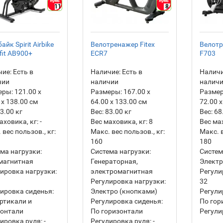
11
8
айк Spirit Airbike
Велотренажер Fitex
Велотр
fit AB900+
ECR7
F703
ие:
Есть в
Наличие:
Есть в
Наличи
чии
наличии
налич
еры:
121.00 х
Размеры:
167.00 х
Разме
 х 138.00 см
64.00 х 133.00 см
72.00 х
3.00
кг
Вес:
83.00
кг
Вес:
68
аховика, кг:
-
Вес маховика, кг:
8
Вес ма
 вес пользов., кг:
Макс. вес пользов., кг:
Макс. в
160
180
ма нагрузки:
Система нагрузки:
Систем
магнитная
Генераторная,
Элект
ировка нагрузки:
электромагнитная
Регули
Регулировка нагрузки:
32
ировка сиденья:
Электро (кнопками)
Регули
ртикали и
Регулировка сиденья:
По гор
зонтали
По горизонтали
Регули
ировка руля:
-
Регулировка руля:
-