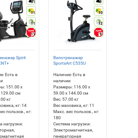
11
9
11
10
11
12
11
9
енажер Spirit
Велотренажер
ENT+
SportsArt C535U
е:
Есть в
Наличие:
Есть в
ии
наличии
ры:
151.00 х
Размеры:
116.00 х
 129.00 см
59.00 х 144.00 см
.00
кг
Вес:
57.00
кг
ховика, кг:
14
Вес маховика, кг:
11
ес пользов., кг:
Макс. вес пользов., кг:
180
а нагрузки:
Система нагрузки:
торная,
Электромагнитная,
ромагнитная
генераторная