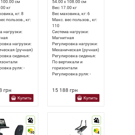
 100.00 см
54.00 х 108.00 см
.00
кг
Вес:
17.00
кг
ховика, кг:
8
Вес маховика, кг:
6
ес пользов., кг:
Макс. вес пользов., кг:
110
а нагрузки:
Система нагрузки:
тная
Магнитная
ровка нагрузки:
Регулировка нагрузки:
ческая (ручная)
Механическая (ручная)
ровка сиденья:
Регулировка сиденья:
изонтали
По вертикали и
ровка руля:
-
горизонтали
Регулировка руля:
-
8 грн
15 188 грн
Купить
Купить
9
4
10
4