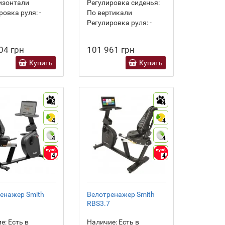
изонтали
Регулировка сиденья:
ровка руля:
-
По вертикали
Регулировка руля:
-
04 грн
101 961 грн
Купить
Купить
4
4
4
4
4
4
4
4
енажер Smith
Велотренажер Smith
RBS3.7
е:
Есть в
Наличие:
Есть в