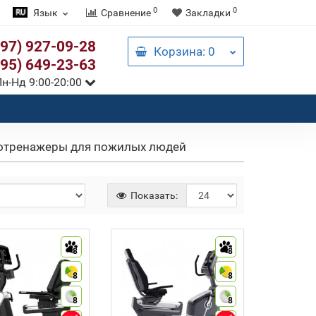
0
0
Язык
Сравнение
Закладки
097) 927-09-28
Корзина
: 0
095) 649-23-63
н-Нд 9:00-20:00
отренажеры для пожилых людей
Показать:
8
8
8
8
8
8