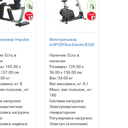
12
4
9
4
енажер Impulse
Велотренажер
inSPORTline Gemini B200
е:
Есть в
Наличие:
Есть в
ии
наличии
ры:
165.00 х
Размеры:
129.00 х
 137.00 см
56.00 х 156.00 см
.00
кг
Вес:
54.00
кг
ховика, кг:
8
Вес маховика, кг:
8,1
ес пользов., кг:
Макс. вес пользов., кг:
180
а нагрузки:
Система нагрузки:
ромагнитная
Электромагнитная,
ровка нагрузки:
генераторная
ро
Регулировка нагрузки:
ровка сиденья:
Электро (кнопками)