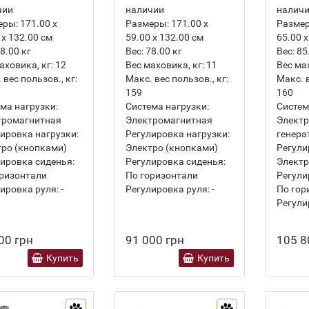
чии
наличии
налич
еры:
171.00 х
Размеры:
171.00 х
Разме
 х 132.00 см
59.00 х 132.00 см
65.00 х
8.00
кг
Вес:
78.00
кг
Вес:
85
аховика, кг:
12
Вес маховика, кг:
11
Вес ма
 вес пользов., кг:
Макс. вес пользов., кг:
Макс. в
159
160
ма нагрузки:
Система нагрузки:
Систем
тромагнитная
Электромагнитная
Электр
ировка нагрузки:
Регулировка нагрузки:
генера
ро (кнопками)
Электро (кнопками)
Регули
ировка сиденья:
Регулировка сиденья:
Электр
ризонтали
По горизонтали
Регули
ировка руля:
-
Регулировка руля:
-
По гор
Регули
00 грн
91 000 грн
105 8
Купить
Купить