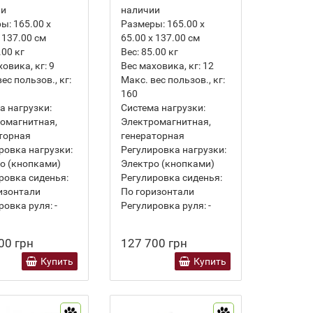
ии
наличии
ры:
165.00 х
Размеры:
165.00 х
 137.00 см
65.00 х 137.00 см
.00
кг
Вес:
85.00
кг
ховика, кг:
9
Вес маховика, кг:
12
ес пользов., кг:
Макс. вес пользов., кг:
160
а нагрузки:
Система нагрузки:
омагнитная,
Электромагнитная,
торная
генераторная
ровка нагрузки:
Регулировка нагрузки:
о (кнопками)
Электро (кнопками)
ровка сиденья:
Регулировка сиденья:
изонтали
По горизонтали
ровка руля:
-
Регулировка руля:
-
00 грн
127 700 грн
Купить
Купить