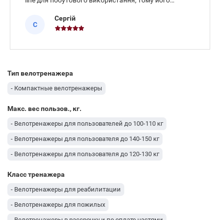
line для побутового використання, тому його
габарити та функціонал повністю орієнтовані на
Сергій
звичайні домашні потреби. Купив тут Everfit Upright
С
Bike BFK 350 і за два тижні р
Тип велотренажера
- Компактные велотренажеры
Макс. вес пользов., кг.
- Велотренажеры для пользователей до 100-110 кг
- Велотренажеры для пользователя до 140-150 кг
- Велотренажеры для пользователя до 120-130 кг
Класс тренажера
- Велотренажеры для реабилитации
- Велотренажеры для пожилых
- Велотренажеры в рассрочку и по оплате частями