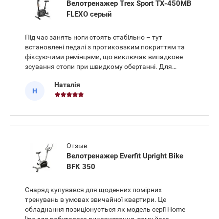
Велотренажер Trex Sport TX-450MB
FLEXO серый
Під час занять ноги стоять стабільно – тут
встановлені педалі з протиковзким покриттям та
фіксуючими ремінцями, що виключає випадкове
зсування стопи при швидкому обертанні. Для
стеження за станом організму в процесі
Наталія
навантаження використовую сенсори вимірювання
Н
пульсу на кермі, які відразу виводять
Отзыв
Велотренажер Everfit Upright Bike
BFK 350
Снаряд купувався для щоденних помірних
тренувань в умовах звичайної квартири. Це
обладнання позиціонується як модель серії Home