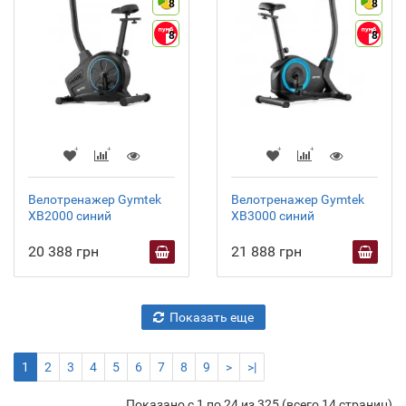
8
8
8
8
Велотренажер Gymtek
Велотренажер Gymtek
XB2000 синий
XB3000 синий
20 388 грн
21 888 грн
Показать еще
1
2
3
4
5
6
7
8
9
>
>|
Показано с 1 по 24 из 325 (всего 14 страниц)