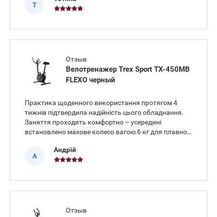
зручно, тому напруження в спині під час тривалої
Т
їзди відсутнє. Велот
Отзыв
Велотренажер Trex Sport TX-450MB
FLEXO черный
Практика щоденного використання протягом 4
тижнів підтвердила надійність цього обладнання.
Заняття проходять комфортно – усередині
встановлено махове колесо вагою 6 кг для плавної
роботи без ривків, завдяки чому суглоби ніг не
Андрій
відчувають занадто сильного напруження.
А
Велотренажер Trex Sport TX-450MB
Отзыв