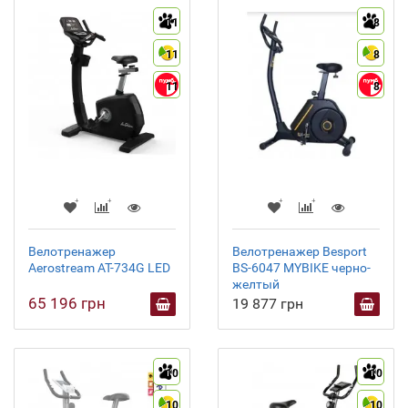
11
8
11
8
11
8
Велотренажер
Велотренажер Besport
Aerostream AT-734G LED
BS-6047 MYBIKE черно-
желтый
65 196 грн
19 877 грн
10
10
10
10