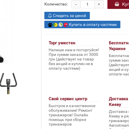
-
Ку
Количество:
+
Следить за ценой
Купить в оплату частями
Торг уместен
Бесплатн
Украине
Напиши нам и поторгуйся!
При сумме заказа от 3000
Бесплатна
грн (действует на товар
сумме зака
без акций и куплен не в
(действует
оплату частями)
акций и ку
оплате ча
Свой сервис центр
Доставка 
Киеву
Быстрое и качественное
обслуживание! Ремонт
Доставка 
тренажеров! Онлайн
Киеву и ря
помощь при сборке
тренажеров 
тренажеров
Aerostream,