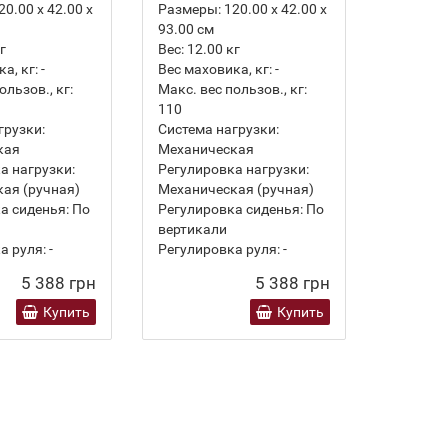
20.00 х 42.00 х
Размеры:
120.00 х 42.00 х
Размеры
93.00 см
122.00 
г
Вес:
12.00
кг
Вес:
14.
а, кг:
-
Вес маховика, кг:
-
Вес махо
ользов., кг:
Макс. вес пользов., кг:
Макс. ве
110
100
грузки:
Система нагрузки:
Система
кая
Механическая
Магнит
а нагрузки:
Регулировка нагрузки:
Регулир
ая (ручная)
Механическая (ручная)
Механич
а сиденья:
По
Регулировка сиденья:
По
Регулир
вертикали
вертика
а руля:
-
Регулировка руля:
-
Регулир
5 388 грн
5 388 грн
Купить
Купить