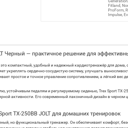
Generation
Fitland, No
ProForm, Re
Impulse, Ev
OLT Черный — практичное решение для эффектив
это компактный, удобный и надежный кардиотренажёр для дома, с
яет укреплять сердечно-сосудистую систему, улучшать выносливост
вает простое и точное управление сопротивлением, а лёгкий вес 
ю, устойчивым педалям и регулируемому сиденью, Trex Sport TX-2
рной активности. Его современный лаконичный дизайн в черном цв
Sport TX-250BB JOLT для домашних тренировок
тупный, но функциональный тренажер. Он обеспечивает комфорт, б