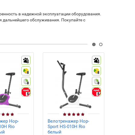
ренность в надежной эксплуатации оборудования.
я дальнейшего обслуживания. Покупайте с
8
8
8
8
8
8
8
8
жер Hop-
Велотренажер Hop-
Велотре
10H Rio
Sport HS-010H Rio
HY-B801
ый
белый