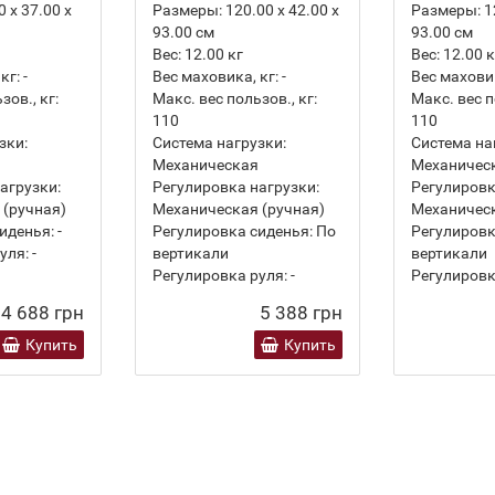
 х 37.00 х
Размеры:
120.00 х 42.00 х
Размеры:
1
93.00 см
93.00 см
Вес:
12.00
кг
Вес:
12.00
к
кг:
-
Вес маховика, кг:
-
Вес маховик
зов., кг:
Макс. вес пользов., кг:
Макс. вес п
110
110
зки:
Система нагрузки:
Система на
Механическая
Механичес
агрузки:
Регулировка нагрузки:
Регулировк
 (ручная)
Механическая (ручная)
Механическ
иденья:
-
Регулировка сиденья:
По
Регулировк
уля:
-
вертикали
вертикали
Регулировка руля:
-
Регулировк
4 688 грн
5 388 грн
Купить
Купить