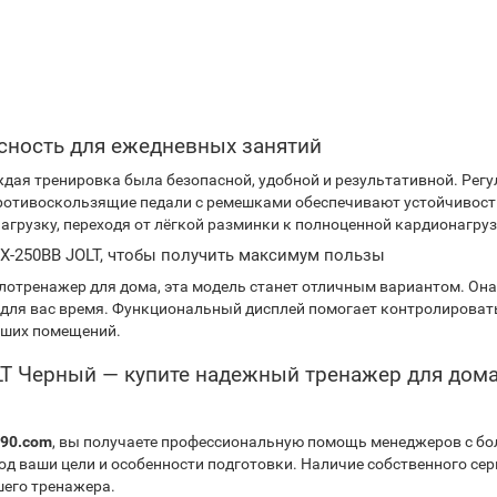
сность для ежедневных занятий
каждая тренировка была безопасной, удобной и результативной. Ре
 Противоскользящие педали с ремешками обеспечивают устойчивост
грузку, переходя от лёгкой разминки к полноценной кардионагруз
 TX-250BB JOLT, чтобы получить максимум пользы
отренажер для дома, эта модель станет отличным вариантом. Она 
 для вас время. Функциональный дисплей помогает контролироват
ьших помещений.
OLT Черный — купите надежный тренажер для до
-90.com
, вы получаете профессиональную помощь менеджеров с б
од ваши цели и особенности подготовки. Наличие собственного се
шего тренажера.