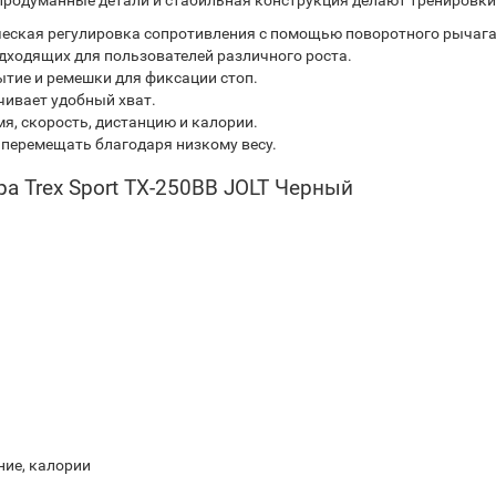
, продуманные детали и стабильная конструкция делают тренировк
еская регулировка сопротивления с помощью поворотного рычага
дходящих для пользователей различного роста.
тие и ремешки для фиксации стоп.
чивает удобный хват.
я, скорость, дистанцию и калории.
 перемещать благодаря низкому весу.
а Trex Sport TX-250BB JOLT Черный
ние, калории