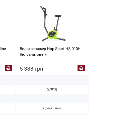
ine
Велотренажер Hop-Sport HS-010H
Велотренаж
Rio салатовый
Rio фиолет
5 388 грн
5 388 гр
57918
Домашний