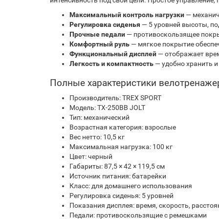
интенсивность под свои цели. Простое управление
Максимальный контроль нагрузки
— механич
Регулировка сиденья
— 5 уровней высоты, по
Прочные педали
— противоскользящее покры
Комфортный руль
— мягкое покрытие обеспе
Функциональный дисплей
— отображает врем
Легкость и компактность
— удобно хранить и
Полные характеристики велотренажер
Производитель: TREX SPORT
Модель: TX-250BB JOLT
Тип: механический
Возрастная категория: взрослые
Вес нетто: 10,5 кг
Максимальная нагрузка: 100 кг
Цвет: черный
Габариты: 87,5 × 42 × 119,5 см
Источник питания: батарейки
Класс: для домашнего использования
Регулировка сиденья: 5 уровней
Показания дисплея: время, скорость, расстоя
Педали: противоскользящие с ремешками