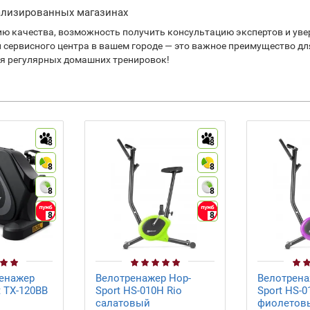
ализированных магазинах
ю качества, возможность получить консультацию экспертов и уве
 сервисного центра в вашем городе — это важное преимущество дл
ля регулярных домашних тренировок!
8
8
8
8
8
8
8
8
енажер
Велотренажер Hop-
Велотрена
t TX-120BB
Sport HS-010H Rio
Sport HS-0
салатовый
фиолетов