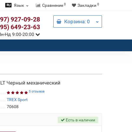
0
0
Язык
Сравнение
Закладки
097) 927-09-28
Корзина
: 0
095) 649-23-63
н-Нд 9:00-20:00
OLT Черный механический
5 отзывов
TREX Sport
70608
Есть в наличии