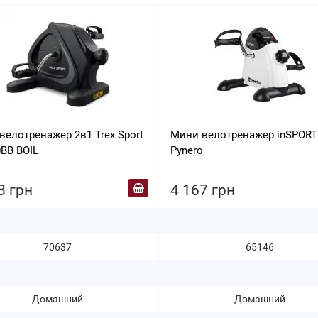
велотренажер 2в1 Trex Sport
Мини велотренажер inSPORTl
0BB BOIL
Pynero
8 грн
4 167 грн
70637
65146
Домашний
Домашний