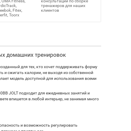
, OMA Fitness,
консультации по сборке
rdicTrack,
тренажеров для наших
ebok, Fitex,
клиентов
erfit, Toorx
ных домашних тренировок
озданный для тех, кто хочет поддерживать форму
ь и сжигать калории, не выходя из собственной
делает модель доступной для использования всеми
50BB JOLT подходит для ежедневных занятий и
ете впишется в любой интерьер, не занимая много
езопасность и возможность регулировать