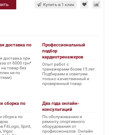
пить
Купить в 1 клик
ая доставка по
Профессиональный
подбор
кардиотренажеров
я доставка при
за от 6000 грн*
Опыт работ с
 на товар без
тренажерами более 15 лет.
плен не по
Подбираем и советуем
стями)
только качественный и
проверенный товар
и сборка по
Два года онлайн-
консультаций
и сборка по
По обслуживанию и
дом,
ремонту спортивного
FitLogic, Spirit,
оборудования от
 Vigor,
профессионалов. Онлайн