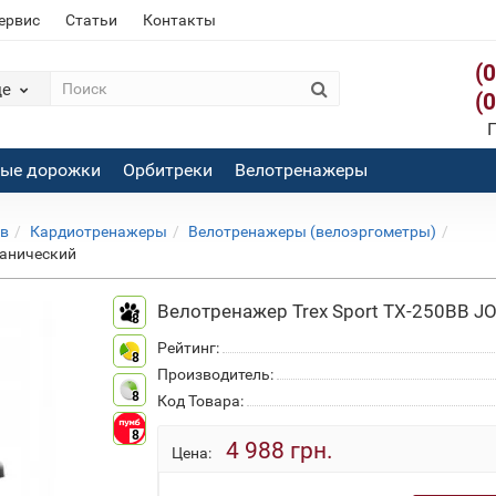
сервис
Статьи
Контакты
(
де
(
П
вые дорожки
Орбитреки
Велотренажеры
ов
Кардиотренажеры
Велотренажеры (велоэргометры)
ханический
Велотренажер Trex Sport TX-250BB J
8
Рейтинг:
8
Производитель:
8
Код Товара:
8
4 988 грн.
Цена: