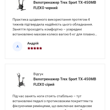
Велотренажер Trex Sport TX-450MB
FLEXO чорний
Практика щоденного використання протягом 4
тижнів підтвердила надійність цього обладнання.
Заняття проходять комфортно – усередині
встановлено махове колесо вагою 6 кг для плавної
роботи без ривків, завдяки чому суглоби ніг не
Андрій
відчувають занадто сильного напруження.
А
Велотренажер Trex Sport TX-450MB
Відгук
Велотренажер Trex Sport TX-450MB
FLEXO сірий
Під час занять ноги стоять стабільно – тут
встановлені педалі з протиковзким покриттям та
фіксуючими ремінцями, що виключає випадкове