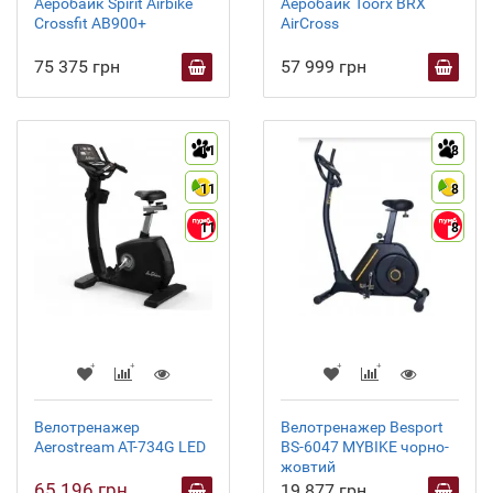
Аеробайк Spirit Airbike
Аеробайк Toorx BRX
Crossfit AB900+
AirCross
75 375 грн
57 999 грн
11
8
11
8
11
8
Велотренажер
Велотренажер Besport
Aerostream AT-734G LED
BS-6047 MYBIKE чорно-
жовтий
65 196 грн
19 877 грн