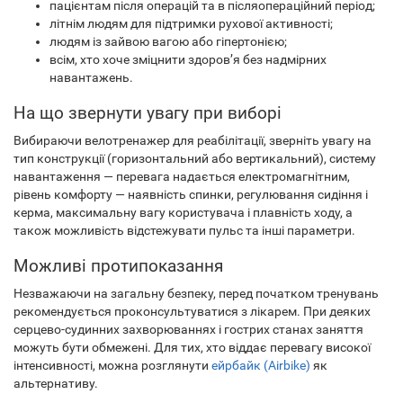
пацієнтам після операцій та в післяопераційний період;
літнім людям для підтримки рухової активності;
людям із зайвою вагою або гіпертонією;
всім, хто хоче зміцнити здоров’я без надмірних
навантажень.
На що звернути увагу при виборі
Вибираючи велотренажер для реабілітації, зверніть увагу на
тип конструкції (горизонтальний або вертикальний), систему
навантаження — перевага надається електромагнітним,
рівень комфорту — наявність спинки, регулювання сидіння і
керма, максимальну вагу користувача і плавність ходу, а
також можливість відстежувати пульс та інші параметри.
Можливі протипоказання
Незважаючи на загальну безпеку, перед початком тренувань
рекомендується проконсультуватися з лікарем. При деяких
серцево-судинних захворюваннях і гострих станах заняття
можуть бути обмежені. Для тих, хто віддає перевагу високої
інтенсивності, можна розглянути
ейрбайк (Airbike)
як
альтернативу.