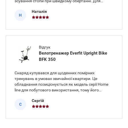
зсування стопи при швидкому обертанні. Для
стеження за станом організму в процесі
Наталія
навантаження використовую сенсори вимірювання
Н
пульсу на кермі, які відразу виводять
Відгук
Велотренажер Everfit Upright Bike
BFK 350
Снаряд купувався для щоденних помірних
тренувань в умовах звичайної квартири. Це
обладнання позиціонується як модель серії Home
line для побутового використання, тому його
габарити та функціонал повністю орієнтовані на
Сергій
звичайні домашні потреби. Купив тут Everfit Upright
С
Bike BFK 350 і за два тижні р