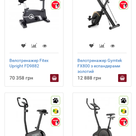
8
8
Велотренажер Fitex
Велотренажер Gymtek
Upright FD9882
FX800 з еспандерами
золотий
70 358 грн
12 888 грн
8
8
8
8
8
8