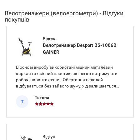
Велотренажери (велоергометри) - Відгуки
покупців
Відгук
Велотренажер Besport BS-1006B
GAINER
В основі виробу використані міцний металевий
каркас та якісний пластик, які легко витримують
робочі навантаження. Обертання педалей
відбувається без зайвого шуму, хід залишається
рівним протягом усієї дистанції. Сидіння виставлено
Тетяна
зручно, тому напруження в спині під час тривалої
Т
їзди відсутнє. Велот
Відгук