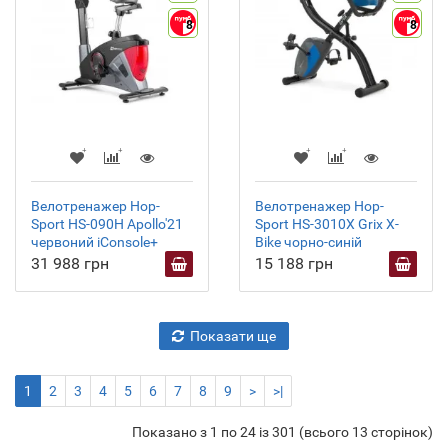
8
8
Велотренажер Hop-
Велотренажер Hop-
Sport HS-090H Apollo'21
Sport HS-3010X Grix X-
червоний iConsole+
Bike чорно-синій
31 988 грн
15 188 грн
Показати ще
1
2
3
4
5
6
7
8
9
>
>|
Показано з 1 по 24 із 301 (всього 13 сторінок)