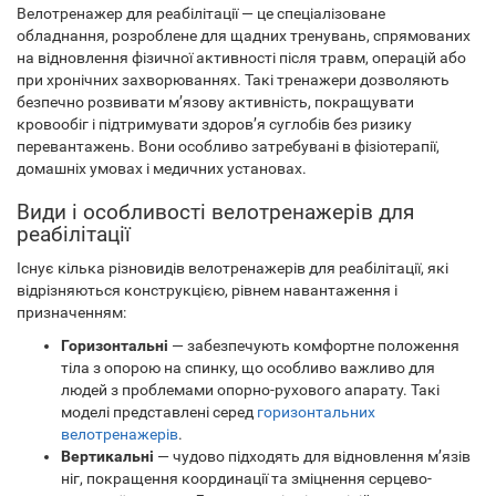
Велотренажер для реабілітації — це спеціалізоване
обладнання, розроблене для щадних тренувань, спрямованих
на відновлення фізичної активності після травм, операцій або
при хронічних захворюваннях. Такі тренажери дозволяють
безпечно розвивати м’язову активність, покращувати
кровообіг і підтримувати здоров’я суглобів без ризику
перевантажень. Вони особливо затребувані в фізіотерапії,
домашніх умовах і медичних установах.
Види і особливості велотренажерів для
реабілітації
Існує кілька різновидів велотренажерів для реабілітації, які
відрізняються конструкцією, рівнем навантаження і
призначенням:
Горизонтальні
— забезпечують комфортне положення
тіла з опорою на спинку, що особливо важливо для
людей з проблемами опорно-рухового апарату. Такі
моделі представлені серед
горизонтальних
велотренажерів
.
Вертикальні
— чудово підходять для відновлення м’язів
ніг, покращення координації та зміцнення серцево-