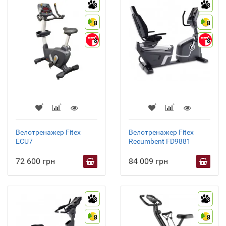
8
8
8
8
8
8
Велотренажер Fitex
Велотренажер Fitex
ECU7
Recumbent FD9881
72 600 грн
84 009 грн
8
8
8
8