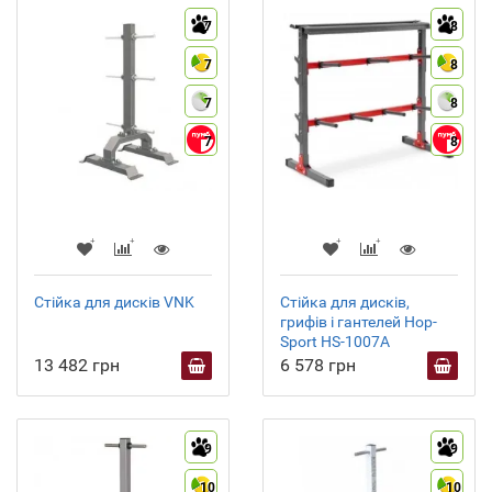
7
8
7
8
7
8
7
8
Стійка для дисків VNK
Стійка для дисків,
грифів і гантелей Hop-
Sport HS-1007A
13 482 грн
6 578 грн
9
9
10
10