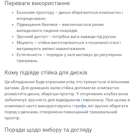
Переваги використання
Економія простору – диски зберігаються компактно і
впорядковано.
Підвищення безпеки – виключається ризик
випадкового падіння снарядів.
Зручний доступ – потрібна вага завжди під рукою.
Міцність – стійки виготовляються з посиленої сталі і
витримують великі навантаження.
Естетичність – порядок у залі мотивує до регулярних
тренувань.
Кому підійде стійка для дисків
Це обладнання буде корисним усім, хто тренується зі вільними
вагами. Для домашніх залів стійка допомагає компактно
розмістити диски, зберігши простір. У спортивних клубах вона
забезпечує зручність для відвідувачів і персоналу. При цьому в
комплексі часто використовують і
грифи
, які зручно зберігати
поряд з дисками, створюючи повноцінний тренувальний
простір.
Поради щодо вибору та догляду