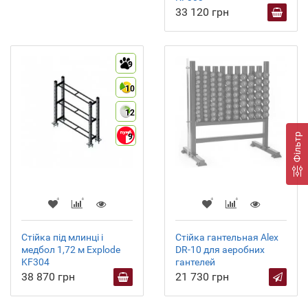
33 120 грн
9
10
12
Фільтр
9
Стійка під млинці і
Стійка гантельная Alex
медбол 1,72 м Explode
DR-10 для аеробних
KF304
гантелей
38 870 грн
21 730 грн