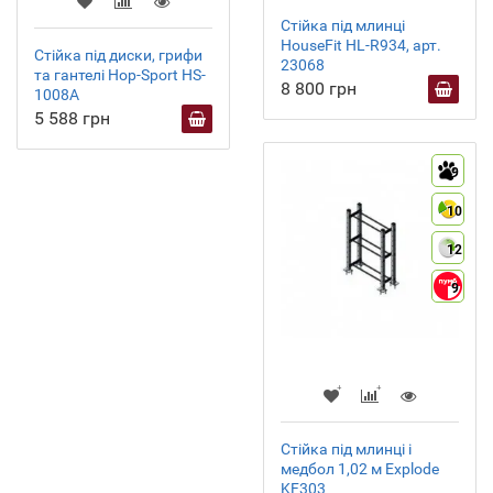
Стійка під млинці
HouseFit HL-R934, арт.
Стійка під диски, грифи
23068
та гантелі Hop-Sport HS-
8 800 грн
1008A
5 588 грн
9
10
12
9
Стійка під млинці і
медбол 1,02 м Explode
KF303