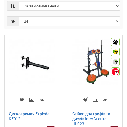
11
11
11
11
Дискотримач Explode
Стійка для грифів та
KF012
дисків InterAtletika
HL023