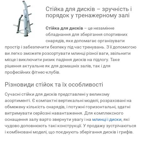
Стійка для дисків – зручність і
порядок у тренажерному залі
Стійка для дисків
– це незамінне
обладнання для зберігання спортивних
снарядів, яке допомагає організувати
простір і забезпечити безпеку під час тренувань. З її допомогою
ви легко зможете розсортувати млинці різної ваги, звільнити
місце і виключити ризик падіння дисків на підлогу. Таке
рішення актуальне як для домашніх залів, так і для
професійних фітнес-клубів.
Різновиди стійок та їх особливості
Сучасні стійки для дисків представлені у великому
асортименті. Є компактні вертикальні моделі, розраховані на
обмежену кількість снарядів, і потужні горизонтальні, здатні
витримувати серйозні навантаження. Для комплексного
оснащення залу варто звернути увагу і на
млинці і диски
, які
чудово доповнюють такі конструкції. У продажу зустрічаються
і комбіновані моделі, що поєднують зберігання дисків і грифів.