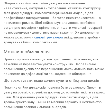
Обираючи стійку, звертайте увагу на максимальне
навантаження, матеріал виготовлення і стійкість конструкції.
Для дому підійдуть компактні вертикальні моделі, а для
професійного використання – багаторівневі горизонтальні з
посиленою рамою. Щоб стійка служила довше, необхідно
регулярно перевіряти кріплення, очищати металеві поверхні і
не перевищувати допустиме навантаження. Як доповнення
можна розглянути
силові тренажери
, які дозволять зробити
тренування більш комплексними.
Можливі обмеження
Прямих протипоказань до використання стійок немає, але
важливо не перевантажувати конструкцію. Неправильне
розміщення дисків або перевищення максимальної ваги може
призвести до деформації чи пошкодження обладнання.
Що враховувати, якщо хочете купити стійку для дисків
Покупка стійки для дисків повинна бути зваженою. Зверніть
увагу на розміри, зручність доступу до млинців і якість зварних
швів. Для домашніх умов підійдуть компактні моделі, а для
тренажерного залу – міцні та масивні варіанти з можливістю
розміщення великої кількості снарядів.