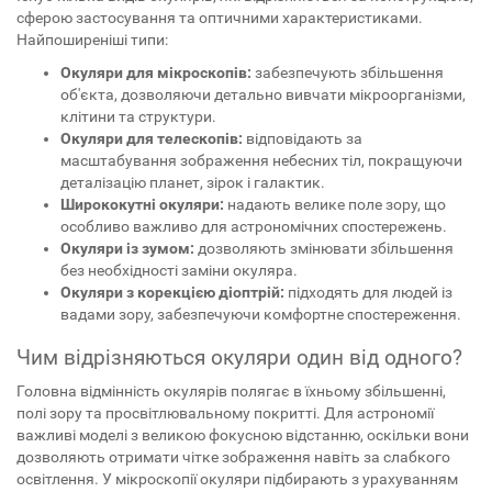
сферою застосування та оптичними характеристиками.
Найпоширеніші типи:
Окуляри для мікроскопів:
забезпечують збільшення
об'єкта, дозволяючи детально вивчати мікроорганізми,
клітини та структури.
Окуляри для телескопів:
відповідають за
масштабування зображення небесних тіл, покращуючи
деталізацію планет, зірок і галактик.
Ширококутні окуляри:
надають велике поле зору, що
особливо важливо для астрономічних спостережень.
Окуляри із зумом:
дозволяють змінювати збільшення
без необхідності заміни окуляра.
Окуляри з корекцією діоптрій:
підходять для людей із
вадами зору, забезпечуючи комфортне спостереження.
Чим відрізняються окуляри один від одного?
Головна відмінність окулярів полягає в їхньому збільшенні,
полі зору та просвітлювальному покритті. Для астрономії
важливі моделі з великою фокусною відстанню, оскільки вони
дозволяють отримати чітке зображення навіть за слабкого
освітлення. У мікроскопії окуляри підбирають з урахуванням