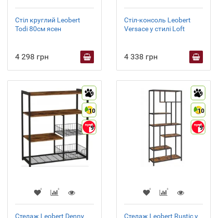
Стіл круглий Leobert
Стіл-консоль Leobert
Todi 80см ясен
Versace у стилі Loft
4 298 грн
4 338 грн
9
9
10
10
9
9
Стелаж Leobert Denny
Стелаж Leobert Rustic у