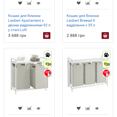
Кошик для білизни
Кошик для білизни
Leobert Apartament з
Leobert Breesal 4
двома відділеннями 92 л
відділення х 35 л
у стилі Loft
3 688 грн
2 888 грн
9
9
10
10
9
9