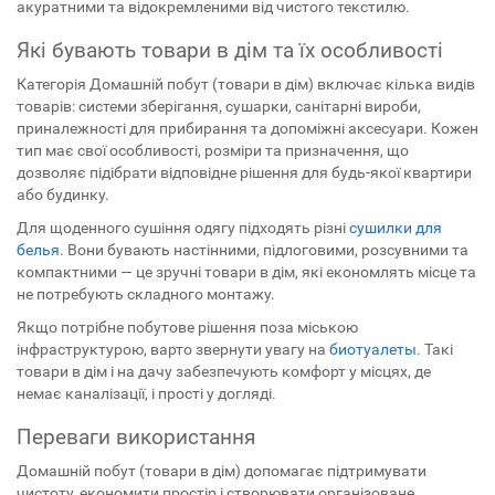
акуратними та відокремленими від чистого текстилю.
Які бувають товари в дім та їх особливості
Категорія Домашній побут (товари в дім) включає кілька видів
товарів: системи зберігання, сушарки, санітарні вироби,
приналежності для прибирання та допоміжні аксесуари. Кожен
тип має свої особливості, розміри та призначення, що
дозволяє підібрати відповідне рішення для будь-якої квартири
або будинку.
Для щоденного сушіння одягу підходять різні
сушилки для
белья
. Вони бувають настінними, підлоговими, розсувними та
компактними — це зручні товари в дім, які економлять місце та
не потребують складного монтажу.
Якщо потрібне побутове рішення поза міською
інфраструктурою, варто звернути увагу на
биотуалеты
. Такі
товари в дім і на дачу забезпечують комфорт у місцях, де
немає каналізації, і прості у догляді.
Переваги використання
Домашній побут (товари в дім) допомагає підтримувати
чистоту, економити простір і створювати організоване