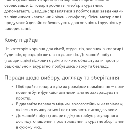
середовище. Ці товари роблять інтер’єр акуратним,
допомагають швидше справлятися з побутовими завданнями
та підвищують загальний рівень комфорту. Якісні матеріали і
продуманий дизайн забезпечують довговічність і зручність у
використанні.
Кому підійде
Ця категорія корисна для сімей, студентів, власників квартир і
будинків, орендарів житла та дачників. Домашній побут
(товари в дім) підходить усім, хто хоче облаштувати простір
раціонально й акуратно, позбувшись хаосу та безладу.
Поради щодо вибору, догляду та зберігання
Підбирайте товари в дім за розміром приміщення — вони
повинні бути функціональними, але не захаращувати
простір.
Віддавайте перевагу міцним, вологостійким матеріалам,
які легко очищуються і не втрачають вигляд з часом.
Домашній побут (товари в дім) потребує регулярного
догляду: очищення, провітрювання, акуратне зберігання
в сухому місці.