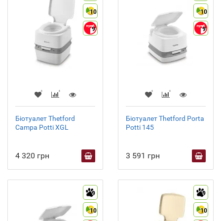
10
10
9
9
Біотуалет Thetford
Біотуалет Thetford Porta
Campa Potti XGL
Potti 145
4 320 грн
3 591 грн
9
9
10
10