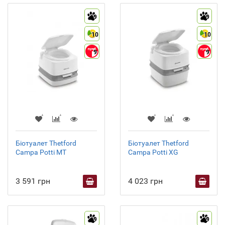
9
9
10
10
9
9
Біотуалет Thetford
Біотуалет Thetford
Campa Potti MT
Campa Potti XG
3 591 грн
4 023 грн
9
9