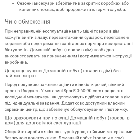
Сезонні аксесуари зберігайте в закритих коробках або
тканинних чохлах, щоб продовжити їх термін служби.
Чи є обмеження
При неправильній експлуатації навіть міцні товари в дім
можуть вийти з ладу: перевантаження сушарок, переповнені
корзини або недотримання санітарних норм при використанні
біотуалетів. Домашній побут (товари в дім) необхідно
використовувати за призначенням і дотримуватися інструкції
виробника.
Де краще купити Домашній побут (товари в дім) без
зайвих витрат
Перед покупкою важливо оцінити кількість речей, вільний
простір і бюджет. У магазині Sport90-60-90.com працюють
досвідчені менеджери, які допоможуть підібрати товари в дім
під індивідуальні завдання. Додатково доступний власний
сервісний центр, що забезпечує обслуговування і підтримку.
Що враховувати при покупці Домашній побут (товары в
дом) для довговічної експлуатації
Обирайте вироби з якісною фурнітурою, стійкими матеріалами і
безпечною конструкцією. Домашній побут (товары в дом)