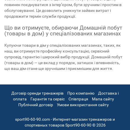
повинен поєднуватися з інтер’єром, бути зручним і простим в
обслуговуванні. Це дозволить уникнути зайвих витрат і
продовжити термін служби продукції.
Що ви отримуєте, обираючи Домашній побут
(товары в дом) у спеціалізованих магазинах
Купуючи товари в дім у спеціалізованих магазинах, таких, як
наш, ви отримуєте професійну консультацію, сервісний
супровід, гарантію і широкий вибір продукції. Домашній побут
(товары в дом) — це вклад у порядок, затишок і впевненість,
що ваш дім стане ще зручнішим і приємнішим для життя.
Договір оренди тренажерів
Про компанію
Доставка і
оплата
Гарантія та сервіс
Співпраця
Мапа сайту
Публічний договір
Умови використання сайту
sport90-60-90.com - Интернет-магазин тренажеров и
спортивных товаров Sport90-60-90 © 2026