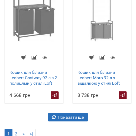
Кошик для білизни
Кошик для білизни
Leobert Costway 92 л з 2
Leobert Moro 92 л з
полицями у стилі Loft
вішалкою у стилі Loft
4 668 грн
3 738 грн
Показати ще
1
2
>
>|