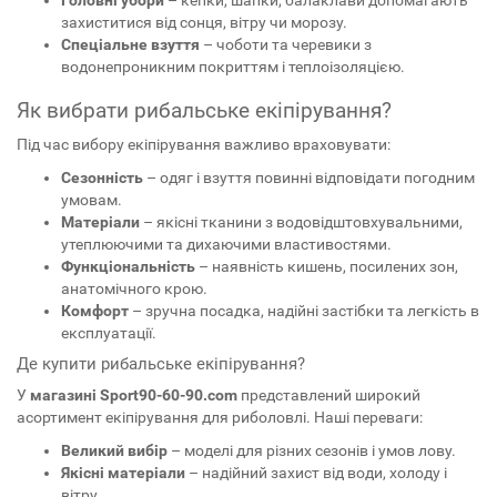
Головні убори
– кепки, шапки, балаклави допомагають
захиститися від сонця, вітру чи морозу.
Спеціальне взуття
– чоботи та черевики з
водонепроникним покриттям і теплоізоляцією.
Як вибрати рибальське екіпірування?
Під час вибору екіпірування важливо враховувати:
Сезонність
– одяг і взуття повинні відповідати погодним
умовам.
Матеріали
– якісні тканини з водовідштовхувальними,
утеплюючими та дихаючими властивостями.
Функціональність
– наявність кишень, посилених зон,
анатомічного крою.
Комфорт
– зручна посадка, надійні застібки та легкість в
експлуатації.
Де купити рибальське екіпірування?
У
магазині Sport90-60-90.com
представлений широкий
асортимент екіпірування для риболовлі. Наші переваги:
Великий вибір
– моделі для різних сезонів і умов лову.
Якісні матеріали
– надійний захист від води, холоду і
вітру.