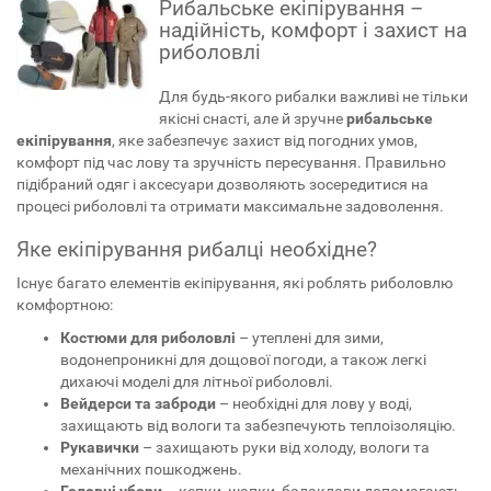
Рибальське екіпірування –
надійність, комфорт і захист на
риболовлі
Для будь-якого рибалки важливі не тільки
якісні снасті, але й зручне
рибальське
екіпірування
, яке забезпечує захист від погодних умов,
комфорт під час лову та зручність пересування. Правильно
підібраний одяг і аксесуари дозволяють зосередитися на
процесі риболовлі та отримати максимальне задоволення.
Яке екіпірування рибалці необхідне?
Існує багато елементів екіпірування, які роблять риболовлю
комфортною:
Костюми для риболовлі
– утеплені для зими,
водонепроникні для дощової погоди, а також легкі
дихаючі моделі для літньої риболовлі.
Вейдерси та заброди
– необхідні для лову у воді,
захищають від вологи та забезпечують теплоізоляцію.
Рукавички
– захищають руки від холоду, вологи та
механічних пошкоджень.