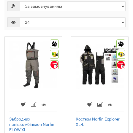
9
9
10
10
9
9
Забродних
Костюм Norfin Explorer
напівкомбінезон Norfin
XL-L
FLOW XL