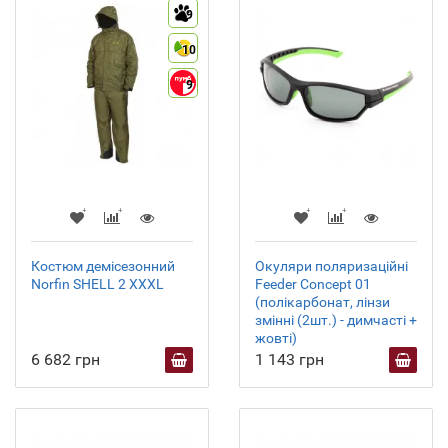
9
10
9
Костюм демісезонний
Окуляри поляризаційні
Norfin SHELL 2 XXXL
Feeder Concept 01
(полікарбонат, лінзи
змінні (2шт.) - димчасті +
жовті)
6 682 грн
1 143 грн