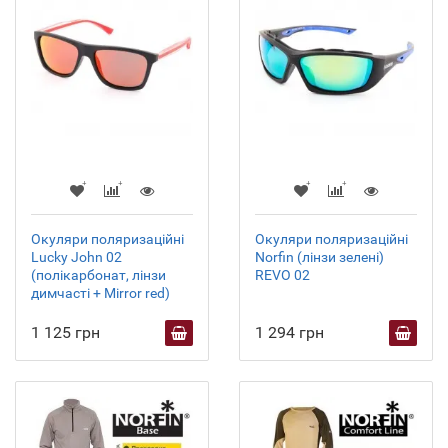
Окуляри поляризаційні
Окуляри поляризаційні
Lucky John 02
Norfin (лінзи зелені)
(полікарбонат, лінзи
REVO 02
димчасті + Mirror red)
1 125 грн
1 294 грн