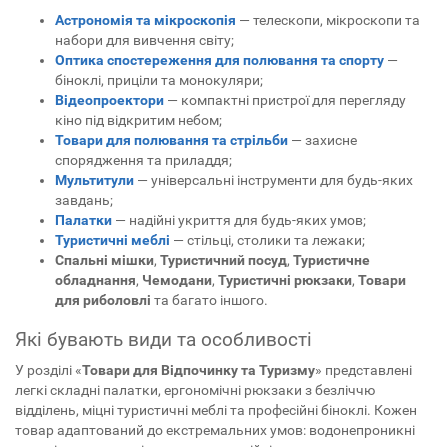
Астрономія та мікроскопія
— телескопи, мікроскопи та
набори для вивчення світу;
Оптика спостереження для полювання та спорту
—
біноклі, приціли та монокуляри;
Відеопроектори
— компактні пристрої для перегляду
кіно під відкритим небом;
Товари для полювання та стрільби
— захисне
спорядження та приладдя;
Мультитули
— універсальні інструменти для будь-яких
завдань;
Палатки
— надійні укриття для будь-яких умов;
Туристичні меблі
— стільці, столики та лежаки;
Спальні мішки
,
Туристичний посуд
,
Туристичне
обладнання
,
Чемодани
,
Туристичні рюкзаки
,
Товари
для риболовлі
та багато іншого.
Які бувають види та особливості
У розділі «
Товари для Відпочинку та Туризму
» представлені
легкі складні палатки, ергономічні рюкзаки з безліччю
відділень, міцні туристичні меблі та професійні біноклі. Кожен
товар адаптований до екстремальних умов: водонепроникні