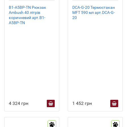
B1-A5BP-TN Рюкзак
DCA-G-20 Термостакан
Ambush 40 літрів
MFT 590 мл арт.DCA-G-
коричневий арт.B1-
20
A5BP-TN
4 324 грн
1 452 грн
9
9