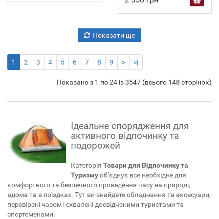
Показати ще
1
2
3
4
5
6
7
8
9
>
>|
Показано з 1 по 24 із 3547 (всього 148 сторінок)
Ідеальне спорядження для
активного відпочинку та
подорожей
Категорія
Товари для Відпочинку та
Туризму
об’єднує все необхідне для
комфортного та безпечного проведення часу на природі,
вдома та в поїздках. Тут ви знайдете обладнання та аксесуари,
перевірені часом і схвалені досвідченими туристами та
спортсменами.