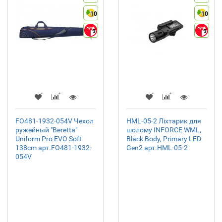
10
10
9
9
FO481-1932-054V Чехол
HML-05-2 Ліхтарик для
ружейный "Beretta"
шолому INFORCE WML,
Uniform Pro EVO Soft
Black Body, Primary LED
138cm арт.FO481-1932-
Gen2 арт.HML-05-2
054V