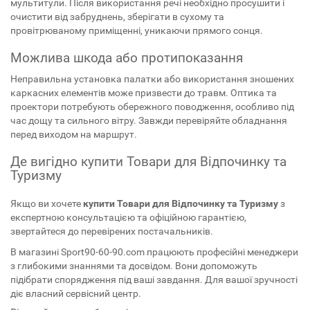
мультитули. Після використання речі необхідно просушити і
очистити від забруднень, зберігати в сухому та
провітрюваному приміщенні, уникаючи прямого сонця.
Можлива шкода або протипоказання
Неправильна установка палатки або використання зношених
каркасних елементів може призвести до травм. Оптика та
проектори потребують обережного поводження, особливо під
час дощу та сильного вітру. Завжди перевіряйте обладнання
перед виходом на маршрут.
Де вигідно купити Товари для Відпочинку та
Туризму
Якщо ви хочете
купити
Товари для Відпочинку та Туризму
з
експертною консультацією та офіційною гарантією,
звертайтеся до перевірених постачальників.
В магазині Sport90-60-90.com працюють професійні менеджери
з глибокими знаннями та досвідом. Вони допоможуть
підібрати спорядження під ваші завдання. Для вашої зручності
діє власний сервісний центр.