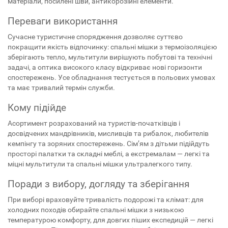
матеріали, посилені шви, антикорозійні елементи.
Переваги використання
Сучасне туристичне спорядження дозволяє суттєво
покращити якість відпочинку: спальні мішки з термоізоляцією
зберігають тепло, мультитули вирішують побутові та технічні
задачі, а оптика високого класу відкриває нові горизонти
спостережень. Усе обладнання тестується в польових умовах
та має тривалий термін служби.
Кому підійде
Асортимент розрахований на туристів-початківців і
досвідчених мандрівників, мисливців та рибалок, любителів
кемпінгу та зоряних спостережень. Сім’ям з дітьми підійдуть
просторі палатки та складні меблі, а екстремалам — легкі та
міцні мультитули та спальні мішки ультралегкого типу.
Поради з вибору, догляду та зберігання
При виборі враховуйте тривалість подорожі та клімат: для
холодних походів обирайте спальні мішки з низькою
температурою комфорту, для довгих піших експедицій — легкі