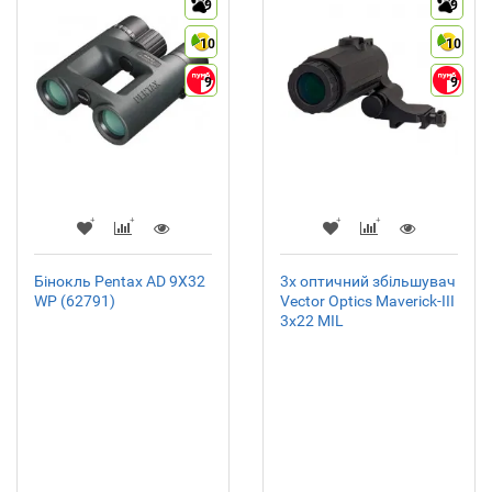
9
9
10
10
9
9
Бінокль Pentax AD 9X32
3x оптичний збільшувач
WP (62791)
Vector Optics Maverick-III
3x22 MIL