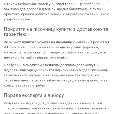
а також небажаних гостей у вигляді тварин. Це особливо
важливо для здоров'я дітей, які щодня бавляться на вулиці.
Крім того, кришка робить пісочницю акуратною та захищеною
у неробочий час.
Покриття на пісочниці купити з доставкою та
гарантією
Ви можете
купити покриття на пісочниці
у магазині Sport90-60-
90.com. У нас — широкий вибір моделей різних форматів,
матеріалів та розмірів. Всі товари сертифіковані та підходять
для експлуатації на відкритому повітрі.
Професійні менеджери з великим досвідом допоможуть
підібрати підходяще покриття під конкретну модель пісочниці
та умови експлуатації. У нашому магазині також працює
сервісний центр, готовий забезпечити додаткову допомогу та
консультації за потреби.
Порада експерта з вибору
Купувати аксесуари для дитячих майданчиків найкраще в
спеціалізованих магазинах, таких як наш — з кваліфікованою
підтримкою, гарантією та надійною доставкою. А якщо у