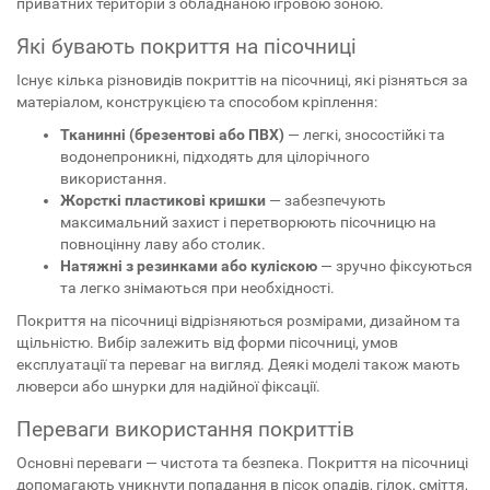
приватних територій з обладнаною ігровою зоною.
Які бувають покриття на пісочниці
Існує кілька різновидів покриттів на пісочниці, які різняться за
матеріалом, конструкцією та способом кріплення:
Тканинні (брезентові або ПВХ)
— легкі, зносостійкі та
водонепроникні, підходять для цілорічного
використання.
Жорсткі пластикові кришки
— забезпечують
максимальний захист і перетворюють пісочницю на
повноцінну лаву або столик.
Натяжні з резинками або куліскою
— зручно фіксуються
та легко знімаються при необхідності.
Покриття на пісочниці відрізняються розмірами, дизайном та
щільністю. Вибір залежить від форми пісочниці, умов
експлуатації та переваг на вигляд. Деякі моделі також мають
люверси або шнурки для надійної фіксації.
Переваги використання покриттів
Основні переваги — чистота та безпека. Покриття на пісочниці
допомагають уникнути попадання в пісок опадів, гілок, сміття,