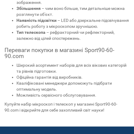
зображення.
Збільшення
– чим воно більше, тим детальніше можна
розглянути об'єкт.
Наявність підсвітки
– LED або дзеркальне підсвічування
робить роботу з мікроскопом зручнішою.
Тип телескопа
– рефракторний чи рефлекторний,
залежно від цілей спостережень.
Переваги покупки в магазині Sport90-60-
90.com
Широкий асортимент наборів для всіх вікових категорій
та рівнів підготовки.
Офіційна гарантія від виробників.
Кваліфіковані менеджери допоможуть підібрати
оптимальну модель.
Можливість сервісного обслуговування.
Купуйте набір мікроскоп і телескоп у магазині Sport90-60-
90.com і відкрийте для себе захопливий світ науки!