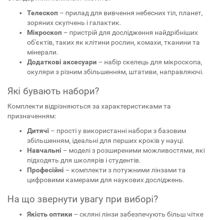
Телескоп
– прилад для вивчення небесних тіл, планет,
зоряних скупчень і галактик.
Мікроскоп
– пристрій для дослідження найдрібніших
об'єктів, таких як клітини рослин, комахи, тканини та
мінерали.
Додаткові аксесуари
– набір скелець для мікроскопа,
окуляри з різним збільшенням, штативи, направляючі.
Які бувають набори?
Комплекти відрізняються за характеристиками та
призначенням:
Дитячі
– прості у використанні набори з базовим
збільшенням, ідеальні для перших кроків у науці.
Навчальні
– моделі з розширеними можливостями, які
підходять для школярів і студентів.
Професійні
– комплекти з потужними лінзами та
цифровими камерами для наукових досліджень.
На що звернути увагу при виборі?
Якість оптики
– скляні лінзи забезпечують більш чітке