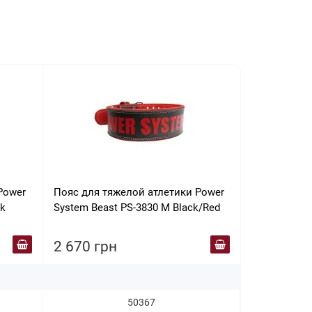
Power
Пояс для тяжелой атлетики Power
Пояс для т
ck
System Beast PS-3830 M Black/Red
Leather Blac
2 670 грн
2 734 гр
50367