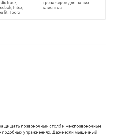
rdicTrack,
тренажеров для наших
ebok, Fitex,
клиентов
erfit, Toorx
н защищать позвоночный столб и межпозвоночные
тому подобных упражнениях. Даже если мышечный