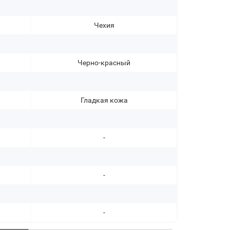
Чехия
Черно-красный
Гладкая кожа
Нат
-
ш
-
пряжк
-