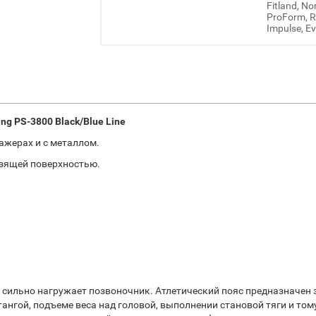
Fitland, No
ProForm, Re
Impulse, Ev
g PS-3800 Black/Blue Line
ажерах и с металлом.
ьзящей поверхностью.
м сильно нагружает позвоночник. Атлетический пояс предназначе
штангой, подъеме веса над головой, выполнении становой тяги и 