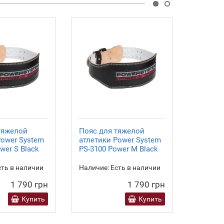
тяжелой
Пояс для тяжелой
Пояс д
Power System
атлетики Power System
атлетик
wer S Black
PS-3100 Power M Black
PS-3100
ть в наличии
Наличие:
Есть в наличии
Наличие
1 790 грн
1 790 грн
Купить
Купить