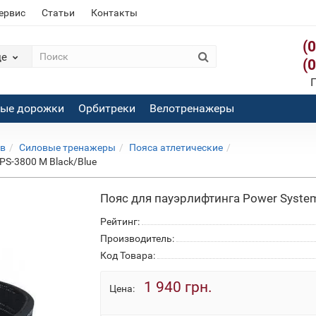
сервис
Статьи
Контакты
(
де
(
П
вые дорожки
Орбитреки
Велотренажеры
ов
Силовые тренажеры
Пояса атлетические
PS-3800 M Black/Blue
Пояс для пауэрлифтинга Power System 
Рейтинг:
Производитель:
Код Товара:
1 940 грн.
Цена: