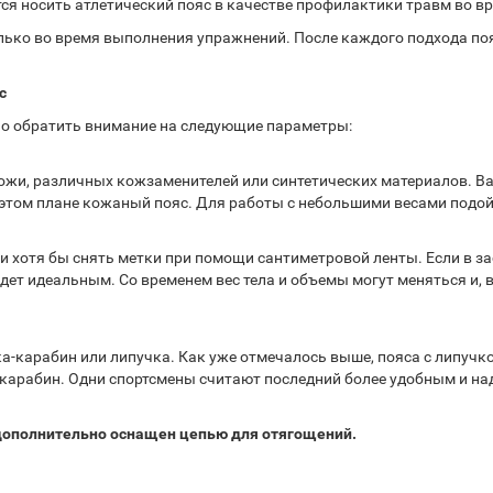
ся носить атлетический пояс в качестве профилактики травм во в
лько во время выполнения упражнений. После каждого подхода по
с
но обратить внимание на следующие параметры:
ожи, различных кожзаменителей или синтетических материалов. В
 этом плане кожаный пояс. Для работы с небольшими весами подойд
и хотя бы снять метки при помощи сантиметровой ленты. Если в з
дет идеальным. Со временем вес тела и объемы могут меняться и, 
-карабин или липучка. Как уже отмечалось выше, пояса с липучко
карабин. Одни спортсмены считают последний более удобным и на
 дополнительно оснащен цепью для отягощений.