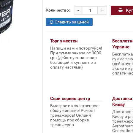
-
Ку
Количество:
+
Следить за ценой
Торг уместен
Бесплатн
Украине
Напиши нам и поторгуйся!
При сумме заказа от 3000
Бесплатна
грн (действует на товар
сумме зака
без акций и куплен не в
(действует
оплату частями)
акций и ку
оплате ча
Свой сервис центр
Доставка 
Киеву
Быстрое и качественное
обслуживание! Ремонт
Доставка 
тренажеров! Онлайн
Киеву и ря
помощь при сборке
тренажеров 
тренажеров
Aerostream,
Generation