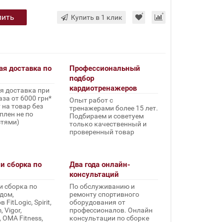
пить
Купить в 1 клик
ая доставка по
Профессиональный
подбор
кардиотренажеров
я доставка при
за от 6000 грн*
Опыт работ с
 на товар без
тренажерами более 15 лет.
плен не по
Подбираем и советуем
стями)
только качественный и
проверенный товар
и сборка по
Два года онлайн-
консультаций
и сборка по
По обслуживанию и
дом,
ремонту спортивного
FitLogic, Spirit,
оборудования от
 Vigor,
профессионалов. Онлайн
, OMA Fitness,
консультации по сборке