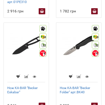
арт.01PE310
2 916 грн
1 782 грн
9
9
10
10
12
12
9
9
Нож KA-BAR "Becker
Нож KA-BAR "Becker
Eskabar"
Folder" арт.BK40