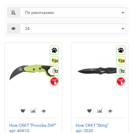
9
9
10
10
12
12
9
9
Нож CRKT "Provoke ZAP"
Нож CRKT "Sting"
арт.4041G
арт.2020