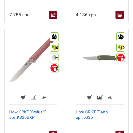
7 755 грн
4 136 грн
9
9
10
10
12
9
9
Нож CRKT "Stylus™"
Нож CRKT "Tueto"
арт.K820BXP
арт.5325