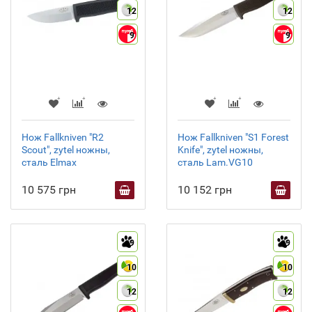
12
12
9
9
Нож Fallkniven "R2
Нож Fallkniven "S1 Forest
Scout", zytel ножны,
Knife", zytel ножны,
сталь Elmax
сталь Lam.VG10
10 575 грн
10 152 грн
9
9
10
10
12
12