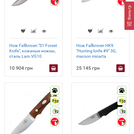
9
9
Фильтр
Нож Fallkniven "S1 Forest
Нож Fallkniven HK9
Knife", кожаные ножны,
"Hunting knife #9" 3G,
сталь Lam.VG10
maroon micarta
10 904 грн
25 145 грн
9
9
10
10
12
12
9
9