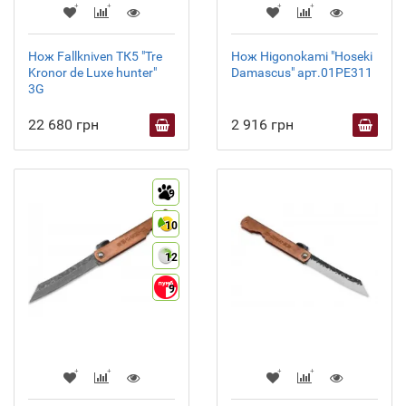
Нож Fallkniven ТК5 "Tre
Нож Higonokami "Hoseki
Kronor de Luxe hunter"
Damascus" арт.01PE311
3G
22 680 грн
2 916 грн
9
10
12
9