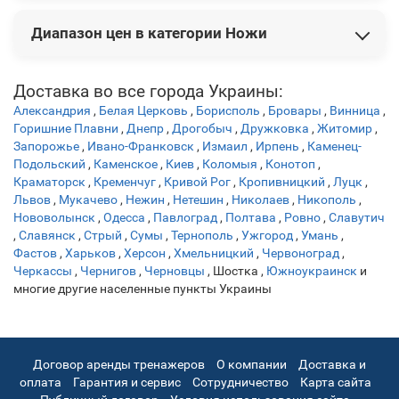
В этой категории представлены следующие новинки:
Диапазон цен в категории Ножи
Нож Buck "Kalinga®" 2021 Limited
19 740 грн
Нож Boker "Kalashnikov Bayonet Damast"
21 384 грн
Нож Buck"WBC Prickly Pear Cactus with Bloody Jasper"
Цены на товары варьируются от 649 грн до 48 006 грн.
21
Доставка во все города Украины:
150 грн
Александрия
,
Белая Церковь
,
Борисполь
,
Бровары
,
Винница
,
Нож Fallkniven ТК5 "Tre Kronor de Luxe hunter" 3G
22 680
Горишние Плавни
,
Днепр
,
Дрогобыч
,
Дружковка
,
Житомир
,
грн
Запорожье
,
Ивано-Франковск
,
Измаил
,
Ирпень
,
Каменец-
Нож Boker "Tiger-Damast"
23 112 грн
Подольский
,
Каменское
,
Киев
,
Коломыя
,
Конотоп
,
Краматорск
,
Кременчуг
,
Кривой Рог
,
Кропивницкий
,
Луцк
,
Львов
,
Мукачево
,
Нежин
,
Нетешин
,
Николаев
,
Никополь
,
Нововолынск
,
Одесса
,
Павлоград
,
Полтава
,
Ровно
,
Славутич
,
Славянск
,
Стрый
,
Сумы
,
Тернополь
,
Ужгород
,
Умань
,
Фастов
,
Харьков
,
Херсон
,
Хмельницкий
,
Червоноград
,
Черкассы
,
Чернигов
,
Черновцы
,
Шостка
,
Южноукраинск
и
многие другие населенные пункты Украины
Договор аренды тренажеров
О компании
Доставка и
оплата
Гарантия и сервис
Сотрудничество
Карта сайта