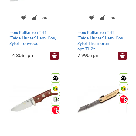
Нож Fallkniven TH1
Нож Fallkniven TH2
"Taiga Hunter" Lam. Cos,
"Taiga Hunter" Lam. Cos ,
Zytel, Ironwood
Zytel, Thermorun
арт.TH2z
14 805 грн
7 990 грн
9
9
10
10
12
9
9