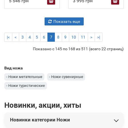
5 546 грн
3 995 грн
Показать еще
|<
<
3
4
5
6
7
8
9
10
11
>
>|
Показано с 145 по 168 из 511 (всего 22 страниц)
Вид ножа
- Ножи метательные
- Ножи сувенирные
- Ножи туристические
Новинки, акции, хиты
Новинки категории Ножи