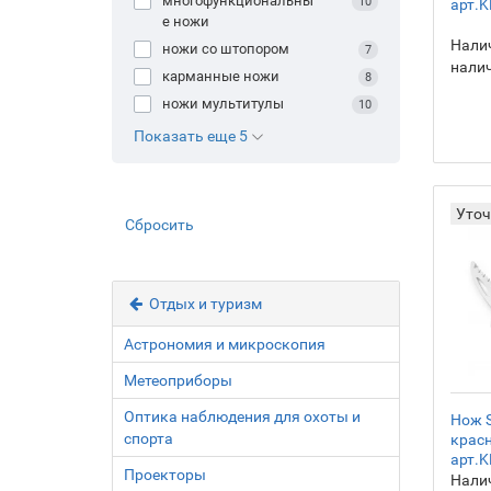
многофункциональны
10
арт.K
е ножи
Налич
ножи со штопором
7
нали
карманные ножи
8
ножи мультитулы
10
Показать еще 5
Уточ
Сбросить
Отдых и туризм
Астрономия и микроскопия
Метеоприборы
Оптика наблюдения для охоты и
Нож S
спорта
крас
арт.K
Проекторы
Налич