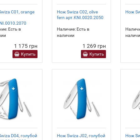
wiza C01, orange
Нож Swiza C02, olive
Нож Swi
fern арт.KNI.0020.2050
NI.0010.2070
ие:
Есть в
Наличие:
Есть в
Наличи
чии
наличии
налич
1 175 грн
1 269 грн
Купить
Купить
wiza D04, голубой
Нож Swiza J02, голубой
Нож Sw