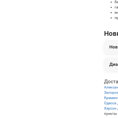
б
г
и
п
Нов
Нов
В эт
Диа
Нож 
Нож 
Нож 
Цены
Доста
Нож S
Алекса
Нож 
Запоро
Кремен
Одесса
Херсон
пункты