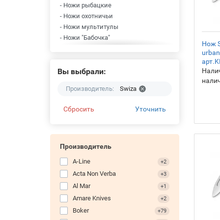
- Ножи рыбацкие
- Ножи охотничьи
- Ножи мультитулы
- Ножи "Бабочка"
Нож S
- Ножи карманные
urban
- Ножи авторские
арт.K
- Ножи с ножницами
Вы выбрали:
Налич
нали
- Ножи со штопором
Производитель:
Swiza
- Ножи многофункциональные
- Ножи коллекционные
Сбросить
Уточнить
- Ножи кухонные
- Ножи складные
- Ножи фиксированные
Производитель
A-Line
+2
Acta Non Verba
+3
Al Mar
+1
Amare Knives
+2
Boker
+79