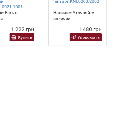
ый
fern арт.KNI.0060.2060
I.0021.1001
е:
Есть в
Наличие:
Уточняйте
ии
наличие
1 222 грн
1 480 грн
Купить
Уведомить