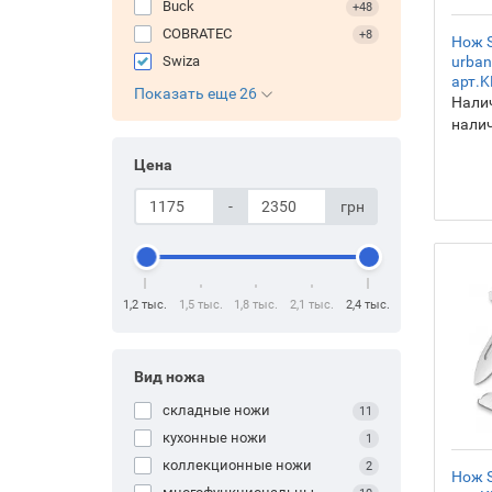
Buck
+48
COBRATEC
+8
Нож S
urban
Swiza
арт.K
Показать еще 26
Налич
нали
Цена
-
грн
1,2 тыс.
1,5 тыс.
1,8 тыс.
2,1 тыс.
2,4 тыс.
Вид ножа
складные ножи
11
кухонные ножи
1
коллекционные ножи
2
Нож S