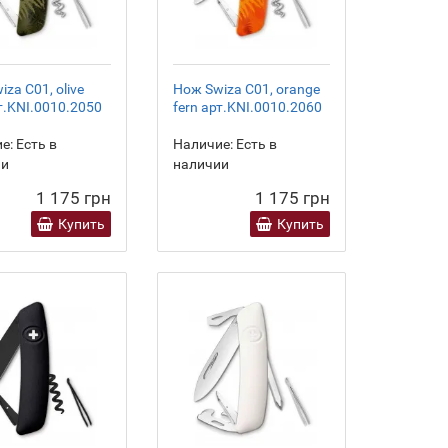
za C01, olive
Нож Swiza C01, orange
рт.KNI.0010.2050
fern арт.KNI.0010.2060
е:
Есть в
Наличие:
Есть в
ии
наличии
1 175 грн
1 175 грн
Купить
Купить