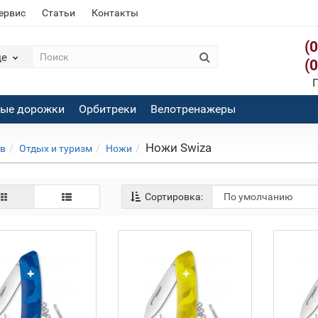
сервис
Статьи
Контакты
(
де
(
П
вые дорожки
Орбитреки
Велотренажеры
Ножи Swiza
ов
Отдых и туризм
Ножи
Сортировка: