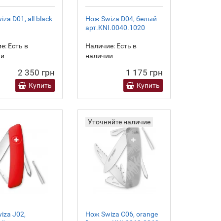
za D01, all black
Нож Swiza D04, белый
арт.KNI.0040.1020
е:
Есть в
Наличие:
Есть в
ии
наличии
2 350 грн
1 175 грн
Купить
Купить
Уточняйте наличие
iza J02,
Нож Swiza C06, orange