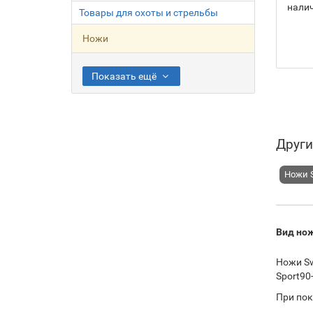
нали
Товары для охоты и стрельбы
Ножи
Показать ещё
Други
Ножи 
Вид но
Ножи Sw
Sport90
При пок