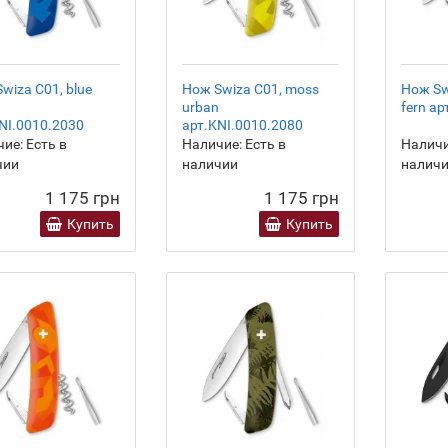
wiza C01, blue
Нож Swiza C01, moss
Нож Swi
urban
fern а
NI.0010.2030
арт.KNI.0010.2080
ие:
Есть в
Наличие:
Есть в
Наличи
чии
наличии
налич
1 175 грн
1 175 грн
Купить
Купить