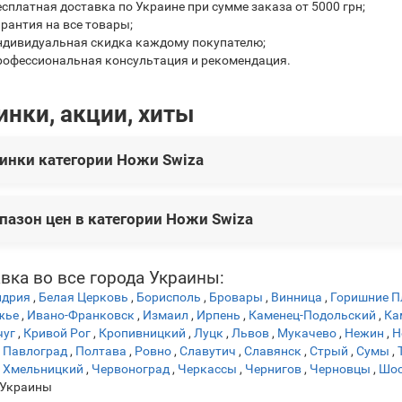
есплатная доставка по Украине при сумме заказа от 5000 грн;
арантия на все товары;
ндивидуальная скидка каждому покупателю;
рофессиональная консультация и рекомендация.
инки, акции, хиты
инки категории Ножи Swiza
ой категории представлены следующие новинки:
пазон цен в категории Ножи Swiza
Swiza D04, белый арт.KNI.0040.1020
1 175 грн
Swiza D04, голубой арт.KNI.0040.1030
1 175 грн
Swiza J02, голубой
 на товары варьируются от 1 175 грн до 2 350 грн.
1 222 грн
вка во все города Украины:
wiza C02, olive fern арт.KNI.0020.2050
1 269 грн
ндрия
,
Белая Церковь
,
Борисполь
,
Бровары
,
Винница
,
Горишние П
Swiza J02, красный арт.KNI.0021.1001
1 222 грн
жье
,
Ивано-Франковск
,
Измаил
,
Ирпень
,
Каменец-Подольский
,
Ка
чуг
,
Кривой Рог
,
Кропивницкий
,
Луцк
,
Львов
,
Мукачево
,
Нежин
,
Н
,
Павлоград
,
Полтава
,
Ровно
,
Славутич
,
Славянск
,
Стрый
,
Сумы
,
,
Хмельницкий
,
Червоноград
,
Черкассы
,
Чернигов
,
Черновцы
,
Шос
 Украины