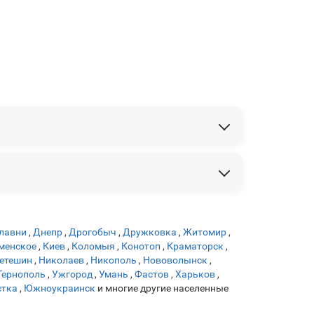
лавни
,
Днепр
,
Дрогобыч
,
Дружковка
,
Житомир
,
менское
,
Киев
,
Коломыя
,
Конотоп
,
Краматорск
,
етешин
,
Николаев
,
Никополь
,
Нововолынск
,
Тернополь
,
Ужгород
,
Умань
,
Фастов
,
Харьков
,
тка
,
Южноукраинск
и многие другие населенные