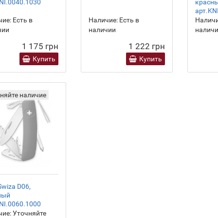
NI.0040.1030
красн
арт.KN
ие:
Есть в
Наличие:
Есть в
Наличи
чии
наличии
налич
1 175 грн
1 222 грн
Купить
Купить
няйте наличие
wiza D06,
ный
NI.0060.1000
ие:
Уточняйте