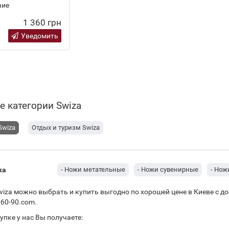
чие
1 360 грн
Уведомить
е категории Swiza
Swiza
Отдых и туризм Swiza
жа
- Ножи метательные
- Ножи сувенирные
- Нож
iza можно выбрать и купить выгодно по хорошей цене в Киеве с д
-60-90.com.
упке у нас Вы получаете: