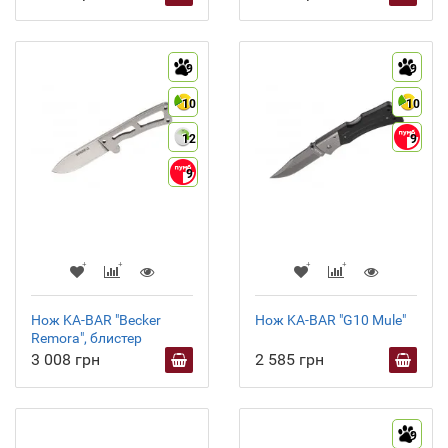
9
9
10
10
12
9
9
Нож KA-BAR "Becker
Нож KA-BAR "G10 Mule"
Remora", блистер
3 008 грн
2 585 грн
9