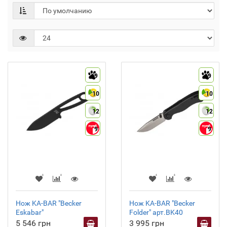
9
9
10
10
12
12
9
9
Нож KA-BAR "Becker
Нож KA-BAR "Becker
Eskabar"
Folder" арт.BK40
5 546 грн
3 995 грн