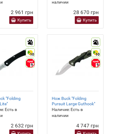
ии
наличии
2 961 грн
28 670 грн
Купить
Купить
9
9
10
10
9
9
ck "Folding
Нож Buck "Folding
Lite"
Pursuit Large Guthook"
е:
Есть в
Наличие:
Есть в
ии
наличии
2 632 грн
4 747 грн
Купить
Купить