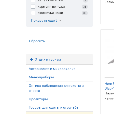
авторские ножи
4
нали
карманные ножи
36
охотничьи ножи
30
Показать еще 3
Сбросить
Отдых и туризм
Астрономия и микроскопия
Метеоприборы
Нож B
Оптика наблюдения для охоты и
Black
спорта
Налич
нали
Проекторы
Товары для охоты и стрельбы