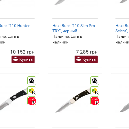
uck "110 Hunter
Нож Buck "110 Slim Pro
Нож Bu
"
TRX", черный
Select
ие:
Есть в
Наличие:
Есть в
Наличи
чии
наличии
налич
10 152 грн
7 285 грн
Купить
Купить
9
9
10
10
9
9