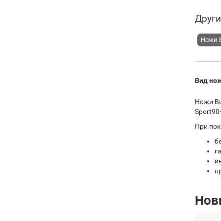
Други
Ножи 
Вид но
Ножи Bu
Sport90
При пок
б
г
и
п
Нов