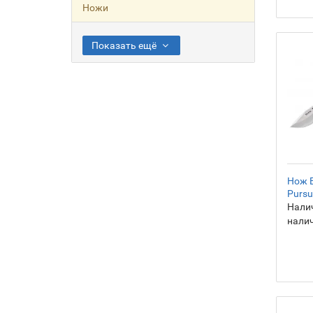
Ножи
Показать ещё
Нож B
Pursui
Налич
нали