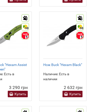
9
9
10
10
9
9
ck "Hexam Assist
Нож Buck "Hexam Black"
een"
е:
Есть в
Наличие:
Есть в
ии
наличии
3 290 грн
2 632 грн
Купить
Купить