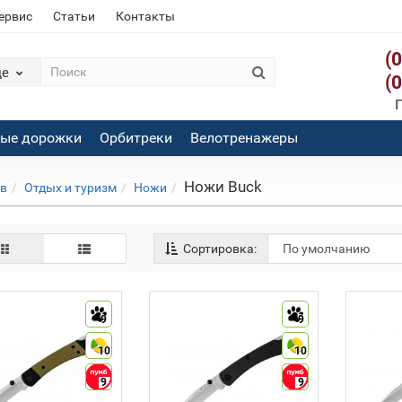
сервис
Статьи
Контакты
(
де
(
П
вые дорожки
Орбитреки
Велотренажеры
Ножи Buck
ов
Отдых и туризм
Ножи
Сортировка:
9
9
10
10
9
9