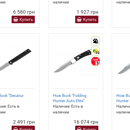
чии
наличии
налич
6 580 грн
1 927 грн
Купить
Купить
9
10
9
uck "Decatur
Нож Buck "Folding
Нож Bu
"
Hunter Auto Elite"
Hunter 
ие:
Есть в
Наличие:
Есть в
Наличи
чии
наличии
налич
2 491 грн
16 074 грн
Купить
Купить