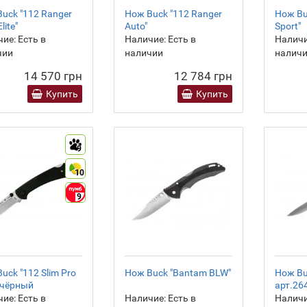
uck "112 Ranger
Нож Buck "112 Ranger
Нож Bu
lite"
Auto"
Sport"
ие:
Есть в
Наличие:
Есть в
Наличи
чии
наличии
налич
14 570 грн
12 784 грн
Купить
Купить
9
10
9
uck "112 Slim Pro
Нож Buck "Bantam BLW"
Нож Buc
 чёрный
арт.26
ие:
Есть в
Наличие:
Есть в
Наличи