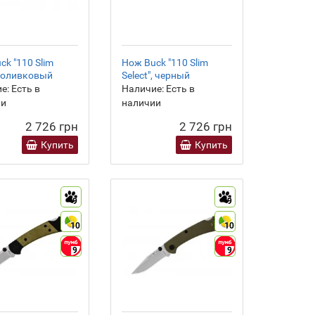
ck "110 Slim
Нож Buck "110 Slim
", оливковый
Select", черный
е:
Есть в
Наличие:
Есть в
ии
наличии
2 726 грн
2 726 грн
Купить
Купить
9
9
10
10
9
9