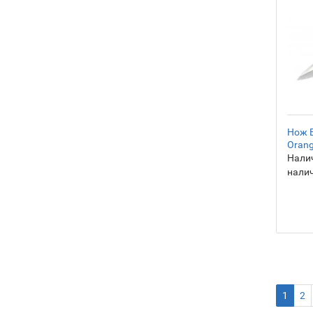
Нож B
Orang
Налич
нали
1
2