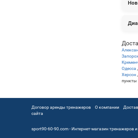
Нов
В эт
Диа
Нож 
Нож B
Нож 
Цены
Доста
Нож B
Алекса
Нож B
Запоро
Кремен
Одесса
Херсон
пункты
Договор аренды тренажеров
О компании
Достав
сайта
sport90-60-90.com - Интернет-магазин тренажеров и