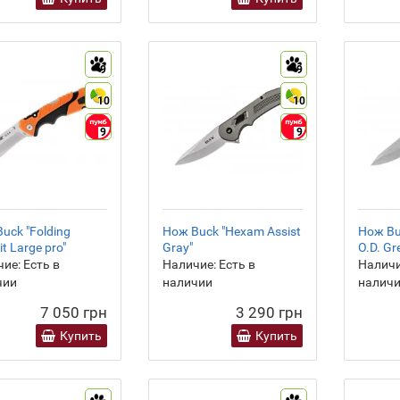
9
9
10
10
9
9
uck "Folding
Нож Buck "Hexam Assist
Нож Bu
t Large pro"
Gray"
O.D. Gr
ие:
Есть в
Наличие:
Есть в
Наличи
чии
наличии
налич
7 050 грн
3 290 грн
Купить
Купить