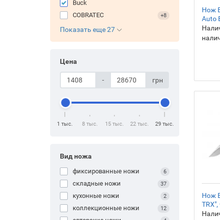
Buck
Нож B
COBRATEC
+8
Auto E
Налич
Показать еще 27
нали
Цена
-
грн
1 тыс.
8 тыс.
15 тыс.
22 тыс.
29 тыс.
Вид ножа
фиксированные ножи
6
складные ножи
37
Нож B
кухонные ножи
2
TRX",
коллекционные ножи
12
Налич