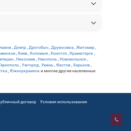
лавни
,
Днепр
,
Дрогобыч
,
Дружковка
,
Житомир
,
менское
,
Киев
,
Коломыя
,
Конотоп
,
Краматорск
,
етешин
,
Николаев
,
Никополь
,
Нововолынск
,
Тернополь
,
Ужгород
,
Умань
,
Фастов
,
Харьков
,
тка
,
Южноукраинск
и многие другие населенные
убличный договор
Условия использования