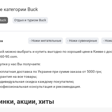
е категории Buck
Buck
Отдых и туризм Buck
жа
- Ножи метательные
- Ножи сувенирные
- Нож
ck можно выбрать и купить выгодно по хорошей цене в Киеве с до
-60-90.com.
упке у нас Вы получаете:
есплатная доставка по Украине при сумме заказа от 5000 грн;
арантия на все товары;
ндивидуальная скидка каждому покупателю;
рофессиональная консультация и рекомендация.
инки, акции, хиты