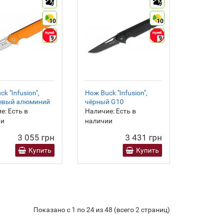
9
9
10
10
9
9
k "Infusion",
Нож Buck "Infusion",
евый алюминий
чёрный G10
е:
Есть в
Наличие:
Есть в
ии
наличии
3 055 грн
3 431 грн
Купить
Купить
Показано с 1 по 24 из 48 (всего 2 страниц)