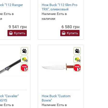
ck "112 Ranger
Нож Buck "112 Slim Pro
TRX", оливковый
е:
Есть в
Наличие:
Есть в
ии
наличии
9 541 грн
6 580 грн
Купить
Купить
9
9
10
10
9
9
k "Cavalier"
Нож Buck "Custom
4GYS
Bowie"
е:
Есть в
Наличие:
Есть в