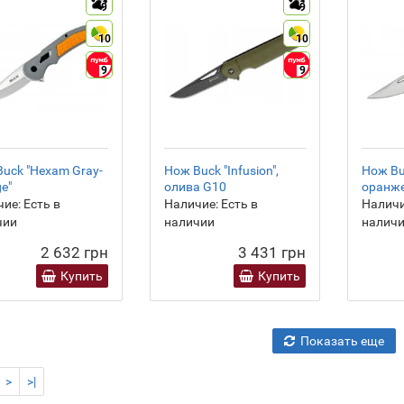
9
9
10
10
9
9
uck "Hexam Gray-
Нож Buck "Infusion",
Нож Buc
e"
олива G10
оранж
ие:
Есть в
Наличие:
Есть в
Наличи
чии
наличии
налич
2 632 грн
3 431 грн
Купить
Купить
Показать еще
>
>|