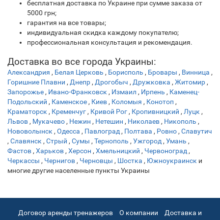
бесплатная доставка по Украине при сумме заказа от
5000 грн;
гарантия на все товары;
индивидуальная скидка каждому покупателю;
профессиональная консультация и рекомендация.
Доставка во все города Украины:
Александрия
,
Белая Церковь
,
Борисполь
,
Бровары
,
Винница
,
Горишние Плавни
,
Днепр
,
Дрогобыч
,
Дружковка
,
Житомир
,
Запорожье
,
Ивано-Франковск
,
Измаил
,
Ирпень
,
Каменец-
Подольский
,
Каменское
,
Киев
,
Коломыя
,
Конотоп
,
Краматорск
,
Кременчуг
,
Кривой Рог
,
Кропивницкий
,
Луцк
,
Львов
,
Мукачево
,
Нежин
,
Нетешин
,
Николаев
,
Никополь
,
Нововолынск
,
Одесса
,
Павлоград
,
Полтава
,
Ровно
,
Славутич
,
Славянск
,
Стрый
,
Сумы
,
Тернополь
,
Ужгород
,
Умань
,
Фастов
,
Харьков
,
Херсон
,
Хмельницкий
,
Червоноград
,
Черкассы
,
Чернигов
,
Черновцы
,
Шостка
,
Южноукраинск
и
многие другие населенные пункты Украины
Договор аренды тренажеров
О компании
Доставка и