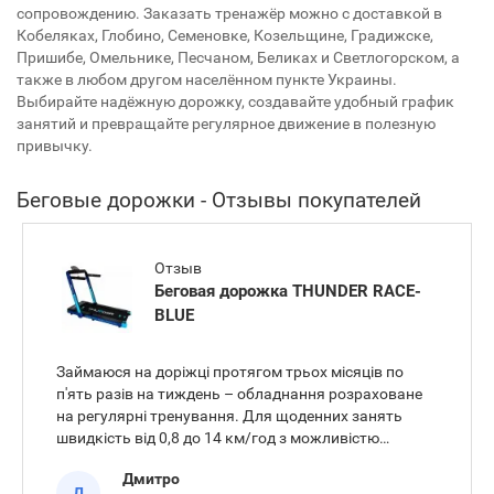
сопровождению. Заказать тренажёр можно с доставкой в
Кобеляках, Глобино, Семеновке, Козельщине, Градижске,
Пришибе, Омельнике, Песчаном, Беликах и Светлогорском, а
также в любом другом населённом пункте Украины.
Выбирайте надёжную дорожку, создавайте удобный график
занятий и превращайте регулярное движение в полезную
привычку.
Беговые дорожки - Отзывы покупателей
Отзыв
Беговая дорожка THUNDER RACE-
BLUE
Займаюся на доріжці протягом трьох місяців по
п'ять разів на тиждень – обладнання розраховане
на регулярні тренування. Для щоденних занять
швидкість від 0,8 до 14 км/год з можливістю
розгону до 18 км/год дає змогу легко підбирати
Дмитро
потрібний темп від ходьби до інтенсивного бігу.
Д