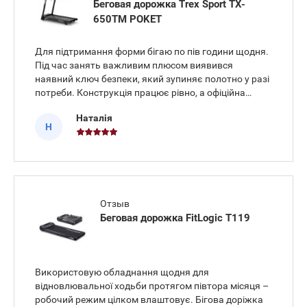
Беговая дорожка Trex Sport TX-
650TM POKET
Для підтримання форми бігаю по пів години щодня.
Під час занять важливим плюсом виявився
наявний ключ безпеки, який зупиняє полотно у разі
потреби. Конструкція працює рівно, а офіційна
гарантія 24 місяці надає впевненості у надійності
Наталія
електроніки. Також відзначу тихий мотор 1.75 к.с.,
Н
який не заважа
Отзыв
Беговая дорожка FitLogic T119
Використовую обладнання щодня для
відновлювальної ходьби протягом півтора місяця –
робочий режим цілком влаштовує. Бігова доріжка