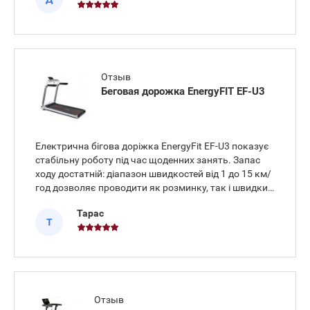
Працює мотор стабільно
Отзыв
Беговая дорожка EnergyFIT EF-U3
Електрична бігова доріжка EnergyFit EF-U3 показує
стабільну роботу під час щоденних занять. Запас
ходу достатній: діапазон швидкостей від 1 до 15 км/
год дозволяє проводити як розминку, так і швидкий
біг. Мотор працює без зауважень, потужність
Тарас
двигуна 2,0 к.с. з піковим показником 2,5 к.с.
Т
забезпечує
Отзыв