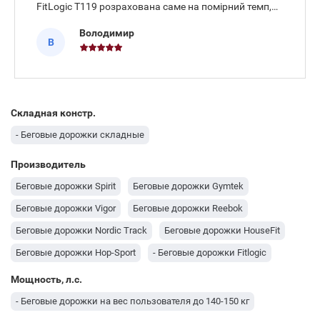
FitLogic T119 розрахована саме на помірний темп,
де швидкість від 0,5 до 6 км/год дозволяє плавно
Володимир
регулювати інтенсивність руху від повільного кроку
В
до активного. Встанов
Складная констр.
- Беговые дорожки складные
Производитель
Беговые дорожки Spirit
Беговые дорожки Gymtek
Беговые дорожки Vigor
Беговые дорожки Reebok
Беговые дорожки Nordic Track
Беговые дорожки HouseFit
Беговые дорожки Hop-Sport
- Беговые дорожки Fitlogic
Беговые дорожки EnergyFIT
Беговые дорожки Toorx
Мощность, л.с.
Беговые дорожки ProForm
- Беговые дорожки на вес пользователя до 140-150 кг