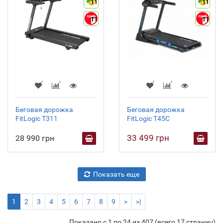
11
11
11
11
Беговая дорожка
Беговая дорожка
FitLogic T311
FitLogic T45C
33 499 грн
28 990 грн
Показать еще
1
2
3
4
5
6
7
8
9
>
>|
Показано с 1 по 24 из 407 (всего 17 страниц)