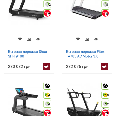
12
8
9
8
Беговая дорожка Shua
Беговая дорожка Fitex
SH-T9100
TA785 AC Motor 3.0
230 032 грн
232 076 грн
4
9
4
10
4
12
4
9