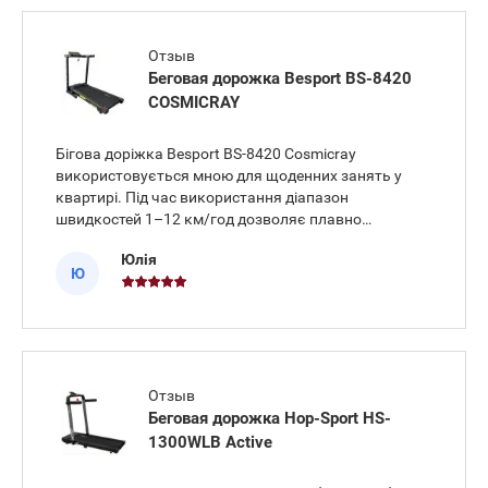
Отзыв
Беговая дорожка Besport BS-8420
COSMICRAY
Бігова доріжка Besport BS-8420 Cosmicray
використовується мною для щоденних занять у
квартирі. Під час використання діапазон
швидкостей 1–12 км/год дозволяє плавно
регулювати навантаження від спокійної ходьби до
Юлія
активного бігу. Панель керування проста, а
Ю
вбудовані датчики допомагають стежити за стан
Отзыв
Беговая дорожка Hop-Sport HS-
1300WLB Active