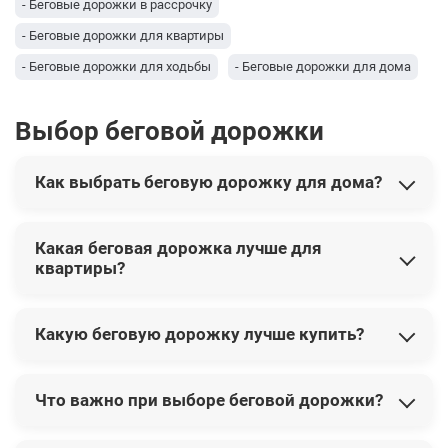
- Беговые дорожки в рассрочку
- Беговые дорожки для квартиры
- Беговые дорожки для ходьбы
- Беговые дорожки для дома
- Профессиональные беговые дорожки
Выбор беговой дорожки
Как выбрать беговую дорожку для дома?
Какая беговая дорожка лучше для
Как выбрать беговую дорожку для дома
квартиры?
и не ошибиться?
Чтобы правильно выбрать
беговую дорожку для дома
,
Какую беговую дорожку лучше купить?
Какая беговая дорожка лучше для
сначала определите основную цель тренировок:
квартиры? Главные критерии выбора
спокойная ходьба, быстрый шаг, лёгкий или регулярный
бег. От этого зависят размеры бегового полотна,
Что важно при выборе беговой дорожки?
Для квартиры лучше выбирать компактную,
Какую беговую дорожку лучше купить?
мощность двигателя и необходимая максимальная
Рекомендации по бюджету и назначению
устойчивую и сравнительно тихую модель, которую
скорость. Не начинайте выбор с количества программ,
удобно хранить и перемещать. При выборе
беговой
дизайна дисплея и дополнительных функций — эти