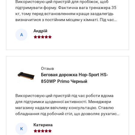
Використовую цей пристрій для пробіжок, щоб
підтримувати форму. Фактична вага тренажера 35
кг, тому перед встановленням краще заздалегідь
визначитися з постійним місцем у кімнаті. Під час
використання Бігова доріжка Hop-Sport HS-
Андрій
1300WLB Active демонструє стійкість і рівний хід
А
полотна, суглоби під
Отзыв
Беговая дорожка Hop-Sport HS-
850WP Primo Черный
Використовую цей пристрій під час роботи вдома
для підтримки щоденної активності. Менеджери
магазину надали ввічливу консультацію. Ставлю
обладнання під робочий стіл, що дозволяє рухатися
під час виконання завдань. Завдяки плоскому
Катерина
дизайну тренажер легко ховати під ліжко після
К
завершення ходьби. Під