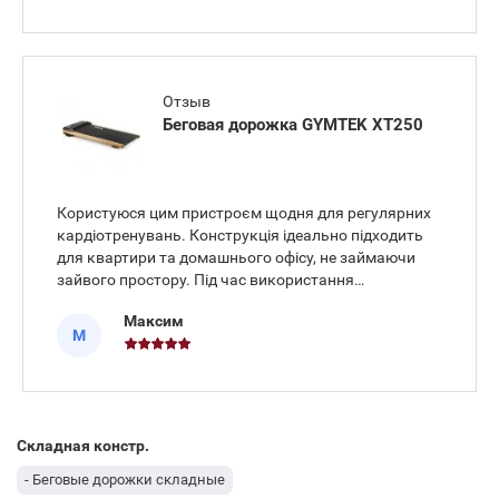
Отзыв
Беговая дорожка GYMTEK XT250
Користуюся цим пристроєм щодня для регулярних
кардіотренувань. Конструкція ідеально підходить
для квартири та домашнього офісу, не займаючи
зайвого простору. Під час використання
обладнання допомагає підтримувати щоденну
Максим
активність навіть при сидячій роботі. Саме тому я
М
вирішив купити цю модель. Під
Складная констр.
- Беговые дорожки складные