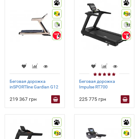
4
9
4
10
4
12
4
9
Беговая дорожка
Беговая дорожка
inSPORTline Gardian G12
Impulse RT700
219 367 грн
225 775 грн
9
8
10
8