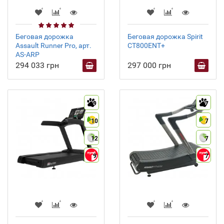
Беговая дорожка
Беговая дорожка Spirit
Assault Runner Pro, арт.
CT800ENT+
AS-ARP
294 033 грн
297 000 грн
9
7
10
7
12
7
9
7