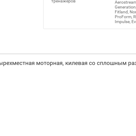
тренажеров
Aerostream,
Generation
Fitland, No
ProForm, Re
Impulse, Ev
тырехместная моторная, килевая со сплошным р