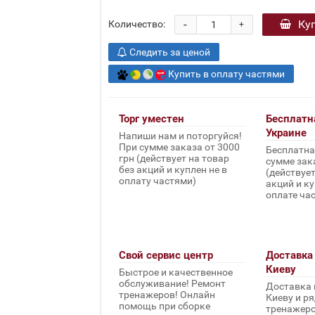
-
Ку
Количество:
+
Следить за ценой
Купить в оплату частями
Торг уместен
Бесплатн
Украине
Напиши нам и поторгуйся!
При сумме заказа от 3000
Бесплатна
грн (действует на товар
сумме зака
без акций и куплен не в
(действует
оплату частями)
акций и ку
оплате ча
Свой сервис центр
Доставка 
Киеву
Быстрое и качественное
обслуживание! Ремонт
Доставка 
тренажеров! Онлайн
Киеву и ря
помощь при сборке
тренажеров 