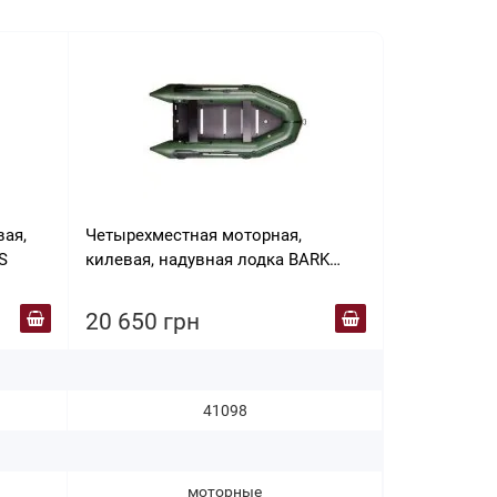
вая,
Четырехместная моторная,
Четырехмес
S
килевая, надувная лодка BARK
килевая, на
ВТ-360 S
330 S
20 650 грн
21 040 г
41098
моторные