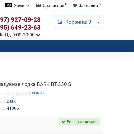
0
0
Язык
Сравнение
Закладки
097) 927-09-28
Корзина
: 0
095) 649-23-63
н-Нд 9:00-20:00
надувная лодка BARK ВТ-330 S
0 отзывов
Bark
41096
Есть в наличии