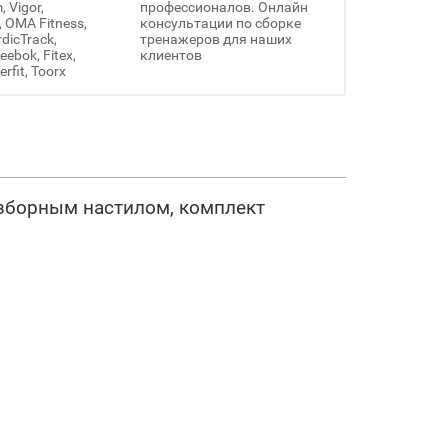
 Vigor,
профессионалов. Онлайн
, OMA Fitness,
консультации по сборке
rdicTrack,
тренажеров для наших
ebok, Fitex,
клиентов
erfit, Toorx
азборным настилом, комплект