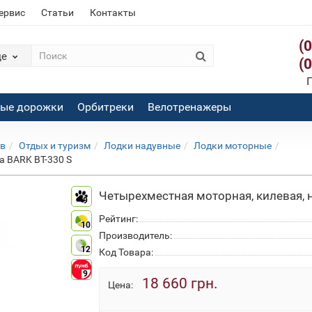
сервис
Статьи
Контакты
(
де
(
П
вые дорожки
Орбитреки
Велотренажеры
ов
Отдых и туризм
Лодки надувные
Лодки моторные
а BARK ВТ-330 S
Четырехместная моторная, килевая, 
9
Рейтинг:
10
Производитель:
12
Код Товара:
9
18 660 грн.
Цена: