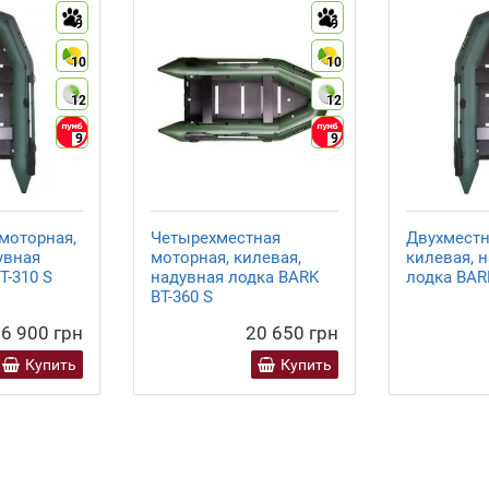
9
9
10
10
12
12
9
9
моторная,
Четырехместная
Двухместн
увная
моторная, килевая,
килевая, 
Т-310 S
надувная лодка BARK
лодка BARK
ВТ-360 S
6 900 грн
20 650 грн
Купить
Купить