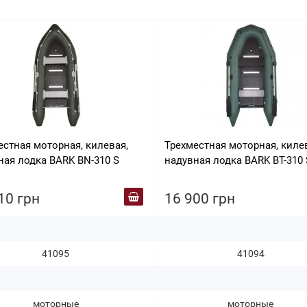
естная моторная, килевая,
Трехместная моторная, киле
ная лодка BARK ВN-310 S
надувная лодка BARK ВТ-310 
10 грн
16 900 грн
41095
41094
моторные
моторные