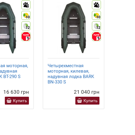
9
9
10
10
12
12
9
9
ая моторная,
Четырехместная
Моторн
надувная
моторная, килевая,
надувн
 ВТ-290 S
надувная лодка BARK
лодка 
ВN-330 S
КМ-280
16 630 грн
21 040 грн
Купить
Купить