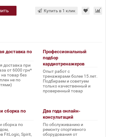
пить
Купить в 1 клик
ая доставка по
Профессиональный
подбор
кардиотренажеров
я доставка при
за от 6000 грн*
Опыт работ с
 на товар без
тренажерами более 15 лет.
плен не по
Подбираем и советуем
стями)
только качественный и
проверенный товар
и сборка по
Два года онлайн-
консультаций
и сборка по
По обслуживанию и
дом,
ремонту спортивного
FitLogic, Spirit,
оборудования от