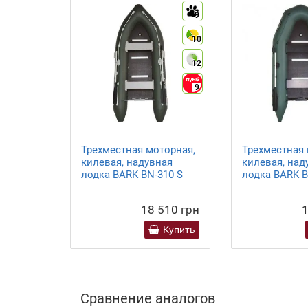
9
10
12
9
Трехместная моторная,
Трехместная 
килевая, надувная
килевая, над
лодка BARK ВN-310 S
лодка BARK В
18 510 грн
1
Купить
Сравнение аналогов