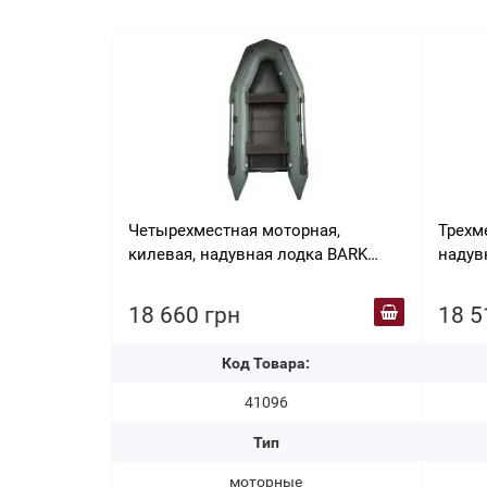
Четырехместная моторная,
Трехм
килевая, надувная лодка BARK
надув
ВТ-330 S
18 660 грн
18 5
Код Товара:
41096
Тип
моторные