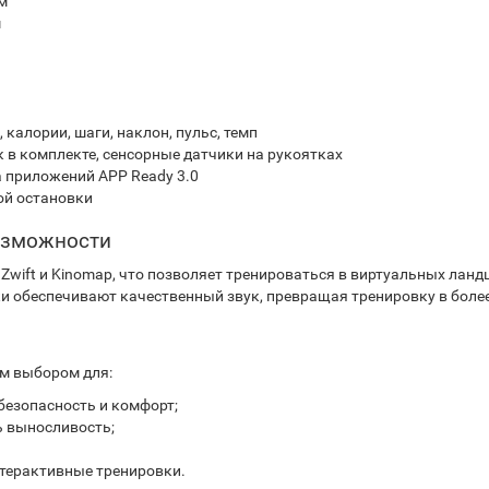
см
м
 калории, шаги, наклон, пульс, темп
 в комплекте, сенсорные датчики на рукоятках
 приложений APP Ready 3.0
ой остановки
озможности
, Zwift и Kinomap, что позволяет тренироваться в виртуальных лан
ки обеспечивают качественный звук, превращая тренировку в бол
м выбором для:
езопасность и комфорт;
ь выносливость;
нтерактивные тренировки.