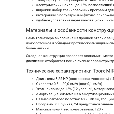
электрический наклон до 12%, позволяющий и
широкий набор тренировочных программ для 
интеграцию с популярными фитнес-приложен
удобное управление через инновационный сма
Материалы и особенности конструкц
Рама тренажёра выполнена из прочной стали с за
износостойкое и обладает противоскользящими сво
более мягким.
Складная конструкция позволяет экономить место 
дисплеями отображает все ключевые параметры тре
Технические характеристики Toorx MI
Двигатель: 3,25 HP (постоянная мощность) / 4
Скорость: 0,8 – 20,0 км/ч (шаг 0,1 км/ч)
Угол наклона: до 12% (12 уровней, моторизов
Амортизация: система из 6 амортизационных
Размер бегового полотна: 48 × 138 см, толщин
Программы: 1 ручная, 24 предустановленные, 
Максимальный вес пользователя: 120 кг