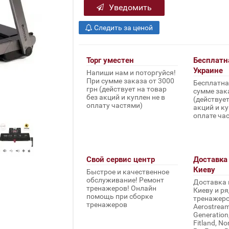
Уведомить
Следить за ценой
Торг уместен
Бесплатн
Украине
Напиши нам и поторгуйся!
При сумме заказа от 3000
Бесплатна
грн (действует на товар
сумме зака
без акций и куплен не в
(действует
оплату частями)
акций и ку
оплате ча
Свой сервис центр
Доставка 
Киеву
Быстрое и качественное
обслуживание! Ремонт
Доставка 
тренажеров! Онлайн
Киеву и ря
помощь при сборке
тренажеров 
тренажеров
Aerostream,
Generation
Fitland, No