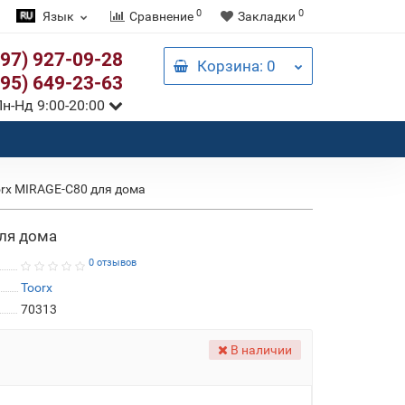
0
0
Язык
Сравнение
Закладки
097) 927-09-28
Корзина
: 0
095) 649-23-63
н-Нд 9:00-20:00
rx MIRAGE-C80 для дома
ля дома
0 отзывов
Toorx
70313
В наличии