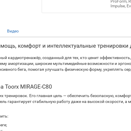
ProForm, Re
Impulse, Ev
Видео
 мощь, комфорт и интеллектуальные тренировки 
ный кардиотренажёр, созданный для тех, кто ценит эффективность,
тему амортизации, широкие мультимедийные возможности и эрго
енсивного бега, помогая улучшать физическую форму, укреплять с
а Toorx MIRAGE-C80
х тренировок. Его главная цель — обеспечить безопасную, комфор
ль гарантирует стабильную работу даже на высокой скорости, а
ить:
еге;
ч;