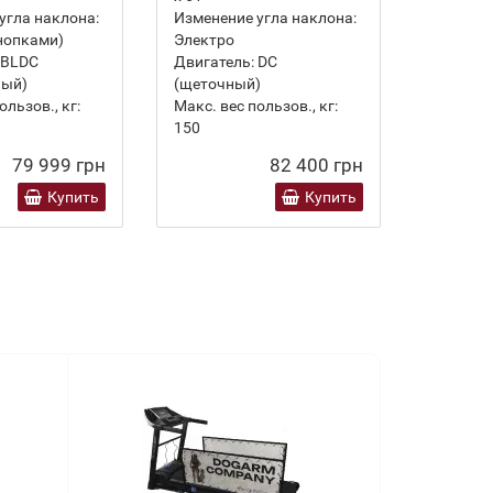
угла наклона:
Изменение угла наклона:
Изменен
нопками)
Электро
Электро
BLDC
Двигатель:
DC
Двигате
ный)
(щеточный)
(переме
ользов., кг:
Макс. вес пользов., кг:
Макс. ве
150
180
79 999 грн
82 400 грн
Купить
Купить