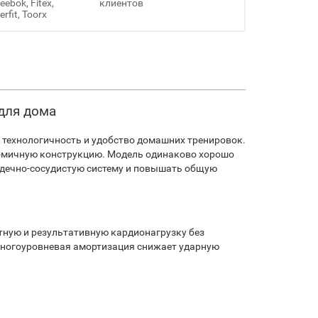
ebok, Fitex,
клиентов
erfit, Toorx
для дома
 технологичность и удобство домашних тренировок.
номичную конструкцию. Модель одинаково хорошо
ердечно-сосудистую систему и повышать общую
тную и результативную кардионагрузку без
 многоуровневая амортизация снижает ударную