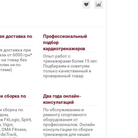
ая доставка по
Профессиональный
подбор
кардиотренажеров
я доставка при
за от 6000 грн*
Опыт работ с
 на товар без
тренажерами более 15 лет.
плен не по
Подбираем и советуем
стями)
только качественный и
проверенный товар
и сборка по
Два года онлайн-
консультаций
и сборка по
По обслуживанию и
дом,
ремонту спортивного
FitLogic, Spirit,
оборудования от
 Vigor,
профессионалов. Онлайн
, OMA Fitness,
консультации по сборке
rdicTrack,
тренажеров для наших