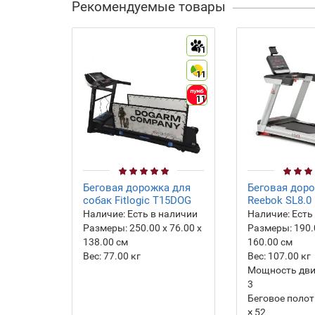
Рекомендуемые товары
11
11
11
Беговая дорожка для
Беговая дор
собак Fitlogic T15DOG
Reebok SL8.0
Наличие:
Есть в наличии
Наличие:
Есть
Размеры:
250.00 х 76.00 х
Размеры:
190.
138.00 см
160.00 см
Вес:
77.00
кг
Вес:
107.00
кг
Мощность двиг
3
Беговое полотн
× 52