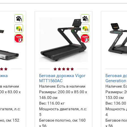
11
11
11
11
11
11
ожка
Беговая дорожка Vigor
Беговая д
MTT1560AC
Generation 
 в наличии
Наличие:
Есть в наличии
Наличие:
Ес
00 х 83.00 х
Размеры:
200.00 х 85.00 х
Размеры:
2
146.00 см
153.00 см
Вес:
116.00
кг
Вес:
136.00
ателя, л.с:
Мощность двигателя, л.с:
Мощность д
5
4
о, см:
152
Беговое полотно, см:
160
Беговое пол
х 56
х 56