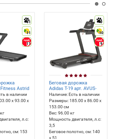
11
9
11
10
11
9
орожка
Беговая дорожка
Бегова
Fitness Astrid
Adidas T-19 арт. AVUS-
HouseFi
10421
ть в наличии
Наличие:
Есть в наличии
Наличие
03.00 х 93.00 х
Размеры:
185.00 х 86.00 х
Размеры
153.00 см
154.00 
кг
Вес:
96.00
кг
Вес:
149
вигателя, л.с:
Мощность двигателя, л.с:
Мощность
3,5
4
отно, см:
153
Беговое полотно, см:
140
Беговое 
х 51
х 55