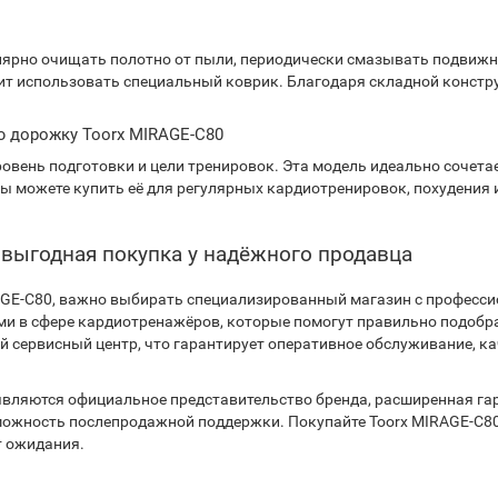
лярно очищать полотно от пыли, периодически смазывать подвиж
ит использовать специальный коврик. Благодаря складной констр
ую дорожку Toorx MIRAGE-C80
ровень подготовки и цели тренировок. Эта модель идеально сочет
Вы можете купить её для регулярных кардиотренировок, похудения
 выгодная покупка у надёжного продавца
AGE-C80, важно выбирать специализированный магазин с професси
 в сфере кардиотренажёров, которые помогут правильно подобрат
ый сервисный центр, что гарантирует оперативное обслуживание, 
вляются официальное представительство бренда, расширенная га
зможность послепродажной поддержки. Покупайте Toorx MIRAGE-C8
т ожидания.