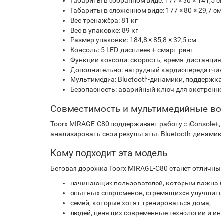
Габариты в собранном виде: 177 × 80 × 141,5 
Габариты в сложенном виде: 177 × 80 × 29,7 с
Вес тренажёра: 81 кг
Вес в упаковке: 89 кг
Размер упаковки: 184,8 × 85,8 × 32,5 см
Консоль: 5 LED-дисплеев + смарт-ринг
Функции консоли: скорость, время, дистанция,
Дополнительно: нагрудный кардиопередатчик
Мультимедиа: Bluetooth-динамики, поддержка
Безопасность: аварийный ключ для экстренн
Совместимость и мультимедийные в
Toorx MIRAGE-C80 поддерживает работу с iConsole+
анализировать свои результаты. Bluetooth-динами
Кому подходит эта модель
Беговая дорожка Toorx MIRAGE-C80 станет отличны
начинающих пользователей, которым важна б
опытных спортсменов, стремящихся улучшит
семей, которые хотят тренироваться дома;
людей, ценящих современные технологии и и