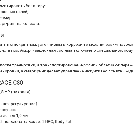
митировать бег в гору;
разных целей;
иями;
рт-ринг на консоли.
ии
щитным покрытием, устойчивым к коррозии и механическим повреж
йствами. Амортизационная система включает 6 специальных подуш
после тренировки, а транспортировочные ролики облегчают переме
нировки, а смарт-ринг делает управление интуитивно понятным д
RAGE-C80
,5 HP (пиковая)
анная регулировка)
 подушек
а ленты 1,6 мм
3 пользовательские, 4 HRC, Body Fat