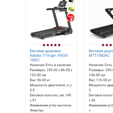
9
10
9
Беговая дорожка
Беговая доро
Adidas T-19 арт. AVUS-
MTT1560AC
10421
Наличие:
Есть в наличии
Наличие:
Есть
Размеры:
185.00 х 86.00 х
Размеры:
200.
153.00 см
146.00 см
Вес:
96.00
кг
Вес:
116.00
кг
Мощность двигателя, л.с:
Мощность двиг
3,5
5
Беговое полотно, см:
140
Беговое полотн
х 51
х 56
Изменение угла наклона:
Изменение угл
Электро
+