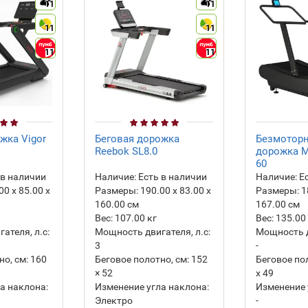
11
11
11
11
11
11
жка Vigor
Беговая дорожка
Безмоторн
Reebok SL8.0
дорожка MF
60
 в наличии
Наличие:
Есть в наличии
Наличие:
Ес
00 х 85.00 х
Размеры:
190.00 х 83.00 х
Размеры:
1
160.00 см
167.00 см
Вес:
107.00
кг
Вес:
135.00
ателя, л.с:
Мощность двигателя, л.с:
Мощность д
3
-
о, см:
160
Беговое полотно, см:
152
Беговое пол
× 52
х 49
а наклона:
Изменение угла наклона:
Изменение 
Электро
-