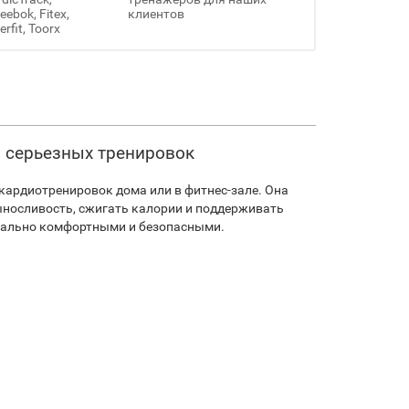
ebok, Fitex,
клиентов
erfit, Toorx
я серьезных тренировок
ардиотренировок дома или в фитнес-зале. Она
ыносливость, сжигать калории и поддерживать
мально комфортными и безопасными.