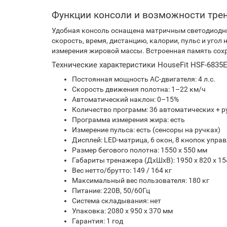
Функции консоли и возможности тре
Удобная консоль оснащена матричным светодиодны
скорость, время, дистанцию, калории, пульс и уго
измерения жировой массы. Встроенная память сохр
Технические характеристики HouseFit HSF-6835
Постоянная мощность AC-двигателя: 4 л.с.
Скорость движения полотна: 1–22 км/ч
Автоматический наклон: 0–15%
Количество программ: 36 автоматических + 
Программа измерения жира: есть
Измерение пульса: есть (сенсоры на ручках)
Дисплей: LED-матрица, 6 окон, 8 кнопок упра
Размер бегового полотна: 1550 х 550 мм
Габариты тренажера (ДхШхВ): 1950 х 820 х 1
Вес нетто/брутто: 149 / 164 кг
Максимальный вес пользователя: 180 кг
Питание: 220В, 50/60Гц
Система складывания: нет
Упаковка: 2080 х 950 х 370 мм
Гарантия: 1 год