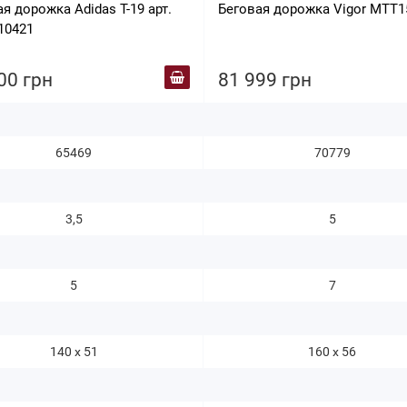
я дорожка Adidas T-19 арт.
Беговая дорожка Vigor MTT
10421
00 грн
81 999 грн
65469
70779
3,5
5
5
7
140 х 51
160 х 56