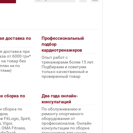
ая доставка по
Профессиональный
подбор
кардиотренажеров
я доставка при
за от 6000 грн*
Опыт работ с
 на товар без
тренажерами более 15 лет.
плен не по
Подбираем и советуем
стями)
только качественный и
проверенный товар
и сборка по
Два года онлайн-
консультаций
и сборка по
По обслуживанию и
дом,
ремонту спортивного
FitLogic, Spirit,
оборудования от
 Vigor,
профессионалов. Онлайн
, OMA Fitness,
консультации по сборке
rdicTrack,
тренажеров для наших