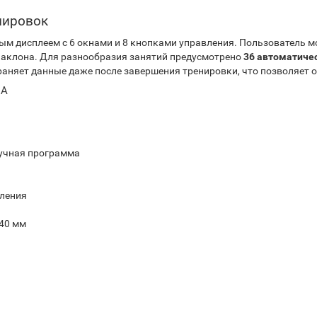
нировок
м дисплеем с 6 окнами и 8 кнопками управления. Пользователь м
л наклона. Для разнообразия занятий предусмотрено
36 автоматиче
аняет данные даже после завершения тренировки, что позволяет о
EA
ручная программа
вления
540 мм