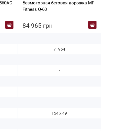
1560AC
Безмоторная беговая дорожка MF
Беговая дор
Fitness Q-60
Plus AC
84 965 грн
84 999 г
71964
-
-
154 х 49