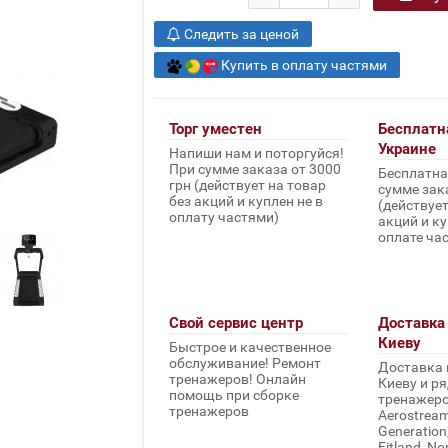
Следить за ценой
Купить в оплату частями
Торг уместен
Бесплатн
Украине
Напиши нам и поторгуйся!
При сумме заказа от 3000
Бесплатна
грн (действует на товар
сумме зака
без акций и куплен не в
(действует
оплату частями)
акций и ку
оплате ча
Свой сервис центр
Доставка 
Киеву
Быстрое и качественное
обслуживание! Ремонт
Доставка 
тренажеров! Онлайн
Киеву и ря
помощь при сборке
тренажеров 
тренажеров
Aerostream,
Generation
Fitland, No