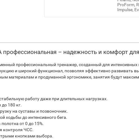
ProForm, Re
Impulse, Ev
A профессиональная – надежность и комфорт дл
менный профессиональный тренажер, созданный для интенсивных к
трукцию и широкий функционал, позволяя эффективно развивать в
ным материалам и продуманной эргономике, занятия будут макси
 стабильную работу даже при длительных нагрузках.
до 180 кг.
рузку на суставы и позвоночник.
рой ходьбы до интенсивного бега.
полотна от 0 до 15%.
я контроля ЧСС.
ыстрыми кнопками выбора.