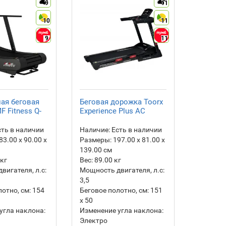
9
11
10
11
9
11
ая беговая
Беговая дорожка Toorx
Бегова
 Fitness Q-
Experience Plus AC
собак F
ть в наличии
Наличие:
Есть в наличии
Наличие
83.00 х 90.00 х
Размеры:
197.00 х 81.00 х
Размеры
139.00 см
138.00 
кг
Вес:
89.00
кг
Вес:
77.
вигателя, л.с:
Мощность двигателя, л.с:
3,5
отно, см:
154
Беговое полотно, см:
151
х 50
угла наклона:
Изменение угла наклона:
Электро