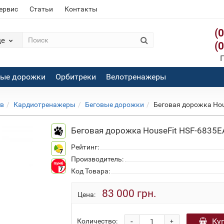
сервис
Статьи
Контакты
(
де
(
П
вые дорожки
Орбитреки
Велотренажеры
ов
Кардиотренажеры
Беговые дорожки
Беговая дорожка Ho
Беговая дорожка HouseFit HSF-6835
7
Рейтинг:
7
Производитель:
7
Код Товара:
83 000 грн.
Цена:
-
Ку
Количество:
+