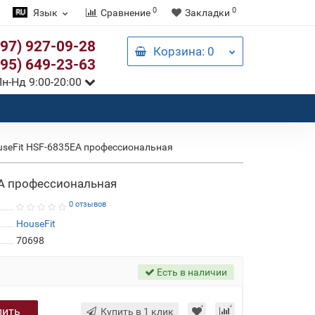
0
0
Язык
Сравнение
Закладки
097) 927-09-28
Корзина
: 0
095) 649-23-63
н-Нд 9:00-20:00
useFit HSF-6835EA профессиональная
EA профессиональная
0 отзывов
HouseFit
70698
Есть в наличии
пить
Купить в 1 клик