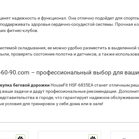
ценят надежность и функционал. Она отлично подойдет для спортс
ся поддерживать здоровье сердечно-сосудистой системы. Прочная 
их фитнес-клубов.
системой складывания, ее можно удобно разместить в выделенной 
ыли, проверять состояние полотна и датчиков, а также использов
90-60-90.com – профессиональный выбор для ваш
купка беговой дорожки
HouseFit HSF-6835EA станет отличным ре
д ваши задачи и дадут профессиональные рекомендации. Дополни
едставительства в городе, что гарантирует надежное обслуживани
е условия для тренировок у себя дома или в зале!