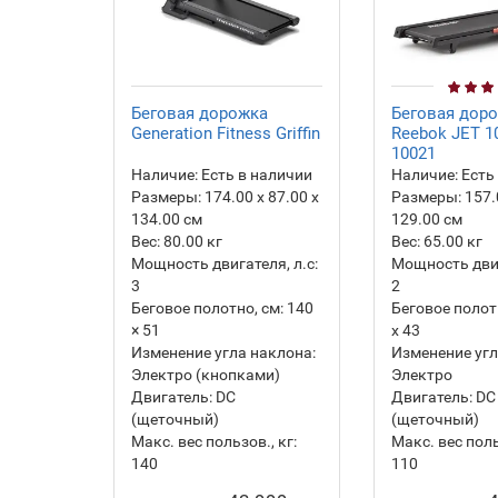
Беговая дорожка
Беговая дор
Generation Fitness Griffin
Reebok JET 1
10021
Наличие:
Есть в наличии
Наличие:
Есть
Размеры:
174.00 х 87.00 х
Размеры:
157.
134.00 см
129.00 см
Вес:
80.00
кг
Вес:
65.00
кг
Мощность двигателя, л.с:
Мощность двиг
3
2
Беговое полотно, см:
140
Беговое полотн
× 51
х 43
Изменение угла наклона:
Изменение угл
Электро (кнопками)
Электро
Двигатель:
DC
Двигатель:
DC
(щеточный)
(щеточный)
Макс. вес пользов., кг:
Макс. вес поль
140
110