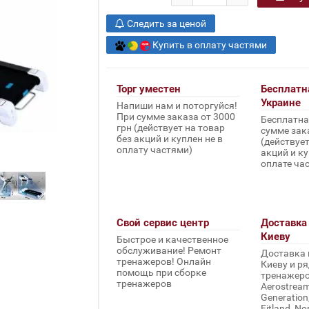
Следить за ценой
Купить в оплату частями
Торг уместен
Бесплатн
Украине
Напиши нам и поторгуйся!
При сумме заказа от 3000
Бесплатна
грн (действует на товар
сумме зака
без акций и куплен не в
(действует
оплату частями)
акций и ку
оплате ча
Свой сервис центр
Доставка 
Киеву
Быстрое и качественное
обслуживание! Ремонт
Доставка 
тренажеров! Онлайн
Киеву и ря
помощь при сборке
тренажеров 
тренажеров
Aerostream,
Generation
Fitland, No