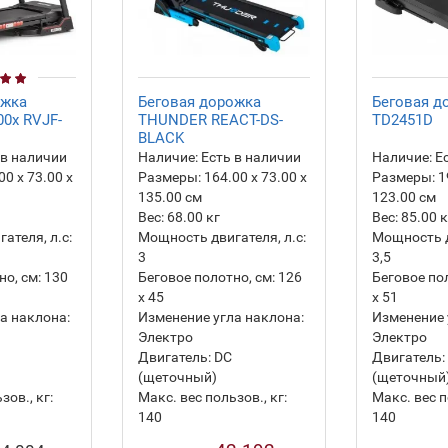
ожка
Беговая дорожка
Беговая д
00x RVJF-
THUNDER REACT-DS-
TD2451D
BLACK
 в наличии
Наличие:
Есть в наличии
Наличие:
Ес
00 х 73.00 х
Размеры:
164.00 х 73.00 х
Размеры:
1
135.00 см
123.00 см
Вес:
68.00
кг
Вес:
85.00
к
ателя, л.с:
Мощность двигателя, л.с:
Мощность д
3
3,5
о, см:
130
Беговое полотно, см:
126
Беговое пол
х 45
х 51
а наклона:
Изменение угла наклона:
Изменение 
Электро
Электро
Двигатель:
DC
Двигатель:
(щеточный)
(щеточный
зов., кг:
Макс. вес пользов., кг:
Макс. вес п
140
140