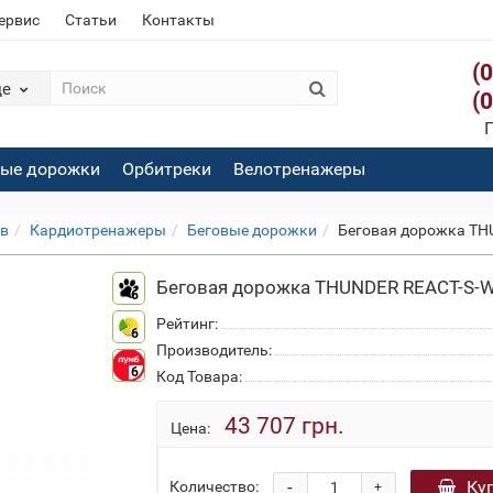
сервис
Статьи
Контакты
(
де
(
П
вые дорожки
Орбитреки
Велотренажеры
ов
Кардиотренажеры
Беговые дорожки
Беговая дорожка TH
Беговая дорожка THUNDER REACT-S-W
6
Рейтинг:
6
Производитель:
6
Код Товара:
43 707 грн.
Цена:
-
Ку
Количество:
+