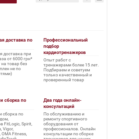
ая доставка по
Профессиональный
подбор
кардиотренажеров
я доставка при
за от 6000 грн*
Опыт работ с
 на товар без
тренажерами более 15 лет.
плен не по
Подбираем и советуем
стями)
только качественный и
проверенный товар
и сборка по
Два года онлайн-
консультаций
и сборка по
По обслуживанию и
дом,
ремонту спортивного
FitLogic, Spirit,
оборудования от
 Vigor,
профессионалов. Онлайн
, OMA Fitness,
консультации по сборке
rdicTrack,
тренажеров для наших