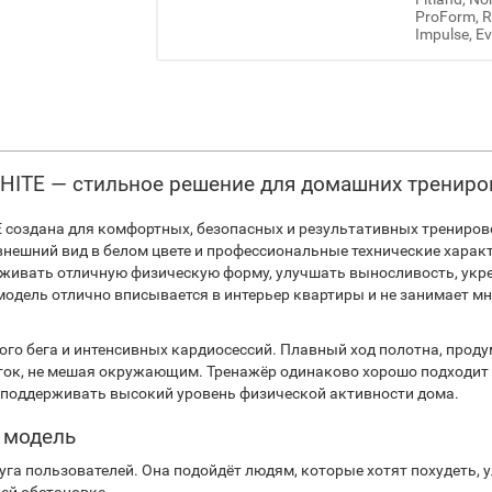
ProForm, Re
Impulse, Ev
HITE — стильное решение для домашних трениро
создана для комфортных, безопасных и результативных тренировок
нешний вид в белом цвете и профессиональные технические харак
ивать отличную физическую форму, улучшать выносливость, укреп
модель отлично вписывается в интерьер квартиры и не занимает мн
ого бега и интенсивных кардиосессий. Плавный ход полотна, проду
ток, не мешая окружающим. Тренажёр одинаково хорошо подходит к
т поддерживать высокий уровень физической активности дома.
 модель
га пользователей. Она подойдёт людям, которые хотят похудеть, у