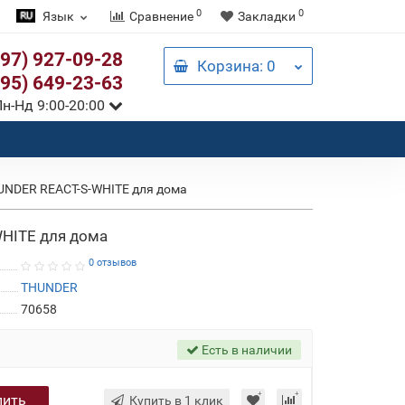
0
0
Язык
Сравнение
Закладки
097) 927-09-28
Корзина
: 0
095) 649-23-63
н-Нд 9:00-20:00
UNDER REACT-S-WHITE для дома
HITE для дома
0 отзывов
THUNDER
70658
Есть в наличии
пить
Купить в 1 клик