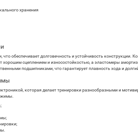
икального хранения
ии
, что обеспечивает долговечность и устойчивость конструкции. 
т хорошим сцеплением и износостойкостью, а эластомеры амортиз
твенными подшипниками, что гарантирует плавность хода и долги
аммы
ктроникой, которая делает тренировки разнообразными и мотив
ежимы.
;
ммы;
нировки;
мы.