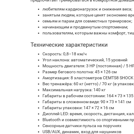
предпочитает тренироваться в комфортной домашн
любителям кардионагрузок и снижения веса;
занятым людям, которые ценят экономию вр
семьям и парам для совместных тренировок;
начинающим и продвинутым спортсменам;
пользователям, которым важны комфорт, тиш
Технические характеристики
Скорость: 0,8–18 км/ч
Угол наклона: автоматический, 15 уровней
Мощность двигателя: 3 HP (постоянная) / 5 
Размер бегового полотна: 45 × 126 см
Амортизация: 8 эластометров CEMTS8 SHOCK
Вес тренажёра: 60 кг (нетто) / 70 кг (в упаковк
Максимальная нагрузка: 140 кг
Габариты в рабочем состоянии: 164 × 73 × 135
Габариты в сложенном виде: 90 × 73 × 141 см
Габариты упаковки: 147 × 72 × 16 см
Дисплей LED: время, скорость, дистанция, кал
Bluetooth и совместимость со спортивными 
Сенсорные датчики пульса на поручнях
USB/AUX, динамик, вход для наушников