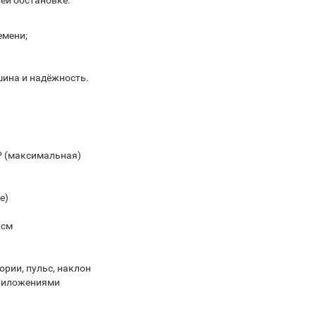
ей обстановке.
емени;
ина и надёжность.
HP (максимальная)
е)
 см
ории, пульс, наклон
приложениями