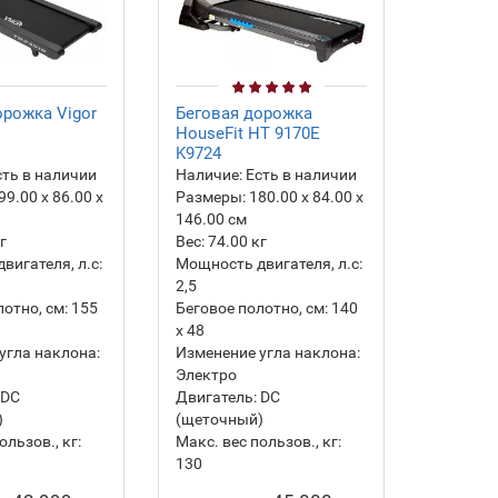
орожка Vigor
Беговая дорожка
Беговая
HouseFit HТ 9170E
TD251B
K9724
ть в наличии
Наличие:
Есть в наличии
Наличие
99.00 х 86.00 х
Размеры:
180.00 х 84.00 х
Размеры
146.00 см
142.00 
г
Вес:
74.00
кг
Вес:
85.
вигателя, л.с:
Мощность двигателя, л.с:
Мощность
2,5
3,25
отно, см:
155
Беговое полотно, см:
140
Беговое 
х 48
х 51
угла наклона:
Изменение угла наклона:
Изменен
Электро
Электро
DC
Двигатель:
DC
Двигате
)
(щеточный)
(щеточн
ользов., кг:
Макс. вес пользов., кг:
Макс. ве
130
140