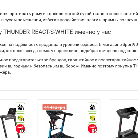
ся протирать раму и консоль мягкой сухой тканью после занятий,
 в сухом помещении, избегая воздействия влаги и прямых солнечны
у THUNDER REACT-S-WHITE именно у нас
ься на надёжность продавца и уровень сервиса. В магазине Sport
, которые всегда помогут правильно подобрать модель под конкр
ьное представительство брендов, гарантийное и послегарантийное 
азин выгодным и безопасным выбором. Именно поэтому покупка TH
жёра.
44 412 грн
11
6
11
6
11
6