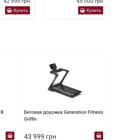
42 999 грн
45 000 грн
Купить
Купить
1B
Беговая дорожка Generation Fitness
Беговая дор
Griffin
RVJF-10021
43 999 грн
44 004 г