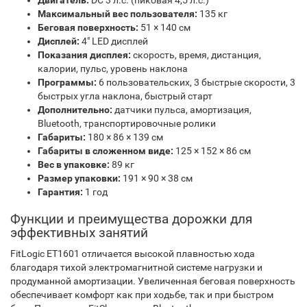
Двигатель:
DC 3 л.с. (пиковая 4,5 л.с.)
Максимальный вес пользователя:
135 кг
Беговая поверхность:
51 × 140 см
Дисплей:
4" LED дисплей
Показания дисплея:
скорость, время, дистанция,
калории, пульс, уровень наклона
Программы:
6 пользовательских, 3 быстрые скорости, 3
быстрых угла наклона, быстрый старт
Дополнительно:
датчики пульса, амортизация,
Bluetooth, транспортировочные ролики
Габариты:
180 × 86 × 139 см
Габариты в сложенном виде:
125 × 152 × 86 см
Вес в упаковке:
89 кг
Размер упаковки:
191 × 90 × 38 см
Гарантия:
1 год
Функции и преимущества дорожки для
эффективных занятий
FitLogic ET1601 отличается высокой плавностью хода
благодаря тихой электромагнитной системе нагрузки и
продуманной амортизации. Увеличенная беговая поверхность
обеспечивает комфорт как при ходьбе, так и при быстром