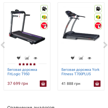
11
8
11
8
11
8
Беговая дорожка
Беговая дорожка York
FitLogic T950
Fitness T700PLUS
37 699 грн
41 888 грн
Сравнение аналогов