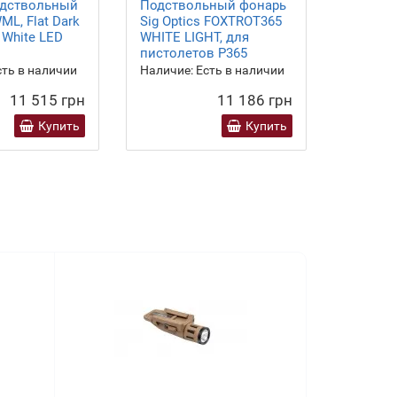
одствольный
Подствольный фонарь
Подств
L, Flat Dark
Sig Optics FOXTROT365
Sig Opt
, White LED
WHITE LIGHT, для
WHITE L
пистолетов P365
ть в наличии
Наличие:
Есть в наличии
Наличие
11 515 грн
11 186 грн
Купить
Купить