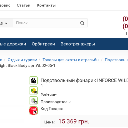
сервис
Статьи
Контакты
(
де
(
П
вые дорожки
Орбитреки
Велотренажеры
ов
Отдых и туризм
Товары для охоты и стрельбы
Подствольн
ht Black Body арт.WLD2-05-1
Подствольный фонарик INFORCE WILD2 
9
1
10
Рейтинг:
Производитель:
12
Код Товара:
9
15 369 грн.
Цена: