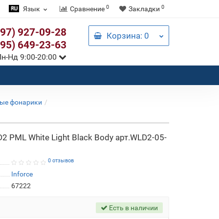
0
0
Язык
Сравнение
Закладки
097) 927-09-28
Корзина
: 0
095) 649-23-63
н-Нд 9:00-20:00
ые фонарики
PML White Light Black Body арт.WLD2-05-
0 отзывов
Inforce
67222
Есть в наличии