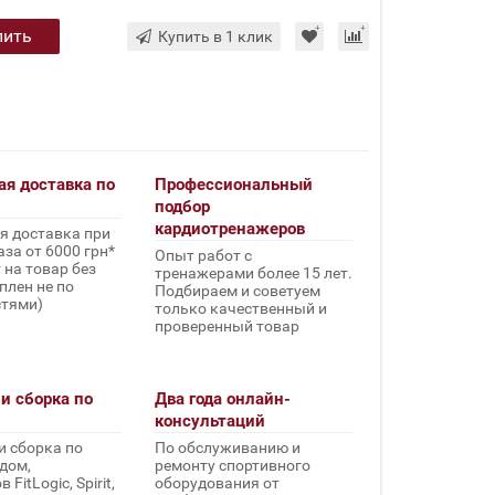
пить
Купить в 1 клик
ая доставка по
Профессиональный
подбор
кардиотренажеров
я доставка при
за от 6000 грн*
Опыт работ с
 на товар без
тренажерами более 15 лет.
плен не по
Подбираем и советуем
стями)
только качественный и
проверенный товар
и сборка по
Два года онлайн-
консультаций
и сборка по
По обслуживанию и
дом,
ремонту спортивного
FitLogic, Spirit,
оборудования от