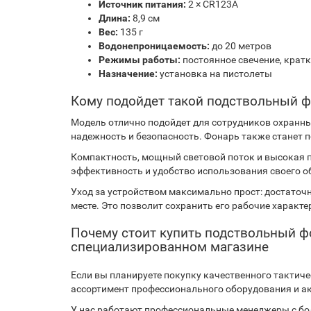
Источник питания:
2 × CR123A
Длина:
8,9 см
Вес:
135 г
Водонепроницаемость:
до 20 метров
Режимы работы:
постоянное свечение, крат
Назначение:
установка на пистолеты
Кому подойдет такой подствольный 
Модель отлично подойдет для сотрудников охранны
надежность и безопасность. Фонарь также станет 
Компактность, мощный световой поток и высокая п
эффективность и удобство использования своего об
Уход за устройством максимально прост: достаточн
месте. Это позволит сохранить его рабочие характе
Почему стоит купить подствольный фо
специализированном магазине
Если вы планируете покупку качественного тактич
ассортимент профессионального оборудования и ак
У нас работают профессиональные менеджеры с бо