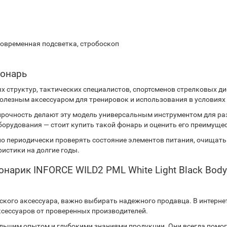
ковременная подсветка, стробоскоп
фонарь
х структур, тактических специалистов, спортсменов стрелковых ди
полезным аксессуаром для тренировок и использования в условиях
рочность делают эту модель универсальным инструментом для раз
орудования — стоит купить такой фонарь и оценить его преимущес
о периодически проверять состояние элементов питания, очищать 
ристики на долгие годы.
нарик INFORCE WILD2 PML White Light Black Body
еского аксессуара, важно выбирать надежного продавца. В интерн
сессуаров от проверенных производителей.
льшим опытом и глубокими знаниями продукции. Они всегда помог