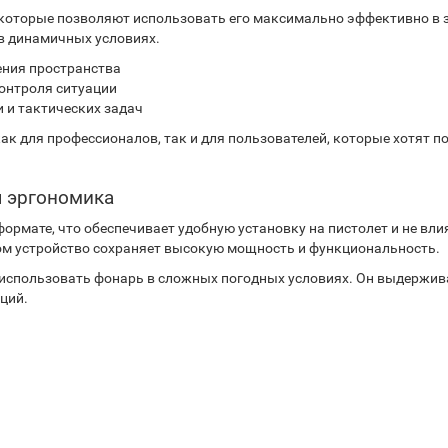
оторые позволяют использовать его максимально эффективно в 
 в динамичных условиях.
ения пространства
онтроля ситуации
 и тактических задач
к для профессионалов, так и для пользователей, которые хотят п
я эргономика
ормате, что обеспечивает удобную установку на пистолет и не вл
том устройство сохраняет высокую мощность и функциональность.
спользовать фонарь в сложных погодных условиях. Он выдерживае
ций.