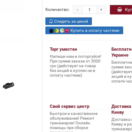
-
Ку
Количество:
+
Следить за ценой
Купить в оплату частями
Торг уместен
Бесплатн
Украине
Напиши нам и поторгуйся!
При сумме заказа от 3000
Бесплатна
грн (действует на товар
сумме зака
без акций и куплен не в
(действует
оплату частями)
акций и ку
оплате ча
Свой сервис центр
Доставка 
Киеву
Быстрое и качественное
обслуживание! Ремонт
Доставка 
тренажеров! Онлайн
Киеву и ря
помощь при сборке
тренажеров 