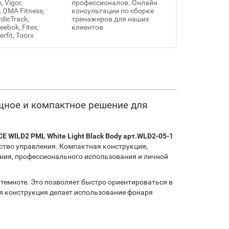
 Vigor,
профессионалов. Онлайн
, OMA Fitness,
консультации по сборке
rdicTrack,
тренажеров для наших
ebok, Fitex,
клиентов
erfit, Toorx
ощное и компактное решение для
E WILD2 PML White Light Black Body арт.WLD2-05-1
ство управления. Компактная конструкция,
ния, профессионального использования и личной
темноте. Это позволяет быстро ориентироваться в
я конструкция делает использование фонаря