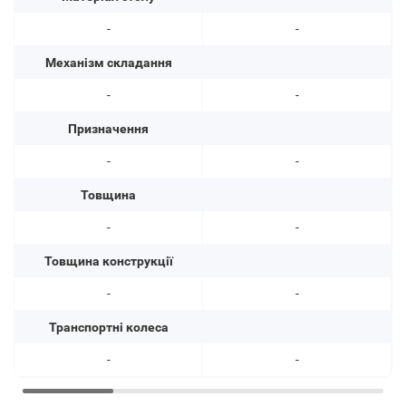
-
-
Механізм складання
-
-
Призначення
-
-
Товщина
-
-
Товщина конструкції
-
-
Транспортні колеса
-
-